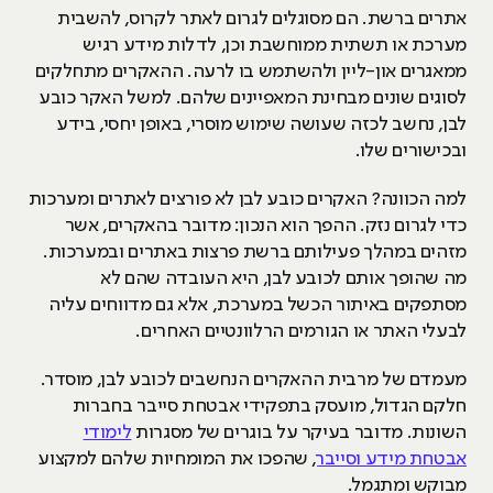
אתרים ברשת. הם מסוגלים לגרום לאתר לקרוס, להשבית
מערכת או תשתית ממוחשבת וכן, לדלות מידע רגיש
ממאגרים און-ליין ולהשתמש בו לרעה. ההאקרים מתחלקים
לסוגים שונים מבחינת המאפיינים שלהם. למשל האקר כובע
לבן, נחשב לכזה שעושה שימוש מוסרי, באופן יחסי, בידע
ובכישורים שלו.
למה הכוונה? האקרים כובע לבן לא פורצים לאתרים ומערכות
כדי לגרום נזק. ההפך הוא הנכון: מדובר בהאקרים, אשר
מזהים במהלך פעילותם ברשת פרצות באתרים ובמערכות.
מה שהופך אותם לכובע לבן, היא העובדה שהם לא
מסתפקים באיתור הכשל במערכת, אלא גם מדווחים עליה
לבעלי האתר או הגורמים הרלוונטיים האחרים.
מעמדם של מרבית ההאקרים הנחשבים לכובע לבן, מוסדר.
חלקם הגדול, מועסק בתפקידי אבטחת סייבר בחברות
השונות. מדובר בעיקר על בוגרים של מסגרות
לימודי
אבטחת מידע וסייבר
, שהפכו את המומחיות שלהם למקצוע
מבוקש ומתגמל.