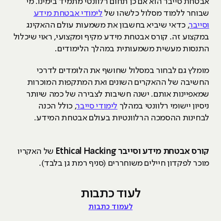
אבטחת סייבר הוא אם כן תחום רלוונטי מתמיד בימינו. מי
שבוחר ללמוד מסלול כלשהו של
לימודי אבטחת מידע
וסייבר
, כדאי שיביא בחשבון את משמעות עולם ההאקינג
במקצוע זה. קורס אבטחת מידע מקיף ומקצועי, ראוי שיכלול
התנסות מעשית משמעותית במהלך הלימודים.
מומלץ גם לבחור במסלול שחושף את הלומדים לדרכי
החשיבה של ההאקרים השונים ואת המתקפות המוכרות
שמאפיינות אותם. ישנה חשיבות לצבירה של כמה שיותר
ניסיון יישומי רלוונטי במהלך
לימודי סייבר
, כולל הכנה
לבחינות ההסמכה הרלוונטיות בעולם אבטחת המידע.
קורס אבטחת מידע וסייבר Ethical Hacking
של האקריו
מוכר לפקדון חיילים משוחררים (סניף רמת גן בלבד).
לעוד כתבות
לעמוד כתבות