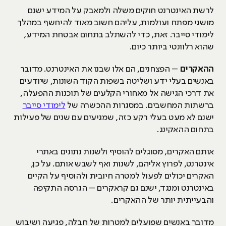
לרשת האינטרנט חוקים משלה ולמאבק על המידע ישנם
מושגי מפתח ועולמות, עליהם חשוב מאוד להיחשף במהלך
לימודי סייבר. זאת, כדי להשתלב בתחום אבטחת המידע,
שהוא רלוונטי ביותר כיום.
ההאקרים
– הפצחנים, הם אלו שבנו את האינטרנט. מדובר
באנשים בעלי ידע ושליטה בשפות הקוד השונות, שיודעים
את דרכי הגישה אל מאחורי הקלעים של תוכנות ההפעלה,
ברשתות המחשבים. במסגרות ההכשרה של
לימודי סייבר
ישנם לא מעט בעלי רקע כזה, שמגיעים עם שנים של פעילות
בתחום ההאקינג.
אותם האקרים, מסוגלים להוסיף ולשנות נתונים באתרי
אינטרנט, לפרוץ אליהם, לשנות ואף לשבש אותם. על כן,
האקרים יכולים לפעול למטרה חיובית ולהוסיף על הקיים
באינטרנט ומנגד, ישנם גם קראקרים – הגרסה התקיפה
והבעייתית יותר של ההאקרים.
מדובר באנשים שפועלים למטרות של חבלה, פגיעה ושיבוש