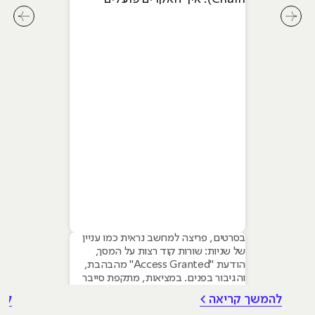
שלב-אחר-שלב
לחץ לשיקופית קודמת בסליידר מאמרים
לחץ ל
בסרטים, פריצה למחשב נראית כמו עניין
של שניות: שורות קוד רצות על המסך,
הודעת "Access Granted" מהבהבת,
והגיבור בפנים. במציאות, מתקפת סייבר
איכותית היא תהליך מחושב, איטי ומתודי.
להמשך קריאה >
לה
כדי להבין איך לעצור את התוקף, אנשי