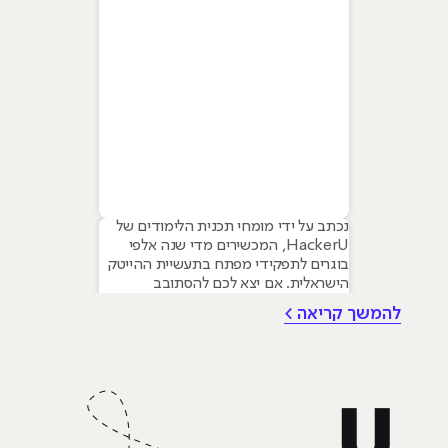
נכתב על ידי מומחי תכנית הלימודים של
HackerU, המכשירים מדי שנה אלפי
בוגרים לתפקידי מפתח בתעשיית ההייטק
הישראלית. אם יצא לכם להסתובב
במסדרונות ההייטק, לשמוע פודקאסטים
להמשך קריאה >
טכנולוגיים או אפילו סתם לקרוא חדשות,
סביר להניח שנתקלתם בשם פייתון
(Python). השם הזה הפך כמעט למילה
נרדפת לחדשנות, והוא מופיע בכל שיחה
על התחומים החמים ביותר של ימינו: