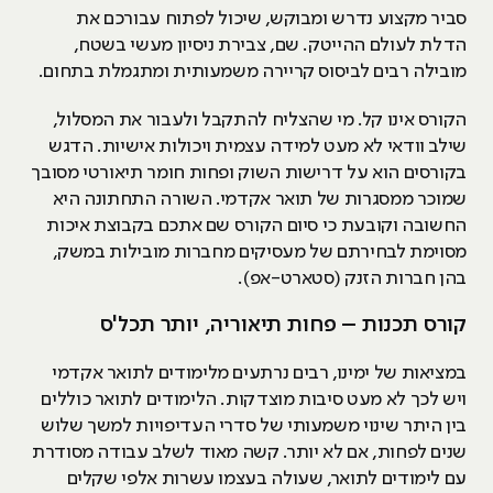
סביר מקצוע נדרש ומבוקש, שיכול לפתוח עבורכם את
הדלת לעולם ההייטק. שם, צבירת ניסיון מעשי בשטח,
מובילה רבים לביסוס קריירה משמעותית ומתגמלת בתחום.
הקורס אינו קל. מי שהצליח להתקבל ולעבור את המסלול,
שילב וודאי לא מעט למידה עצמית ויכולות אישיות. הדגש
בקורסים הוא על דרישות השוק ופחות חומר תיאורטי מסובך
שמוכר ממסגרות של תואר אקדמי. השורה התחתונה היא
החשובה וקובעת כי סיום הקורס שם אתכם בקבוצת איכות
מסוימת לבחירתם של מעסיקים מחברות מובילות במשק,
בהן חברות הזנק (סטארט-אפ).
קורס תכנות – פחות תיאוריה, יותר תכל'ס
במציאות של ימינו, רבים נרתעים מלימודים לתואר אקדמי
ויש לכך לא מעט סיבות מוצדקות. הלימודים לתואר כוללים
בין היתר שינוי משמעותי של סדרי העדיפויות למשך שלוש
שנים לפחות, אם לא יותר. קשה מאוד לשלב עבודה מסודרת
עם לימודים לתואר, שעולה בעצמו עשרות אלפי שקלים