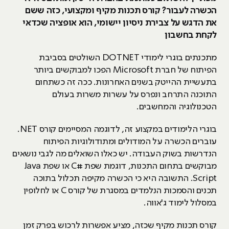
הכשרה לעבור? קורס תכנות מקיף ומקצועי, כזה ששם
את הדגש על צבירת ניסיון יישומי, הוא אופציה שכדאי
לקחת בחשבון
מתכנתים בוגרי לימודי DOTNET השולטים בסביבת
הפיתוח של חברת Microsoft הפכו למבוקשים ביותר
בתעשיית ההייטק בשנים האחרונות. ככה זה כשתחום
התוכנה התרחב ונפרס על עשרות משרות בעולם
הטכנולוגיה והמחשבים.
בוגרי הלימודים במקצוע זה, לדוגמה המסיימים קורס NET.
עוברים הכשרה על המודולים ומתודולוגיות הפיתוח
הנדרשות בשוק העבודה. יש כאלו השואלים מה לגבי נושאים
מבוקשים בתחום התכנות, דוגמת שפת #C או שפת Java
Script. התשובה היא כי הכשרה מקיפה תכלול בתוכה
תכנים והסמכות הנלמדים במסגרת של קורס C או לחלופין
במסלול לימוד ג'אווה.
קורס תכנות מקיף שכזה, מציע אפשרות לרכוש בפרק זמן