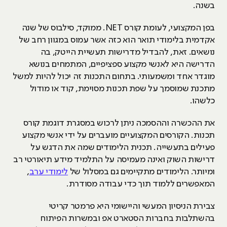
בשנה.
בפן המקצועי, לעומת קורס NET. ממוקד, סילבוס של שנה
אקדמית בלימודי תואר הוא כזה אשר עמוס במגוון רחב של
נושאים. זאת, להבדיל מדרישות תעשיית הייטק, בה
הדרישה היא לאנשי מקצוע ספציפיים, המתמחים בנושא
מוגדר אחד ומשמעותי. בתחום התכנות זה יכול להיות למשל
מתכנת שמוסמך על שפת תכנות מסוימת, קוד או מודול
כלשהו.
את ההכשרה וההסמכה ניתן לרכוש במסגרת דוגמת קורס
תכנות. הקורסים המקצועיים מועברים על ידי אנשי מקצוע
פעילים בתעשייה. תכנית הלימודים שמה את הדגש על
דרישות השוק ואינה מעמיסה על התלמיד מידע תיאורטי רב
ומיותר. הלימודים מתקיימים גם במסלול של
לימודי ערב
,
המאפשרים ללמוד תוך כדי עבודה מסודרת.
צבירת הניסיון המעשי והיישומי היא פרמטר קריטי
בהשתלבות בחברות הסטארט אפ ובמשרות הפיתוח