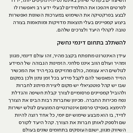
השיעורים בקורסי שיווק באינטרנט יהיו מקיפים יותר, ירדו
לפרטים ויהפכו את התלמידים לבעלי ידע רב ויאפשרו לו
לבצע בפרקטיקה את השימוש במערכות השונות ואפשרות
ביצוע קמפיינים בעלי תוצאות מדויקות ומותאמות בצורה
טובה לקהלי היעד ולצרכים שלהם.
להשתלב בתחום דינמי נחשק
עידן האינטרנט מתפתח בקצב מהיר, זהו עולם דינמי, מגוון
ומהיר ועולם הווב איננו סלחני. הזמינות הגבוהה של המידע
לגולשים היא עצומה, כולם מחזיקים בכף היד את המכשיר
הנייד המאפשר להם לקבל מידע בכל זמן נתון ולכן במקום
שבו יש קהל פוטנציאלי יש מקום ליצירת מיתוג לחברות
ולהוביל קמפיינים פרסומיים לצורך קבלת חשיפה והגדלת
נפח מכירות החברה. מכיוון שחברות רבות הבינו את הצורך
להימצא באפיקי פרסום אינטרנטיים המוצעים לגולש ישירות
לנייד, בו הוא מבצע שימוש יום יומי, כל אחד רוצה להיות
שם ולספק לאותן חברות את הצורך. קהל היעד לקורס
השיווק מגוון, ישנם העוסקים בתחומים שונים בעולם