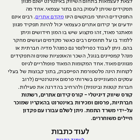
לצאת לעצמאות בתחום השיווק באינטרנט ישנם מגוון
תפקידים שניתן לעסוק בהם בתור עצמאי. אחד מה
התפקידים היותר מבוקשים הינו
מקדם אתרים
. רבים אינם
יודעים אך קידום אתרים כעצמאי יכול להיות תפקיד מגוון
ומאתגר מאוד, זהו מקצוע שיש בו המון חידושים וניתן
ללמוד בו על תחומים רבים כאשר מקדמים ועושים מחקר
בהם. ניתן לעבוד כפרילנסר גם כמנהל מדיה חברתית או
מנהל קמפיינים בגוגל, השכר והאופציות שונים והתפקידים
מגוונים מאוד. אחד המקומות המאוד פופולריים לגיוס
לקוחות הינה פלטפורמת הפייסבוק, בתוך קבוצות של בעלי
עסקים המעוניינים בשירותי פרסום אינטרנטיים (לרוב
חברות קטנות ובינונית) ולהרחיב בהדרגה את פעילות.
קורס שיווק דיגיטלי - קורס קידום אתרים, רשתות
חברתיות, פרסום ומכירות באינטרנט בהאקריו שמוכר
על-ידי משרד התמת. ניתן לשלם עבורו עם פקדון
חיילים משוחררים.
לעוד כתבות