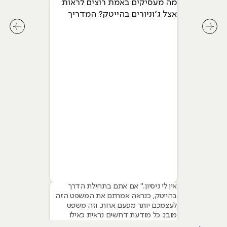
מה מעסיקים באמת רוצים לראות
אצל ג׳וניורים בהייטק? המדריך
המלא ל-2026
לחץ לשיקופית קודמת בסליידר מאמרים
לחץ ל
אין לי ניסיון." אם אתם בתחילת הדרך
בהייטק, כנראה אמרתם את המשפט הזה
לעצמכם יותר מפעם אחת. וזה משפט
מובן: כל מודעת דרושים נראית כאילו
נכתבה עבור מישהו שכבר עבד בצוות,