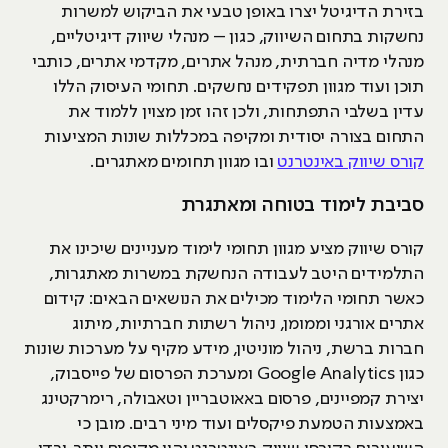
בזירת הדיגיטל יצרו באופן טבעי את הביקוש למשרות
נחשקות בתחום השיווק, כגון – מנהלי שיווק דיגיטליים,
מנהלי מדיה חברתית, מנהל אתרים, מקדמי אתרים, כותבי
תוכן ועוד מגוון תפקידים נחשקים. תחומי העיסוק הללו
עדין בשלבי התפתחות, ולכן זהו זמן מצוין ללמוד את
התחום בצורה יסודית ומקיפה במכללות שונות המציעות
קורס שיווק באינטרנט
ובו מגוון תחומים מאתגרים.
סביבת לימוד בטוחה ומאתגרת
קורס שיווק מציע מגוון תחומי לימוד מעניינים שיכינו את
התלמידים היטב לעבודה הנחשקת במשרות מאתגרות,
כאשר תחומי הלימוד מכילים את הנושאים הבאים: קידום
אתרים אורגני וממומן, ניהול רשתות חברתיות, מיתוג
חברות ברשת, ניהול מוניטין, מידע מקיף על מערכות שונות
כגון Google Analytics ומערכת הפרסום של פייסבוק,
יצירת קמפיינים, פרסום באאוטבריין וטאבולה, רימרקטינג
באמצעות הטמעת פיקסלים ועוד מיני רבים. מובן כי