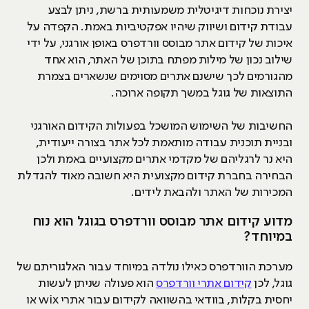
יצירת נוכחות דיגיטלית משמעותית ברשת, ניתן לבצע
עבודת קידום ושיווק שיהיו אפקטיביות באמת. הקפדה על
איכות של קידום אתר מבוסס וורדפרס באופן אורגני, על ידי
שילוב נכון של מילות מפתח בתוכן של האתר, הוא אחד
מהגורמים לכך שישנם אתרים מסוימים שנשארים בצמרת
התוצאות של גוגל במשך תקופה ארוכה.
החשיבות של השימוש המושכל בפעולות הקידום האורגני
ובניית תוכנית עבודה מותאמת לכל אתר בצורה ייעודית,
היא נר לרגליהם של מקדמי אתרים מקצועיים באמת ולכן
הבחירה בחברת קידום מקצועית היא חשובה מאוד להגדלת
המכירות של האתר ולהבאת לידים.
מדוע קידום אתר מבוסס וורדפרס בגוגל הוא נוח
במיוחד?
מערכת הוורדפרס כאילו נולדה במיוחד עבור האלגוריתם של
גוגל, לכן
קידום אתרי וורדפרס
הוא פעולה שניתן לעשות
יחסית בקלות, בוודאי בהשוואה לקידום עבור אתרי wix או