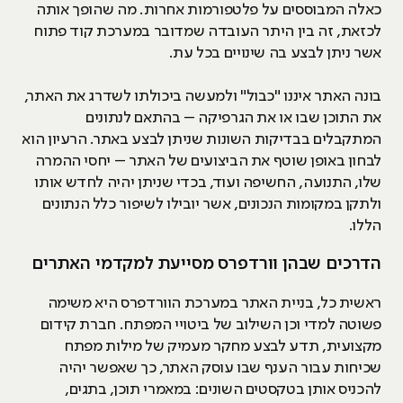
כאלה המבוססים על פלטפורמות אחרות. מה שהופך אותה
לכזאת, זה בין היתר העובדה שמדובר במערכת קוד פתוח
אשר ניתן לבצע בה שינויים בכל עת.
בונה האתר איננו "כבול" ולמעשה ביכולתו לשדרג את האתר,
את התוכן שבו או את הגרפיקה – בהתאם לנתונים
המתקבלים בבדיקות השונות שניתן לבצע באתר. הרעיון הוא
לבחון באופן שוטף את הביצועים של האתר – יחסי ההמרה
שלו, התנועה, החשיפה ועוד, בכדי שניתן יהיה לחדש אותו
ולתקן במקומות הנכונים, אשר יובילו לשיפור כלל הנתונים
הללו.
הדרכים שבהן וורדפרס מסייעת למקדמי האתרים
ראשית כל, בניית האתר במערכת הוורדפרס היא משימה
פשוטה למדי וכן השילוב של ביטויי המפתח. חברת קידום
מקצועית, תדע לבצע מחקר מעמיק של מילות מפתח
שכיחות עבור הענף שבו עוסק האתר, כך שאפשר יהיה
להכניס אותן בטקסטים השונים: במאמרי תוכן, בתגים,