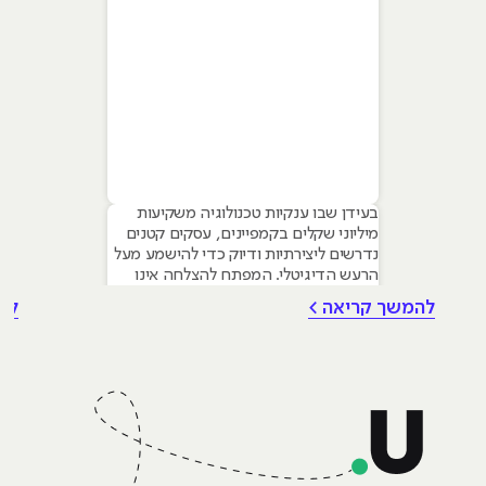
בעידן שבו ענקיות טכנולוגיה משקיעות
מיליוני שקלים בקמפיינים, עסקים קטנים
נדרשים ליצירתיות ודיוק כדי להישמע מעל
הרעש הדיגיטלי. המפתח להצלחה אינו
טמון בגודל התקציב, אלא ביכולת לשלב
להמשך קריאה >
לה
עקרונות של שיווק דיגיטלי לעסקים קטנים
– שילוב חכם של טכנולוגיה, דאטה וכלי AI
גנרטיביים שחוסכים זמן ומשאבים יקרים.
מאמר זה מיועד לבעלי עסקים ומשווקים
בתחילת דרכם המעוניינים