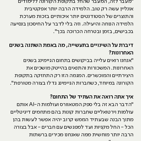
"מעבר לזה, המעבר שהחל בתקופת הקורונה ללימודים
אונליין עשה רק טוב. הלמידה הרבה יותר אפקטיבית
והתוצרים של הסטודנטים יותר איכותיים בזכות מערכת
הלמידה הנוחה והיעילה. וזה בלי לדבר על החיסכון בנסיעה
בכבישים, בזמן ובטרחה הכרוכה בכך".
דיברת על השינויים בתעשייה, מה באמת השתנה בשנים
האחרונות?
"אנחנו רואים עלייה בביקושים בתחום הגיימינג בשנים
האחרונות. המשכורות והתנאים בהייטק מושכים את
היצירתיים והמוכשרים. המגמה הזו רק התחזקה בתקופת
הקורונה במיוחד, כשחברות הגיימינג גדלו בצורה מטורפת".
איך אתה רואה את העתיד של התחום?
"הדבר הבא זה בלי ספק המטאוורס ועולמות ה-AI אותם
עולמות וירטואליים שחברות קונות בהם מתחמים דיגיטליים
מתוך הבנה שבעתיד הממש קרוב יהיה אפשר לעשות בהן
הכל - החל מקניות ועד למפגשים עם חברים - אבל בצורה
הרבה יותר מוחשית ממה שאנחנו מכירים ברשתות