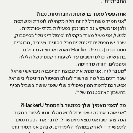
החברתיות".
אתה פעיל מאוד ברשתות החברתיות, נכון?
"אני תמיד משתדל להיות חלק מקהילה לומדת ומשתפת
ולכן אני משקיע גם המון זמן בפעילות בלתי-פורמלית.
למשל, אני פעיל מאוד בקהילת 'פיסול דיגיטלי' בפייסבוק,
שבה יש מפסלים דיגיטליים מכל הסוגים: צעירים, מבוגרים,
סטודנטים (גם מ-HackerU) ואנשי אנימציה מובילים
בתעשייה. כולנו יושבים עד לשעות הקטנות של הלילה
ומפסלים. חוויה מדהימה.
"מעבר לזה, אני מנהל את קבוצת הפייסבוק זיבראש ישראל
שבה דנים בכל מה שקשור לעולם הפיסול הדיגיטלי בישראל.
אפשר גם לראות המון פיסולים שלי שאני עושה בשביל הכיף
בחשבון האינסטגרם שלי".
מה 'האני מאמין' שלך כמנטור ב'חממת' HackerU?
"אני אוהב את זה שאני יכול לבוא מהלב ונטו לעזור. המקום
המקצועי שבו אני נמצא מאפשר לי לחבר את הסטודנטים
לתעשייה - לא רק במהלך הלימודים, שבהם אני תמיד נותן