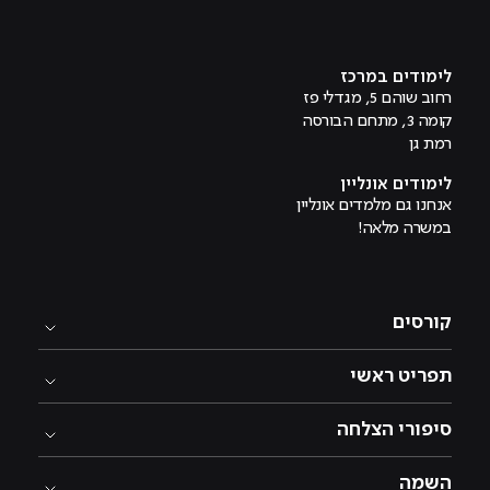
מוביל לעמוד טיקטוק
מוביל לעמוד פייסבוק
מוביל לעמוד לינקדאין
מוביל לעמוד אינסטגרם
מוביל לעמוד היוטיוב
לימודים במרכז
רחוב שוהם 5, מגדלי פז
קומה 3, מתחם הבורסה
רמת גן
לימודים אונליין
אנחנו גם מלמדים אונליין
במשרה מלאה!
קורסים
תפריט ראשי
סיפורי הצלחה
השמה