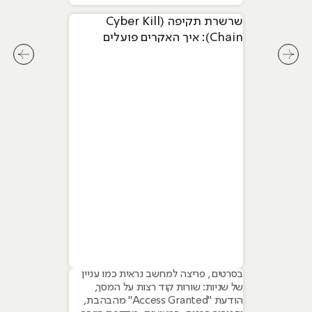
שרשרת תקיפה (Cyber Kill
Chain): איך האקרים פועלים
שלב-אחר-שלב
לחץ לשיקופית קודמת בסליידר מאמרים
לחץ ל
בסרטים, פריצה למחשב נראית כמו עניין
של שניות: שורות קוד רצות על המסך,
הודעת "Access Granted" מהבהבת,