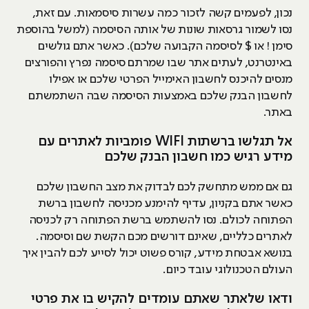
נכון, לפעמים קשה לזכור כמה עשרות סיסמאות. עם זאת,
נסו לשמור גרסאות שונות של אותה הסיסמה (למשל בהוספת
סימן ! או $ לסיסמה הקבועה שלכם). כאשר אתם גולשים
באינטרנט, לעתים אתר שבו שמרתם סיסמה נפרץ והפורצים
מנסים להיכנס לחשבון האימייל הפרטי שלכם או אפילו
לחשבון הבנק שלכם באמצעות הסיסמה שבה השתמשתם
באתר.
אל תגלשו ברשתות WIFI פומביות לאתרים עם
מידע רגיש כמו חשבון הבנק שלכם
גם אם ממש מתחשק לכם לבדוק את מצב החשבון שלכם
כאשר אתם בקניון, עדיף להימנע מכניסה לחשבון ברשת
הפתוחה לכולם. נסו להשתמש ברשת הפתוחה רק לכניסה
לאתרים כלליים, שאינם דורשים מכם הקשת שם וסיסמה.
בנושא אבטחת מידע, קורס פשוט יכול לסייע לכם להבין איך
העולם הטכנולוגי עובד כיום.
ודאו שלאתר שאתם עומדים להקיש בו את פרטי