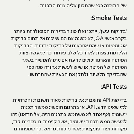
של התוכנה כפי שהתכוון אליה צוות התכנות.
Smoke Tests:
'בדיקות עשן', ייתכן ואלו סוג הבדיקות הפופולריות ביותר
בקרב אנשי QA, לא משנה אם הם שייכים אל תחום בדיקות
אוטומטיות או שהם אחראים על בדיקות ידניות. הבדיקות
הללו מתבצעות לאחר כל שלב פיתוח, כך למעשה צוות
הפיתוח והארגון יכולים לדעת אם ניתן להמשיך בשאר
הפיתוח של המוצר, או שיש לעשות אחורה פנה כפי
שהבדיקה הלשינה ולתקן את הבעיות שהתרחשו.
API Tests:
בדיקות API נחשבות אל בדיקות מאוד חשובות והכרחיות,
למי שאינו יודע, API, או בתרגום חופשי: ממשק תכנות
יישומים (אף אחד לא משתמש בתרגום הזה, אל תדאגו) זהו
למעשה ממש תכנות יישומים, אשר קיימות בו ספריות קוד,
פקודות ועוד פונקציות אשר מוכנות מראש. כך שמפתחים