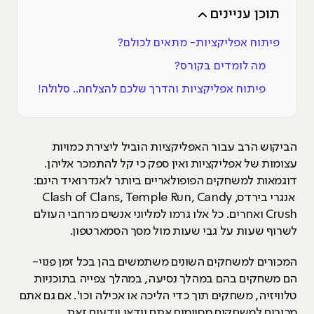
תוכן עניינים
פיתוח אפליקציות- מתאים לכולם?
מה לומדים בקורס?
פיתוח אפליקציות והדרך שלכם להצלחה.. סלולה!
הביקוש הרב עבור האפליקציות הוביל ליצירת כמויות
עצומות של אפליקציות ואין ספק כי קל להתמכר אליהן.
דוגמאות למשחקים הפופולאריים ביותר לאנדרואיד הינם:
אנגרי בירדס, Clash of Clans, Temple Run, Candy
Crush ואחרים. כל אלו גרמו למליוני אנשים מרחבי העולם
לשרוף שעות על גבי שעות מול מסך הסמארטפון.
המכורים למשחקים השונים משתמשים בהן בכל זמן פנוי-
הם משחקים בהם במהלך נסיעה, במהלך צפייה בתוכניות
טלוויזיה, משחקים תוך כדי הליכה או אכילה וכו'. אם גם אתם
מכורים למשחקים מסוימים אתם וודאי יודעים זאת.