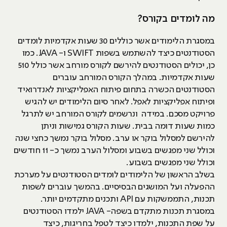
מה לומדים בקורס?
במסגרת הלימודים אשר כוללים 30 שעות אקדמיות לומדים
הסטודנטים כיצד להשתמש בשפות SWIFT ו- JAVA. כמו
כן, יכולים הסטודנטים להירשם לקורס מורחב אשר כולל 510
שעות אקדמיות. במהלך הקורס המורחב עוברים
הסטודנטים הכשרה בתחום פיתוח האפליקציות לאנדרואיד
ופיתוח אפליקציות לאפל. לאחר סיום הלימודים יש להגיש
פרויקט מסכם. במידה ונרשמים לקורס המורחב יש לתרגל
כמות שעות דומה בבית. שעות הקורס גמישות וניתן
להירשם למסלול בוקר או ערב. מסלול בוקר נמשך כחצי שנה
וכולל שני מפגשים בשבוע ומסלול הערב נמשך כ- 11 חודשים
וכולל שני מפגשים בשבוע.
בשלב הראשון של הלימודים לומדים הסטודנטים על מערכת
ההפעלה ועל המושגים הבסיסיים. בהמשך עוברים לשפות
תכנות, התממשקות עם API ותכנים מתקדמים יותר.
במסגרת תכנות מתקדם בשפה- JAVA ילמדו הסטודנטים
על שפת התכנות, ילמדו כיצד לטפל בחריגות, כיצד