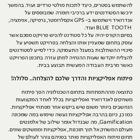
להשתמש בסטרים, כיצד לתכנת מולטי טרדינג ועוד. בהמשך
ירכשו הסטודנטים ידע ברכיבי חומרה שמבוססים על
אנדרואיד וישתמשו ב- GPS אקסלרומטר, גרפיקה, אנימציה,
BLUE TOOTH ועוד.
בסיום הקורס יהיה על כל סטודנט להגיש פרויקט מסכם אשר
עוסק בתחום שמעניין אותו והצלחה בפרויקט תשפיע על
סיכויי ההשתלבות במעגל התעסוקה. כדי לסייע לסטודנטים
להצליח יוקדשו שעות ההנחיה למתן עזרה בתכנון הפרויקט
כאשר מרבית העבודה המעשית תבוצע בבית.
פיתוח אפליקציות והדרך שלכם להצלחה.. סלולה!
כתוצאה מההתפתחות בתחום הטכנולוגיה הפך פיתוח
משחקים לאנדרואיד ואפליקציות בכלל לאחד המקצועות
הנחשבים ביותר משום שיש ביקוש אחר מפתחי אפליקציות.
כמו כן, כיום בהרבה אפליקציות נעשה שימוש במה שמכונה
Gamification, מה שבגדול אומר שילוב של אלמנטים
מעולם המשחק אל תוך תוכנות, אפליקציות וממשקים שונים.
תחום פיתוח האפליקציות פותר בפניהם צוהר לעולם של