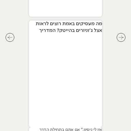
מה מעסיקים באמת רוצים לראות
אצל ג׳וניורים בהייטק? המדריך
המלא ל-2026
לחץ לשיקופית קודמת בסליידר מאמרים
לחץ ל
אין לי ניסיון." אם אתם בתחילת הדרך