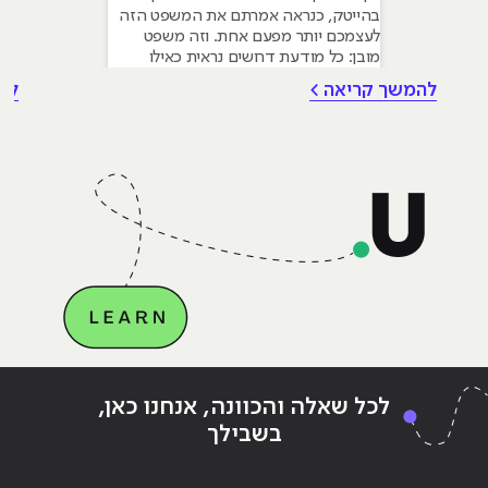
בהייטק, כנראה אמרתם את המשפט הזה
לעצמכם יותר מפעם אחת. וזה משפט
מובן: כל מודעת דרושים נראית כאילו
נכתבה עבור מישהו שכבר עבד בצוות,
להמשך קריאה >
לה
כבר נגע במוצר אמיתי, כבר צבר ביטחון.
אבל הנה האמת שרוב הג׳וניורים לא
מכירים: ניסיון הוא לא הדבר היחיד
שמעסיקים מחפשים, ובמקרים רבים הוא
Continue reading
"אל ה-MCSE ומעבר לו"
ing
לכל שאלה והכוונה, אנחנו כאן,
בשבילך