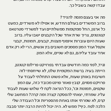
עבדו קשה בשביל כך.
מה אני בעצם מנסה להגיד?
ברוב המשרדים בעולם החדש, או אפילו לא משרדים, כמעט
כל ארגון, החל ממקומות ממשלתיים ועד למשרדי סטרטאפ
קטנטנים, צריך שרת אחד שכל הקבצים ישבו עליו. ברוב
שעות היום עוברות אינסוף מצגות, קבצים, תמונות, קבצי
אקסל ועוד המון מסמכים חשובים בין אנשים, הרי לא רק אדם
אחד עובד עליהם, גם לא שניים, אלא המון.
נגיד, לפני כמה חודשים עבדתי בפרויקט פרילנס קטנטן,
הייתה בעיה ברשת המקומית שלנו, לא שייחסתי לזה
חשיבות באותן שעות, אלא פשוט התחלתי לעבוד על
פרויקט מסוים, קובץ פאוור פוינט מכובד כזה, עם המון
שקפים, תמונות וכו', ככל הנראה לקח לי שלוש שעות לעבוד
עליו. שמרתי, יצאתי להפסקה קצרה ומה קרה? המחשב שלי
קרס, לא שמרתי אותו באחת מהספריות וכל העבודה שלי
הלכה לפח. כיף? ממש לא. היה יכול להיות הרבה יותר סבבה