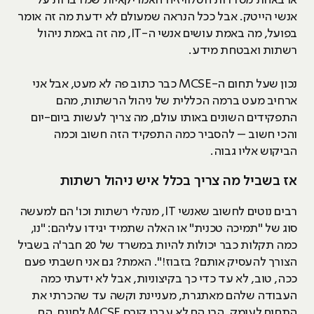
אנשי הייטק. אבל ככל הנראה שמעולם לא ידעת מה זה אומר
בפועל, מה באמת עושים אנשי ה-IT, מה זה באמת ניהול
רשתות ואבטחת מידע.
נכון שעל תחום ה-MCSE כבר כתוב פה לא מעט, אבל אני
ארחיב מעט ברמה הכללית של ניהול הרשתות, מהם
התפקידים השונים באותו עולם, מה צריך לעשות ביום-יום
והכי חשוב – להסביר כמה התפקיד הזה חשוב וכמה
הביקוש אליו גבוה.
אז בשביל מה צריך בכלל איש ניהול רשתות
רבים נוטים לחשוב שאנשי IT, מנהלי רשתות וכו' הם למעשה
סוג של "תמיכה טכנית" או האלה שתמיד יגידו עליהם: "נו,
כמה תקלות כבר יכולות להיות במשרד של 20 חבר'ה בשביל
הצורך להעסיק אותם? בזבוז!". האמת? גם אני חשבתי פעם
ככה, טוב, לא עד כדי כך בקיצוניות, אבל לא ידעתי כמה
העבודה שלהם מאתגרת, מעניינת וקשה עד שהכרתי את
התחום לעומק. הרי הם לא עברו קורס MCSE לחינם, הם