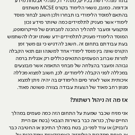
בתור מנהלי רשת בכירים, מנהלי IT, מנהלי אבטחת מידע
וכדומה. כמובן, נושאי הלימוד בקורס MCSE משתנים
בהתאם למוסד הלימודי בו תבחרו ולכן חשוב לבחור מוסד
לימודי אשר מעניק לתלמידים כמה שיותר מידע נכון
ומקצועי ומעבר לתהליך ההכנה למבחנים של מייקרוסופט,
המוסד הלימודי מעניק לתלמידים ידע שאתו יוכלו להשתמש
בעת עבודתם בתחום זה. חשוב להדגיש כי גם משך זמן
הקורס שונה בין מוסד לימודי אחד למשנהו וגם תנאי הקבלה
למרות שברוב הפעמים התנאים כוללים רק אנגלית ברמה
גבוהה ומעבר בהצלחה של מבחני התאמה אשר מבוצעים
במכללה לפני הקבלה ללימודים. לכן, חשוב למצוא מכללה
איכותית אשר לאחר סיום הלימודים בה יהיה ניתן למצוא
מגוון רחב מאוד של הצעות עבודה בצורה פשוטה מאוד.
אז מה זה ניהול רשתות?
אני מניח שכבר שמעת על התחום הזה כמה פעמים במהלך
החיים שלך, כנראה כבר בשירות הצבאי (בטח אם היית
ג'ובניק) או עוד לפני כן, בטח במהלך התיכון או החטיבה כבר
או באחת מסדרות הטלוויזיה האמריקאיות שמדברות על