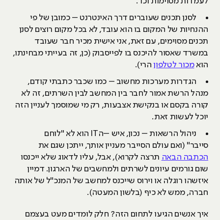
לעמדות מסוימות וכו'.
לסנן תכנים שעוברים דרך האינטרנט – כמובן של פי
ההנחיות של המקום בו הוא עובד, לא בכל מקום רוצים לסנן
תכנים מסוימים, עם זאת, אני אישית מכיר חבר שעובד
במשרד שאסור להיכנס בו לפייסבוק (כן, זה בעייתי מבחינתו,
הוא
מכור לטלפון
הרי).
הגדרות מערכות מחשוב – כמו שכבר כתבתי קודם,
מנהל הרשת אמור לחבר בין המחשב לבין השרתים, זה לא
קורה בקסם או בנקישת אצבעות, רק מי שמוסמך לעניין הזה
יוכל לעשות זאת.
ניהול הרשאות – נכון, איש –הIT הוא לא "לוחם
סייבר" (ואם עולם הסייבר מעניין אותך, ייתכן שגם את
הכתבה הבאה
תרצה לקרוא), אבל, עליו לדאוג שלא ייכנסו
שום גורמים עיונים לשרתים ולמחשבים של הארגון. דמיין
איזשהו רוגלה או וירוס שייכנס למחשב של המנכ"ל של אותה
חברה, ממש לא כיף (בלשון המעטה).
איך אנשים הגיעו לתחום הזה? חלק לומדים מעט בעצמם