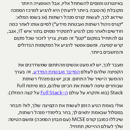
באינטרנט ומנסים להשתחל אליו, אבל האופציה היותר
מקובלת (והטובה ביותר לדעתי) היא להגיע למרכז הסמכה
שידאג לכך, לעשות קורס מנהל רשתות (או בשמו המלא:
"קורס ניהול רשתות ואבטחת מידע") לסיים אותו לאחר כמה
חודשים ולאחר מכן להגיע לתפקיד מסוים בתור איש IT, אגב,
גם להתחיל במקום "קטן" זה מצוין, צריך לזכור שכל מקום
קרש קפיצה. ומשם אפשר להגיע אל המקומות הגדולים
והנחשבים ביותר.
מעבר לכך, יש לא מעט אנשים מהתחום שמשדרגים את
הקפיצה שלהם לעולם
הסייבר ואבטחת המידע
, זה בערך
ההמשך הישיר של התחום. נכון, יש גם מנהלי רשתות
שבוחרים טיפה לשנות את הכיוון שלהם, כמו פיתוח Full
Stack (בוא ותקרא על עולם
ה-Full Stack
על קצה המזלג).
אולי באמת הגיע הזמן לעשות את הקפיצה שלך, לא? תבחר
במסלול שבאמת יתאים לך, בחר בלימודי מנהל רשתות,
שיכללו כמובן קורס MCSE (עם מבחן הסמכה) ומשם הטיסה
שלך לעולם ההייטק תתחיל.