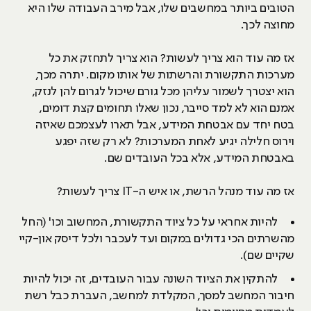
הטובים ביותר במחשבים שלו, אבל מירב העבודה שלו היא
מחוצה לכך.
אז מה עוד הוא צריך לעשות? הוא צריך לתחזק את כל
מערכות התקשורת והרשתות של אותו מקום. יתרה מכך,
הוא יצטרך לשמור עליהן מכל גורם שיכול לגרום להן לנזק,
אמנם הוא לא למד סייבר, נכון שאלו תחומים קצת דומים,
בטח יחד עם אבטחת המידע, אבל תארו לעצמכם שאיזה
וירוס חלילה יגיע לאחת המערכות? לא רק שזה יפגע
באבטחת המידע, אלא בכל העובדים שם.
אז מה עוד מנהל הרשת, או איש ה-IT צריך לעשות?
להיות אחראי על כל ציוד התקשורת, המחשוב וכו' (החל
מהשרתים הכי גדולים במקום ועד לעכבר ולכל דיסק און-קיי
שקיים שם).
להתקין את הציוד השונה עבור העובדים, זה יכול להיות
חיבור המחשב למסך, המקלדת למחשב, העברת כבל רשת