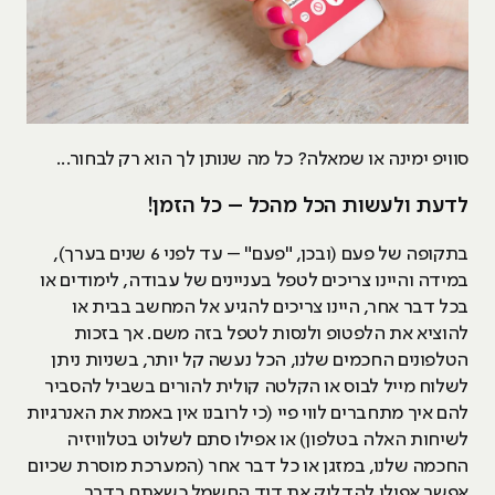
סוויפ ימינה או שמאלה? כל מה שנותן לך הוא רק לבחור...
לדעת ולעשות הכל מהכל – כל הזמן!
בתקופה של פעם (ובכן, "פעם" – עד לפני 6 שנים בערך),
במידה והיינו צריכים לטפל בעניינים של עבודה, לימודים או
בכל דבר אחר, היינו צריכים להגיע אל המחשב בבית או
להוציא את הלפטופ ולנסות לטפל בזה משם. אך בזכות
הטלפונים החכמים שלנו, הכל נעשה קל יותר, בשניות ניתן
לשלוח מייל לבוס או הקלטה קולית להורים בשביל להסביר
להם איך מתחברים לווי פיי (כי לרובנו אין באמת את האנרגיות
לשיחות האלה בטלפון) או אפילו סתם לשלוט בטלוויזיה
החכמה שלנו, במזגן או כל דבר אחר (המערכת מוסרת שכיום
אפשר אפילו להדליק את דוד החשמל כשאתם בדרך