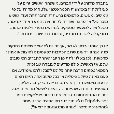
בחברה מדורג על ידי חברים, משפחה ואנשים זרים על
פעילות חייו באמצעות הסמראטפון שלו. הוא מדורג על פי
נימוסים, מעשים, פרסומים ברשתות החברתיות ועוד. נשמע
מוכר לא? אך מראה שחורה לקחה את זה צעד אחד קדימה,
כשכל אלה למעשה מספקים לבני האדם פריווילגיות שונות,
כמו קבלה לשכונת מגורים, סבסוד ברכישת דירות וכו'.
אז כן, אנחנו עדיין לא שם, אך זה גם לא אומר שאנחנו רחוקים
מזה. אנחנו יודעים שרוב הכתבות לפעמים מלחיצות או אפילו
מדכאות, לכן בא לנו לתת פן חיובי ואחר לחברים הכי טובים
שלנו. אז ראשית, כולנו מודעים לעובדה שבזכות
הסמארטפונים הרבה יותר קל לנו לקבל ולרכוש מידע. אם
פעם באיזה טיול באיטליה או בכל מקום אחר, היינו רוצים
לדעת באמצע הדרך מהי הפיצרייה הכי קרובה אלינו,
האופציה היחידה שהייתה זה בעצם לשאול מקומיים. אבל
בזכות ההתפתחות הטכנולוגית ובזכות אפליקציות כמו
TripAdvisor נגלה תוך רגע מה הפיצה הכי טעימה
(מהמערכת נמסר: "אנחנו מתגעגעים לרומא!").