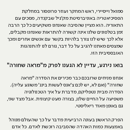
סמואל וייסיירי, ראש המחקר ועוזר פרופסור במחלקת
הפסיכיאטריה באוניברסיטת מק'גיל שבקנדה, מסכים עם
התאוריה. הוא מציין שהסיבה שאנחנו משקיעים כל כך הרבה
זמן בטלפונים שלנו אינה קשורה להתראות שאנחנו מקבלים,
אלא לכך שיש לנו צורך בלהיות בקשר עם אנשים אחרים ומכך
שמצפים מאתנו להגיב על כל דבר, גורם לנו להתנהגות
האובססיבית הזו.
בואו נירגע, עדיין לא הגענו לפרק מ"מראה שחורה"
אנחנו מניחים שרובכם כבר מכירים את הסדרה "מראה
שחורה" (ואם לא, יש לכם צ'אנס לעשות בינג' משוגע עליה).
הסדרה מבית נטפליקס, מדברת על איך הטכנולוגיה
משפיעה על החיים שלנו, בצורה מעט קיצונית. אבל מצד שני,
גם באופן מאוד ריאליסטי.
הפרק הראשון בעונה הרביעית מדבר על כך שהעולם מנוהל
באמצעות כמות האהדה שהסביבה רוכשת לאדם. כל אדם