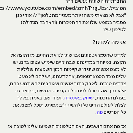
החברתיות השונות נעשים דרך
המובייל.https://www.youtube.com/embed/zmhT11gUb34
"אבל לא מצאתי משהו יותר מעניין מהטלפון" // אודי כגן
מסביר במופע שלו את ההתמכרות (והאהבה הגדולה)
לטלפון שלו
אז מה למדנו?
למדנו שהסמראטפונים אכן שינו לנו את החיים, מן הקצה אל
הקצה, במיוחד במדינתנו שבה קיים שימוש עצום בהם. יש
לא מעט אנשים שיגידו שקיימות המון השפעות שליליות
עלינו מצד הסמארטפונים, אך לדעתנו, יש להם לא מעט
צדדים טובים. לא רק בתור אנשים שאוהבים להשתמש בהם,
אלא בכך שהם יוכלו לפתח לנו קריירה ממשית, בין אם זה
בעולם התכנות,
שיווק באינטרנט
ועוד. ואם באמת בא לך
לצלול לעולם הדיגיטל ולהשיג ג'וב אמיתי, תוכל למצוא את
כל הפרטים
פה
.
אז מה אתם חושבים, האם הטלפונים השפיעו עלינו לטובה או