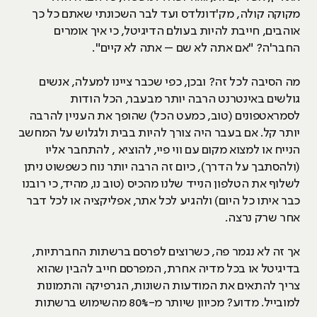
מקוקה קולה, מק'דונלדס ועד לבר השכונתי שאתם כל כך
אוהבים, חייבת להיות בעולם הדיגיטל, כי איך אומרים
החבר'ה? "אם אתה לא שם – אתה לא קיים".
מה הסיבה לכל זה? ובכן, כפי שכבר ציינו למעלה, אנשים
גולשים באינטרנט הרבה יותר מבעבר, הכל הודות
לסמראטפונים (טוב, כמעט הכל) שהופך את העניין להרבה
יותר קל. אם בעבר היה צורך להיות בבית ולגלוש על המחשב
הנייח או למצוא מקום עם ווי פיי, להוציא , להתחבר אליו
(ולהסתבך על הדרך), כיום זה הרבה יותר נוח כשפשוט ניתן
לשלוף את הטלפון הנייד שלנו מהכיס (טוב נו, מהיד, כי רובנו
כבר איתו כל היום) ולהגיע לכל אתר, אפליקציה או לכל דבר
אחר שרק נרצה.
אך זה לא נגמר פה, כשרוצים לפרסם ברשתות החברתיות,
בדיגיטל או בכל מדיה אחרת, המפרסם חייב להבין שהוא
צריך להתאים את המודעות השונות, הגרפיקה והתמונות
למובייל. מדוע? מכיוון שיותר מ-80% מהשימוש ברשתות