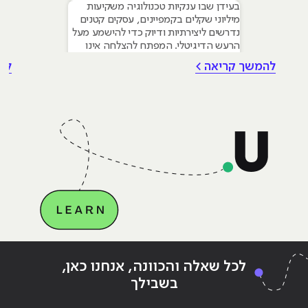
בעידן שבו ענקיות טכנולוגיה משקיעות
מיליוני שקלים בקמפיינים, עסקים קטנים
נדרשים ליצירתיות ודיוק כדי להישמע מעל
הרעש הדיגיטלי. המפתח להצלחה אינו
טמון בגודל התקציב, אלא ביכולת לשלב
להמשך קריאה >
לה
עקרונות של שיווק דיגיטלי לעסקים קטנים
– שילוב חכם של טכנולוגיה, דאטה וכלי AI
גנרטיביים שחוסכים זמן ומשאבים יקרים.
מאמר זה מיועד לבעלי עסקים ומשווקים
בתחילת דרכם המעוניינים
Continue reading
"מראה שחורה או מראה ורודה, האם
ing
לכל שאלה והכוונה, אנחנו כאן,
אנחנו מכורים לסמארטפונים שלנו? (ברור!)"
אנח
בשבילך