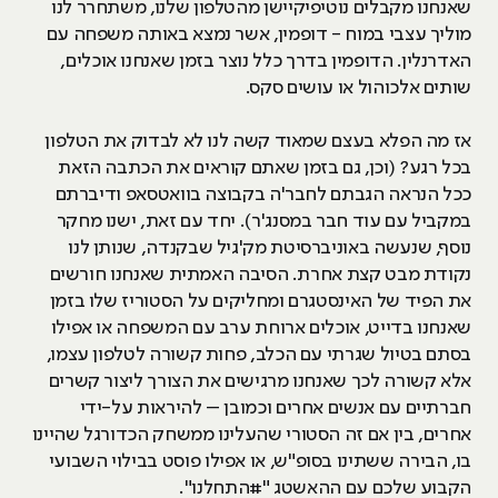
שאנחנו מקבלים נוטיפיקיישן מהטלפון שלנו, משתחרר לנו
מוליך עצבי במוח - דופמין, אשר נמצא באותה משפחה עם
האדרנלין. הדופמין בדרך כלל נוצר בזמן שאנחנו אוכלים,
שותים אלכוהול או עושים סקס.
אז מה הפלא בעצם שמאוד קשה לנו לא לבדוק את הטלפון
בכל רגע? (וכן, גם בזמן שאתם קוראים את הכתבה הזאת
ככל הנראה הגבתם לחבר'ה בקבוצה בוואטסאפ ודיברתם
במקביל עם עוד חבר במסנג'ר). יחד עם זאת, ישנו מחקר
נוסף, שנעשה באוניברסיטת מק'גיל שבקנדה, שנותן לנו
נקודת מבט קצת אחרת. הסיבה האמתית שאנחנו חורשים
את הפיד של האינסטגרם ומחליקים על הסטוריז שלו בזמן
שאנחנו בדייט, אוכלים ארוחת ערב עם המשפחה או אפילו
בסתם בטיול שגרתי עם הכלב, פחות קשורה לטלפון עצמו,
אלא קשורה לכך שאנחנו מרגישים את הצורך ליצור קשרים
חברתיים עם אנשים אחרים וכמובן – להיראות על-ידי
אחרים, בין אם זה הסטורי שהעלינו ממשחק הכדורגל שהיינו
בו, הבירה ששתינו בסופ"ש, או אפילו פוסט בבילוי השבועי
הקבוע שלכם עם ההאשטג "#התחלנו".