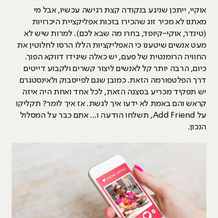
אוקיי, ייתכן שניגע בנקודה קצת רגישה עכשיו, אבל מי
מאתנו לא מכיר זוג שהכירו בזכות אפליקציית היכרויות
(טינדר, אוקי-קיופד, בחרו מה שבא לכם). למרות שיש לא
מעט אנשים שיטענו כי האפליקציות הללו הרסו לחלוטין את
החוויה הרומנטית של פעם, יש כאלה שיגידו דווקא הפוך.
כיום, הרבה יותר קל לאנשים ליצור קשרים ולקבוע דייטים
דרך הפלטפורמה הזאת. כמובן שגם לפייסבוק ולאינסטגרם
יש תפקיד מכריע בסצנה הזאת, לכל אחד ואחת היה איזה
קראש והם באמת לא ידעו איך לגשת. אז איך לומר? תקליקו
על Add Friend, תשלחו הודעה ו... אתם כבר על המסלול
הנכון.