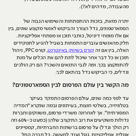
מהעבודה, מדהים לא?).
יתרה מזאת, בזכות ההתפתחות והשימוש הגבוה של
הסמארטפונים, גדל הצורך והביקוש לאנשי מקצוע שונים, בין
אם אלו מומחי דיגיטל, כותבי תוכן או מפתחי אפליקציות.
חלק מהאנשים עוברים התמחות בשביל להגיע לתפקידים
האלה, בין אם זה
קורס בשיווק באינטרנט
, קורס PPC, ניהול
תוכן או כל דבר אחר שיכול לתת להם את הכלים על מנת
להתמקצע בכך. ומה לגבי התנאים והשכר? הם רק הולכים
וגדלים, כי הביקוש גדל בהתאם לכך.
מה הקשר בין עולם הפרסום לבין הסמארטפונים?
עד לפני כמה שנים, עולם הפרסום התמקד בעיקר
בטלוויזיה, בשלטי חוצות, בעיתונים ובמה שנקרא "המדיה
המסורתית". אך לאחרונה משרדי פרסום, משווקים וחברות
גדולות משקיעים את רוב התקציב שלהן (כמעט כ-60% וזה
רק הולך וגדל) על פרסום ברשתות החברתיות, קמפיינים
אונליין, אפליקציות, גוגל ועוד. למעשה, כל חברה החל