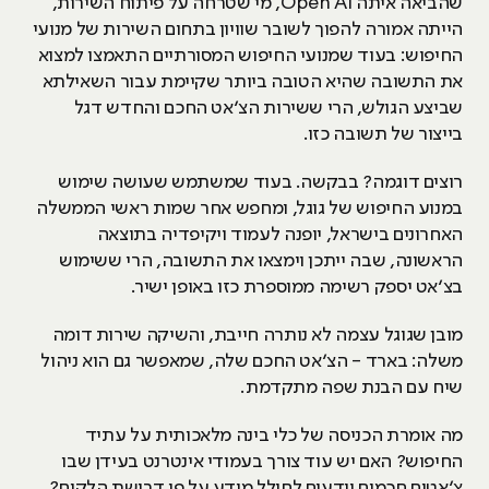
שהביאה איתה Open AI, מי שטרחה על פיתוח השירות,
הייתה אמורה להפוך לשובר שוויון בתחום השירות של מנועי
החיפוש: בעוד שמנועי החיפוש המסורתיים התאמצו למצוא
את התשובה שהיא הטובה ביותר שקיימת עבור השאילתא
שביצע הגולש, הרי ששירות הצ׳אט החכם והחדש דגל
בייצור של תשובה כזו.
רוצים דוגמה? בבקשה. בעוד שמשתמש שעושה שימוש
במנוע החיפוש של גוגל, ומחפש אחר שמות ראשי הממשלה
האחרונים בישראל, יופנה לעמוד ויקיפדיה בתוצאה
הראשונה, שבה ייתכן וימצאו את התשובה, הרי ששימוש
בצ׳אט יספק רשימה ממוספרת כזו באופן ישיר.
מובן שגוגל עצמה לא נותרה חייבת, והשיקה שירות דומה
משלה: בארד - הצ׳אט החכם שלה, שמאפשר גם הוא ניהול
שיח עם הבנת שפה מתקדמת.
מה אומרת הכניסה של כלי בינה מלאכותית על עתיד
החיפוש? האם יש עוד צורך בעמודי אינטרנט בעידן שבו
צ׳אטים חכמים יודעים לחולל מידע על פי דרישת הלקוח?