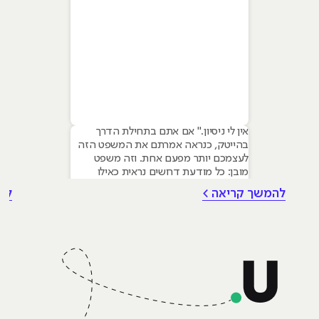
אין לי ניסיון." אם אתם בתחילת הדרך
בהייטק, כנראה אמרתם את המשפט הזה
לעצמכם יותר מפעם אחת. וזה משפט
מובן: כל מודעת דרושים נראית כאילו
נכתבה עבור מישהו שכבר עבד בצוות,
להמשך קריאה >
לה
כבר נגע במוצר אמיתי, כבר צבר ביטחון.
אבל הנה האמת שרוב הג׳וניורים לא
מכירים: ניסיון הוא לא הדבר היחיד
שמעסיקים מחפשים, ובמקרים רבים הוא