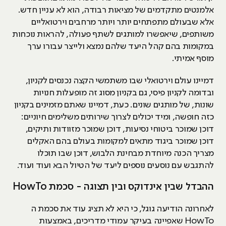
אלמנטים מתקדמים של מציאות רבודה, הוא לא עניין חדש.
אלא שבעולם מתפתחים יותר ויותר מרחבים וירטואליים
משותפים, שיאפשרו למותגים לשתף פעולה, להראות נוכחות
במקומות בהם קהל היעד שלהם נמצא ולייצר עבורו ערך
מוסף אמיתי.
דמיינו עולם וירטואלי שבו משתמשי הקצה נכנסים לקניון,
ובדומה לקניון פיסי, גם בקניון מסוג זה מופעלות חנויות
שונות, של מותגים שונים. כעת, דמיינו שאתם מזמינים בקניון
כזה חופשה, ומיד יכולים לצרוך שירותים משלימים חיוניים:
דוכן שמוכר ביטוחי נסיעות, דוכן שמוכר מזוודות ותיקים,
דוכן שמוכר ביגוד מתאים למקומות בעולם בהם האקלים
מצריך הכנה מיוחדת מבחינת הלבוש, דוכן שבו תוכלו
להתגבש עם נוסעים נוספים ליעד של הטיול הבא ועוד ועוד.
ההבדל שבין אינדוקס ובין תצוגה - סכמת HowTo
לאחרונה הודיעה גוגל, כי היא לא תציג עוד את סכמת ה
HowTo שאפיינה בעיקר עמודי מדריכים, באמצעות