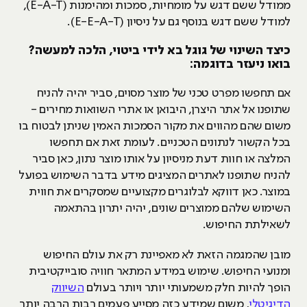
ממודל ששם דגש על מומחיות, סמכות ומהימנות (E-A-T),
למודל ששם דגש בנוסף גם על ניסיון (E-E-A-T).
כיצד השינוי של גוגל בא לידי ביטוי, הלכה למעשה?
בואו ניעזר בדוגמה:
אם תחפשו מפרט טכני של מוצר מסוים, סביר יהיה להניח
שתופנו אל אתר היצרן, היבואן או אתרי השוואות מחירים -
משום שהם מהווים את מקור הסמכות האמין שניתן לבטוח בו
בכל הקשור לנתונים הטכניים. לעומת זאת אם תחפשו
המלצה או חוות דעת מניסיון על אותו מוצר נתון, כאן סביר
להניח שתופנו לאתרים המציגים מידע בדבר השימוש בפועל
במוצר. כאן דווקא לבלוגרים מקצועיים שמסקרים את חווית
השימוש שלהם ממוצרים שונים, יהיה יתרון בהתאמה
לשאילתת החיפוש.
מובן שהמגמה הזאת לא מאפיינת רק את עולם החיפוש
ומנועי החיפוש. שימוש במידע המתאר חוויה סובייקטיבית
הופך להיות חלק משמעותי יותר ויותר בעולם
השיווק
הדיגיטלי
, משום שמידע כזה מסייע פעמים רבות הרבה יותר