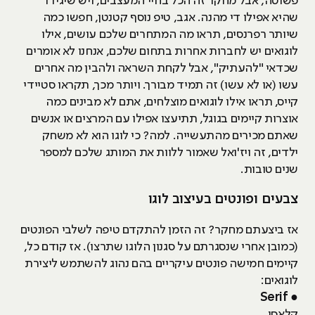
פשוטה, אבל מחקר זה הכל בחיי המעצבים, ויש שיגידו
שהיא אפילו די מהנה. אגב, טיפ נוסף קטנטן, חפשו כמה
שיותר רפרנסים, תראו מה המתחרים שלכם עושים, אילו
לוגואים יש לחברות אחרות בתחום שלכם, אנחנו לא אומרים
שכדאי "להעתיק", אבל לקחת השראה ולהבין מה אחרים
עשו (או לא עשו) זה תמיד מבורך. ויותר מכך, תקראו סטיידי
קייס, תראו אילו לוגואים מוצלחים, אתם לא מבינים כמה
אוצרות קיימים בגוגל, תתיעצו אפילו עם המרצים או אנשים
שאתם מכירים מהתעשייה. למה? כי לוגו הוא לא משחק
ילדים, זה ויז'ואל שאמור ללוות את המותג שלכם למספר
שנים טובות.
צבעים ופונטים בעיצוב לוגו
אז ביצעתם מחקר? זה הזמן להתקדם טיפה לשלבי הפונטים
(כמובן אחרי שנסגרתם על סגנון הלוגו שתרצו). אז קודם כל,
קיימים חמישה פונטים עיקריים בהם נהוג להשתמש ליצירת
לוגואים:
Serif
●
קלאסי