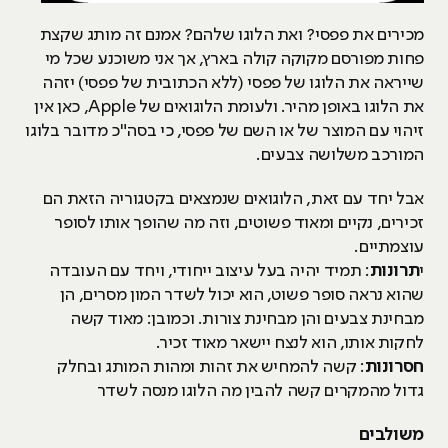
מכירים את פפסי? ואת הלוגו שלהם? אמנם זה מותג שקצת
פחות מפורסם מקוקה קולה בארץ, אך אני משוכנע שכל מי
שייראה את הלוגו של פפסי (ללא הכתובית של פפסי) יזהה
את הלוגו באופן מהיר. ולעומת הלוגואים של Apple, כאן אין
זיהוי עם המוצר של או השם של פפסי, כי בסה"כ מדובר בלוגו
המורכב משלושה צבעים.
אבל יחד עם זאת, הלוגואים שנמצאים בקטגוריה הזאת הם
זכירים, נקיים ומאוד פשוטים, וזה מה שהופך אותו לסופר
עוצמתיים.
י
תרונות
: תמיד יהיה בעל עיצוב ייחודי, ויחד עם העובדה
שהוא נראה סופר פשוט, הוא יכול לשדר המון מסרים, הן
מבחינת צבעים והן מבחינת צורות. וכמובן: מאוד קשה
לחקות אותו, הוא לנצח יישאר מאוד זכיר.
חסרונות
: קשה להמחיש את זהות ומהות המותג ובחלק
גדול מהמקרים קשה להבין מה הלוגו מנסה לשדר
משולבים