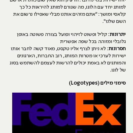
יזהו ישירות במי מדובר. הרעיון הוא שאין שום כותרת או שם
למותג יחד עם הלוגו, מה שגורם למותג להיראות כל כך
קלאסי ומושך: "אתם מזהים אותנו מבלי שאפילו נרשום את
השם שלנו".
יתרונות
: קליל ופשוט לזיהוי ופועל בצורה פשוטה באופן
גלובלי ומזוהה בכל שפה אפשרית
חסרונות
: לא ניתן לצרף אליו טקסט, מאוד קשה לחבר אותו
ישירות לערכי או מטרות המותג, רוב החברות, הארגונים
והמותגים לא באמת יכולים להרשות לעצמם להשתמש בסוג
של לוגו.
סימני מילים (Logotypes)