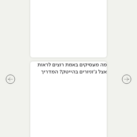
מה מעסיקים באמת רוצים לראות
אצל ג׳וניורים בהייטק? המדריך
המלא ל-2026
לחץ לשיקופית קודמת בסליידר מאמרים
לחץ ל