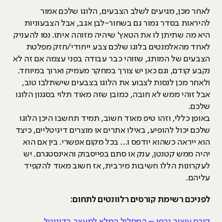
לאחר מכן, מגיעים לשלב הצבעים, הלוגו שלכם אמור
להיראות בסדר גמור גם בשחור-לבן אגב, אבל הצבעוניות
היא מה שתיתן לו את הטאץ' שיהיה מזוהה איתו. נסו להעניק
לאחד מהאלמנטים בלוגו שלכם צבע ייחודי/חזק מפלטת
הצבעים של המותג, שזוהי כבר עבודה בפני עצמה אם זה לא
נקבע קודם, וגם כאן יש צורך במחקר מעמיק וארוך במיוחד.
ולאחר מכן לנסות לצבוע את הלוגו בצבעים שישתלבו טוב,
אבל זוהי ממש לא חובה, כמובן שזה מאוד תלוי בסגנון הלוגו
שלכם.
באופן כללי, וזהו טיפ מאוד חשוב, תמיד תחשבו היכן הלוגו
שלכם יכול להופיע, באילו אתרים או מוצרים דיגיטליים, כיצד
הוא ייראה כשהוא יודפס ו… בכל מקום אפשרי. בין אם הוא
יהיה ממש קטנטן, ענק או סתם בפייסבוק והאינסטגרם. יש
לעקרונות הללו חשיבות מירבית, אז חשוב מאוד להקפיד
עליהם.
לפניכם רשימת קורסים רלוונטים לתחום:
קורס עיצוב גרפי – המסלול המלא למעצב בדיגיטל