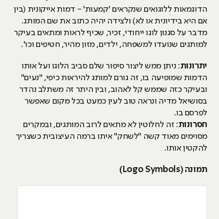
הדוגמאות ללוגואים שנקראים 'קמעות' - דמות אייקונית (בין
אם היא בידיונית או לא) ולצידה יהיה כתוב את שם המותג.
מדבר על סגנון לוגו ייחודי, זכיר, שכיף לראות ומתאים בעיקר
למותגים שנועדו למשפחה, ילדים, מזון מהיר, חטיפים וכו'.
יתרונות
: ניתן ממש ליצור סיפור שלם סביב הלוגו ועל אותו
הדמות שמופיעה בו, זה גורם למותג להיראות כיפי, "נעים"
ובעיקר כזה שממש קל לאהוב, ובין היתר זה משתלב נהדר
בסושיאל מדיה ונראה טוב לעין כמעט בכל מקום שאפשר
לפרסם בו.
חסרונות
: זה לחלוטין לא מתאים לרוב המותגים, ובמקרים
מסוימים מאוד קשה "לשחק" איתו ברמה העיצובית כשצריך
להקטין אותו.
תמונה (Logo Symbols)