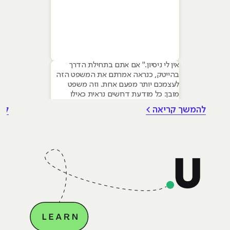
אין לי ניסיון." אם אתם בתחילת הדרך
בהייטק, כנראה אמרתם את המשפט הזה
לעצמכם יותר מפעם אחת. וזה משפט
מובן: כל מודעת דרושים נראית כאילו
נכתבה עבור מישהו שכבר עבד בצוות,
להמשך קריאה >
לה
כבר נגע במוצר אמיתי, כבר צבר ביטחון.
אבל הנה האמת שרוב הג׳וניורים לא
מכירים: ניסיון הוא לא הדבר היחיד
שמעסיקים מחפשים, ובמקרים רבים הוא