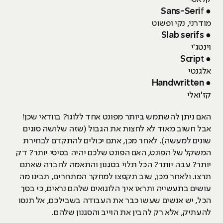
Sans-Seri
f
●
מודרני, נקי ופשוט
Slab serifs
●
וינטג'י
Scrip
t
●
אלגנטי
Handwritten
●
קז'ואלי
האם ניתן להשתמש ביותר מפונט אחד ללוגו? בוודאי שכן!
אבל חשוב מאוד לא לחצות את הגבול (שזה שלושה סוגים
שונים למעשה). לאחר מכן, אתם יכולים להתקדם לבחירת
המשקל של הפונט, האם הפונט שלכם יהיה בסיסי יותר? דק
יותר? עבה יותר? הכל תלוי בסגנון והתאמה לחברה שאתם
תרצו. ולאחר מכן, שוב תקפצו למחקר המתחרים, תבינו מה
עושים בתעשייה ותראו איך הלוגואים שלהם נראים, כי בסך
הכל, יש אנשים שעשו כבר את העבודה בשבילכם, אל תנסו
להעתיק, אלא רק להבין את הוייב והסגנון שלהם.