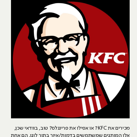
מכירים את KFC? או אפילו את פרינגלס? טוב, בוודאי שכן,
אלו המותגים שמשתמשים בדמות/איור בתור לוגו, הם אחת