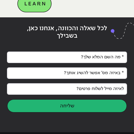
Continue reading
"עיצוב גרפי אונליין – 6 תכונות של
ing
לכל שאלה והכוונה, אנחנו כאן,
מעצב גרפי מוצלח"
מעצ
בשבילך
* מה השם המלא שלך?
* באיזה מס' אפשר להשיג אותך?
לאיזה מייל לשלוח פרטים?
שליחה