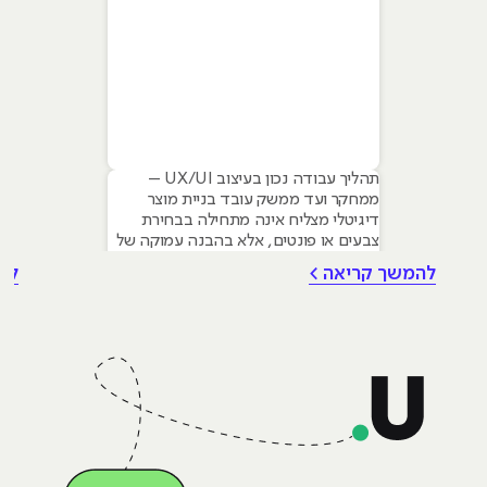
תהליך עבודה נכון בעיצוב UX/UI –
ממחקר ועד ממשק עובד בניית מוצר
דיגיטלי מצליח אינה מתחילה בבחירת
צבעים או פונטים, אלא בהבנה עמוקה של
צרכי המשתמש. עם זאת עיצוב גרפי הוא
להמשך קריאה >
לה
הבסיס שעליו נשענים תהליכי UX ו-UI –
החל מהיררכיה ויזואלית, דרך טיפוגרפיה
ועד יצירת שפה מותגית ברורה. המאמר
שלפניכם סוקר את המתודולוגיה
המקצועית לבניית