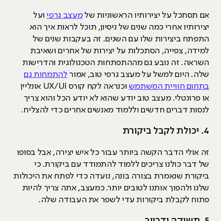
אם תסתכל על יצירותיו הראשוניות של
מעצב גרפי
ועל
יצירותיו אחרי כמה שנים של ניסיון, תוכל לראות איך הוא
התפתח ביצירות שלו עם השנים. זה בעקבות שנים של
למידה, צפייה, הסתכלות על יצירות של אחרים ושאיבת
השראה. זה נובע גם מההתפתחות הטכנולוגית והדרישות
שלה. היום למשל על מעצב גרפי טוב, אמור
להתמחות גם
בתחום חוויית המשתמש
וכנראה לקח קורס UX/UI אונליין
או פרונטלי. מעצב טוב יודע שהוא לא יודע הכל והוא צריך
לנסות דברים חדשים וללמוד מאנשים אחרים כדי להצליח.
4. יכולת לקבל ביקורת
זה אולי הדבר הקשה ביותר עבור כל איש יצירה, אבל בסופו
של דבר כולנו צריכים ללמוד להתמודד עם ביקורת. כי
ביקורת שנאמרת בצורה בונה, נועדה כדי לפתח את היכולות
שלנו ולהפוך אותנו לטובים יותר. כמעצב, אתה צריך להיות
פתוח לקבלת ביקורות עדי לשפר את העבודה שלה.
5. תשוקה ודרייב