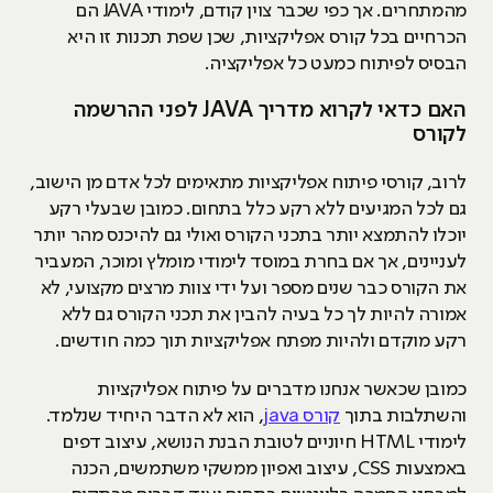
מהמתחרים. אך כפי שכבר צוין קודם, לימודי JAVA הם
הכרחיים בכל קורס אפליקציות, שכן שפת תכנות זו היא
הבסיס לפיתוח כמעט כל אפליקציה.
האם כדאי לקרוא מדריך JAVA לפני ההרשמה
לקורס
לרוב, קורסי פיתוח אפליקציות מתאימים לכל אדם מן הישוב,
גם לכל המגיעים ללא רקע כלל בתחום. כמובן שבעלי רקע
יוכלו להתמצא יותר בתכני הקורס ואולי גם להיכנס מהר יותר
לעניינים, אך אם בחרת במוסד לימודי מומלץ ומוכר, המעביר
את הקורס כבר שנים מספר ועל ידי צוות מרצים מקצועי, לא
אמורה להיות לך כל בעיה להבין את תכני הקורס גם ללא
רקע מוקדם ולהיות מפתח אפליקציות תוך כמה חודשים.
כמובן שכאשר אנחנו מדברים על פיתוח אפליקציות
והשתלבות בתוך
קורס java
, הוא לא הדבר היחיד שנלמד.
לימודי HTML חיוניים לטובת הבנת הנושא, עיצוב דפים
באמצעות CSS, עיצוב ואפיון ממשקי משתמשים, הכנה