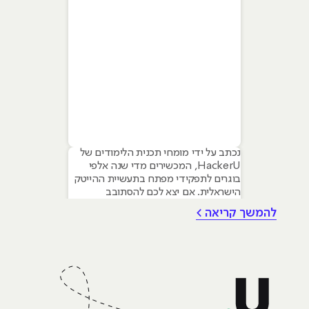
נכתב על ידי מומחי תכנית הלימודים של
HackerU, המכשירים מדי שנה אלפי
בוגרים לתפקידי מפתח בתעשיית ההייטק
הישראלית. אם יצא לכם להסתובב
במסדרונות ההייטק, לשמוע פודקאסטים
להמשך קריאה >
טכנולוגיים או אפילו סתם לקרוא חדשות,
סביר להניח שנתקלתם בשם פייתון
(Python). השם הזה הפך כמעט למילה
נרדפת לחדשנות, והוא מופיע בכל שיחה
על התחומים החמים ביותר של ימינו: