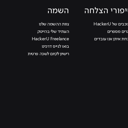
פורי הצלחה
השמה
בים של HackerU
צוות ההשמה שלנו
רים מספרים
העתיד שלי בהייטק
ות איתן אנו עובדים
HackerU Freelance
בואו לגייס דרכינו
רישיון לקיום לשכה פרטית