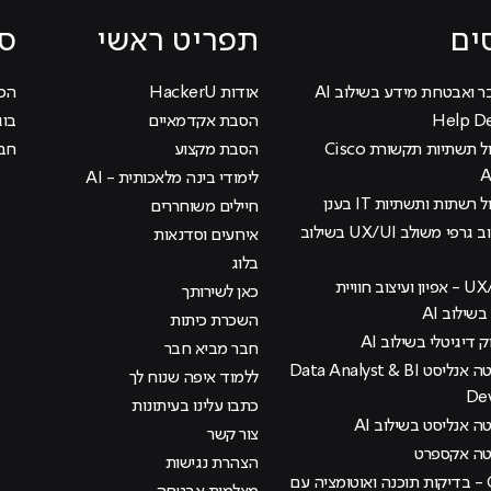
ים
תפריט ראשי
סי
ר ואבטחת מידע בשילוב AI
אודות HackerU
הכוכ
הסבת אקדמאיים
בוג
קורס ניהול תשתיות תקשורת Cisco
הסבת מקצוע
חבר
לימודי בינה מלאכותית - AI
 רשתות ותשתיות IT בענן
חיילים משוחררים
קורס עיצוב גרפי משולב UX/UI בשילוב
אירועים וסדנאות
בלוג
קורס UX/UI - אפיון ועיצוב חוויית
כאן לשירותך
ילוב AI
השכרת כיתות
ק דיגיטלי בשילוב AI
חבר מביא חבר
קורס דאטה אנליסט Data Analyst & BI
ללמוד איפה שנוח לך
De
כתבו עלינו בעיתונות
 אנליסט בשילוב AI
צור קשר
טה אקספרט
הצהרת נגישות
קורס QA - בדיקות תוכנה ואוטומציה עם