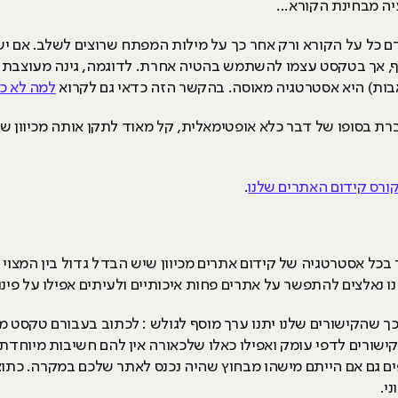
ה מבחינת הקורא...
ם כל על הקורא ורק אחר כך על מילות המפתח שרוצים לשלב. אם יש
 אך בטקסט עצמו להשתמש בהטיה אחרת. לדוגמה, גינה מעוצבת ולא
אבות) היא אסטרטגיה מאוסה. בהקשר הזה כדאי גם לקרוא
למה לא כד
ת בסופו של דבר כלא אופטימאלית, קל מאוד לתקן אותה מכיוון שה
ורס קידום האתרים שלנו
.
כל אסטרטגיה של קידום אתרים מכיוון שיש הבדל גדול בין המצוי לרצ
 נאלצים להתפשר על אתרים פחות איכותיים ולעיתים אפילו על פינות
כך שהקישורים שלנו יתנו ערך מוסף לגולש : לכתוב בעבורם טקסט מענ
ישורים לדפי עומק ואפילו כאלו שלכאורה אין להם חשיבות מיוחדת. 
ים גם אם הייתם מישהו מבחוץ שהיה נכנס לאתר שלכם במקרה. כתו
י.