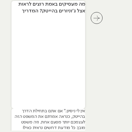
מה מעסיקים באמת רוצים לראות
אצל ג׳וניורים בהייטק? המדריך
המלא ל-2026
לחץ לשיקופית קודמת בסליידר מאמרים
אין לי ניסיון." אם אתם בתחילת הדרך
בהייטק, כנראה אמרתם את המשפט הזה
לעצמכם יותר מפעם אחת. וזה משפט
מובן: כל מודעת דרושים נראית כאילו