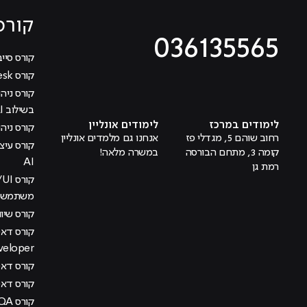
קורס
036135565
קורס סייב
קורס Help Desk
מוביל לעמוד טיקטוק
מוביל לעמוד פייסבוק
מוביל לעמוד לינקדאין
מוביל לעמוד אינסטגרם
מוביל לעמוד היוטיוב
בשילוב AI
לימודים במרכז
לימודים אונליין
קורס ניהול
רחוב שוהם 5, מגדלי פז
אנחנו גם מלמדים אונליין
קומה 3, מתחם הבורסה
במשרה מלאה!
AI
רמת גן
משתמש בש
קורס שיוו
veloper
קורס דאטה
קורס דא