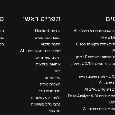
ים
תפריט ראשי
סי
ר ואבטחת מידע בשילוב AI
אודות HackerU
הכוכ
הסבת אקדמאיים
בוג
קורס ניהול תשתיות תקשורת Cisco
הסבת מקצוע
חבר
לימודי בינה מלאכותית - AI
 רשתות ותשתיות IT בענן
חיילים משוחררים
קורס עיצוב גרפי משולב UX/UI בשילוב
אירועים וסדנאות
בלוג
קורס UX/UI - אפיון ועיצוב חוויית
כאן לשירותך
ילוב AI
השכרת כיתות
ק דיגיטלי בשילוב AI
חבר מביא חבר
קורס דאטה אנליסט Data Analyst & BI
ללמוד איפה שנוח לך
De
כתבו עלינו בעיתונות
 אנליסט בשילוב AI
צור קשר