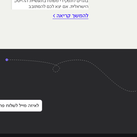
בוגרים לתפקידי מפתח בתעשיית ההייטק
הישראלית. אם יצא לכם להסתובב
במסדרונות ההייטק, לשמוע פודקאסטים
להמשך קריאה >
טכנולוגיים או אפילו סתם לקרוא חדשות,
סביר להניח שנתקלתם בשם פייתון
(Python). השם הזה הפך כמעט למילה
נרדפת לחדשנות, והוא מופיע בכל שיחה
על התחומים החמים ביותר של ימינו:
Continue reading
"מתכנת ג'אווה Java – מה חשוב לדעת"
לאיזה מייל לשלוח פרט