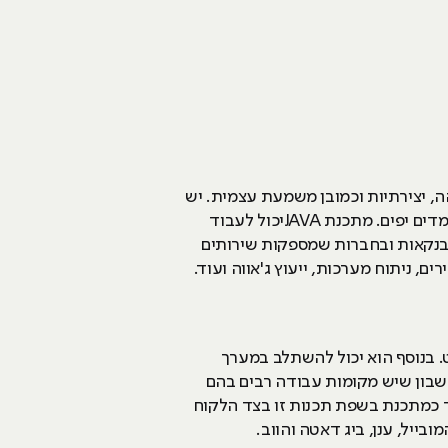
בוהה, יצירתיות וכמובן משמעת עצמית. יש
לקחת בחשבון שבשנה הראשונה השכר יהיה מינימאלי, אך בשנה השנייה ושלישית הוא כבר יתחיל לדלג למימדים יפים. מתכנת JAVAיכול לעבוד
נקאות ובחברות שמספקות שירותים
 ומפתח כל מיני אפליקציות למובייל, למחשבי PC ואתרי אינטרנט. בנוסף הוא יכול להשתלב במערך
שבון שיש מקומות עבודה רבים בהם
ד כמתכנת בשפת תכנות זו בצד הלקוח
ייל, ענן, ביג דאטה והווב.