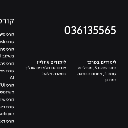
קורס
036135565
קורס סייב
קורס Help Desk
מוביל לעמוד טיקטוק
מוביל לעמוד פייסבוק
מוביל לעמוד לינקדאין
מוביל לעמוד אינסטגרם
מוביל לעמוד היוטיוב
בשילוב AI
לימודים במרכז
לימודים אונליין
קורס ניהול
רחוב שוהם 5, מגדלי פז
אנחנו גם מלמדים אונליין
קומה 3, מתחם הבורסה
במשרה מלאה!
AI
רמת גן
משתמש בש
קורס שיוו
veloper
קורס דאטה