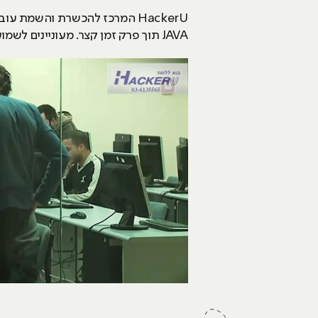
HackerU המרכז להכשרת והשמת
JAVA תוך פרק זמן קצר. מעוניינים לשמוע פרטים נוספים? פנו אלינו באמצעות מילוי טופס פרטים והרשמה באתר או ישירות בטלפון : 03-6135565