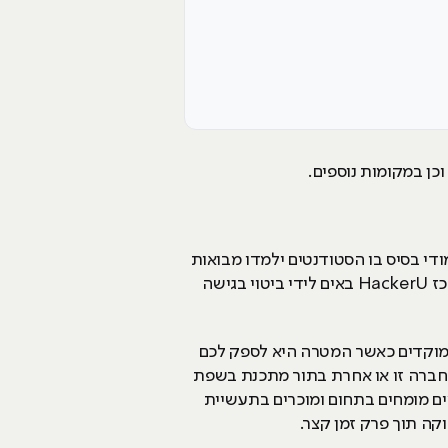
ם תלמדו את כל הקשור אל ה- JAVA. הלימודים יכללו לימודי בסיס בו הסטודנטים ילמדו מבואות
לתכנון מכוון עצמים ולאחר מכן הם יתקדמו ללימודי תכנות מתקדם בשפת JAVA. היתרונות של לימודים במרכז HackerU באים לידי ביטוי בגישה
ממוקדים כאשר המטרה היא לספק לכם
תוך שנה תוכלו להתחיל ולהשתלב בחברה זו או אחרת בתור מתכנת בשפת
צים מומחים בתחום ומוכרים בתעשיית
קה תוך פרק זמן קצר.