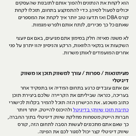
הוא לקחת את הנתונים ולהפוך אותם לתובנות שהעסקים
יכולים לפעול לפיהן. כדי להתמקצע בתחום, תוכלו לקחת
קורס DBA ואז תדעו טוב יותר איך לקחת את המספרים
שאתם כל כך מכירים, לנתח אותם ולפרש מגמות.
לא משנה מאיזה חלק במימון אתם מגיעים, באם אם יועצי
השקעות או בנקאי הלוואות, הרקע והניסיון יהוו יתרון על פני
אחרים המועמדים לאותן משרות.
מעיתונאות / ספרות / עורך למשווק תוכן או משווק
דיגיטלי
אם אתם עובדים כרגע בתחום המדיה או בתפקיד אחר
בעריכה, כנראה שביליתם את הקריירה שלכם ביצירת תוכן
כתוב משכנע. את הכישרון הזה תוכל להמיר בקלות לכישורי
כתיבת תוכן שיווקי בדיגיטל
ולהיכנס להייטק. יותר ויותר
חברות הייטק מטפחות מחלקת שיווק דיגיטלי בתוך החברה,
כך שאם אתם מתכננים לעשות הסבה לתחום הזה, קורס
שיווק דיגיטלי קצר יכול לסגור לכם את הפינה.