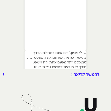
אין לי ניסיון." אם אתם בתחילת הדרך
בהייטק, כנראה אמרתם את המשפט הזה
לעצמכם יותר מפעם אחת. וזה משפט
מובן: כל מודעת דרושים נראית כאילו
נכתבה עבור מישהו שכבר עבד בצוות,
להמשך קריאה >
לה
כבר נגע במוצר אמיתי, כבר צבר ביטחון.
אבל הנה האמת שרוב הג׳וניורים לא
מכירים: ניסיון הוא לא הדבר היחיד
שמעסיקים מחפשים, ובמקרים רבים הוא