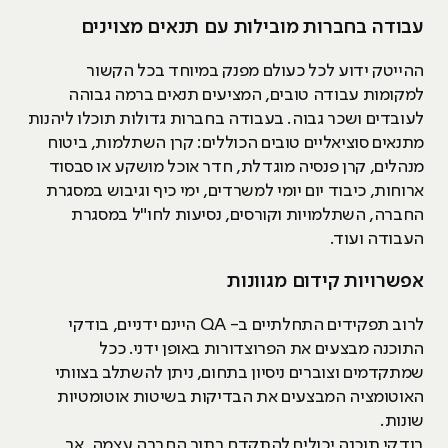
עבודה בחברות מובילות עם תנאים מצוינים
ההייטק ידוע לכל כעולם מפנק במיוחד בכל הקשור
למקומות עבודה טובים, המציעים תנאים ברמה גבוהה
לעובדים ושכר גבוה. בעבודה בחברות גדולות תוכלו ליהנות
מתנאים סוציאליים טובים הכוללים: קרן השתלמות, ביטוח
מנהלים, קרן פנסיה מוגדלת, חדר אוכל מושקע או סבסוד
ארוחות, כיבוד יום יומי למשרדים, ימי כיף וגיבוש במסגרת
החברה, השתלמויות וקורסים, נסיעות לחו"ל במסגרת
העבודה ועוד.
אפשרויות קידום מגוונות
לרוב תפקידים התחלתיים ב- QA היינם ידניים, בודקי
התוכנה מבצעים את הפרוצדורות באופן ידני. ככל
שמתקדמים וצוברים ניסיון בתחום, ניתן להשתלב בצוותי
האוטומציה המבצעים את הבדיקות בשיטות אוטומטיות
שונות.
בודקי תוכנה יכולים להתקדם בתוך החברה עצמה, אך