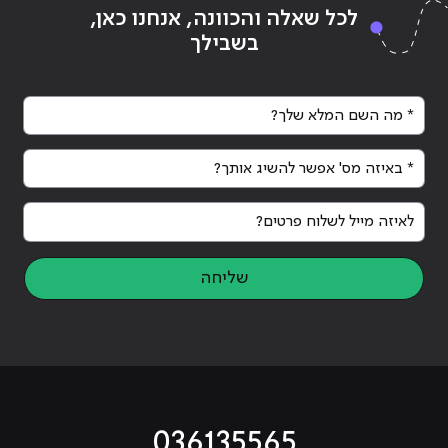
Continue reading
"היתרונות בלימודי QA מקצועיים"
ing
לכל שאלה והכוונה, אנחנו כאן,
בשבילך
* מה השם המלא שלך?
* באיזה מס' אפשר להשיג אותך?
לאיזה מייל לשלוח פרטים?
שליחה
036135565