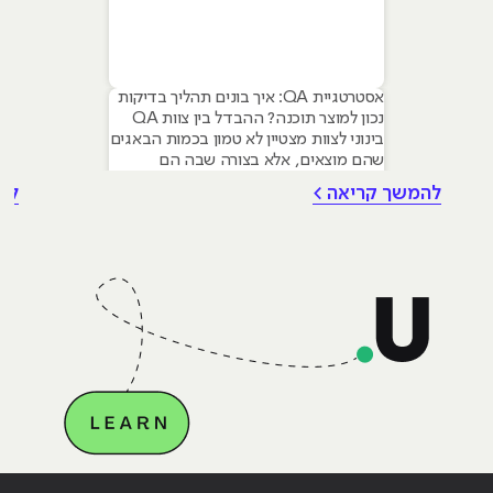
אסטרטגיית QA: איך בונים תהליך בדיקות
נכון למוצר תוכנה? ההבדל בין צוות QA
בינוני לצוות מצטיין לא טמון בכמות הבאגים
שהם מוצאים, אלא בצורה שבה הם
מנהלים את התהליך. אסטרטגיית בדיקות
להמשך קריאה >
לה
(QA Strategy) היא המצפן שמכוון את
הפרויקט: היא מגדירה לא רק מה בודקים,
אלא איך, מתי, ובעיקר – למה. אסטרטגיית
QA טובה מחברת בין