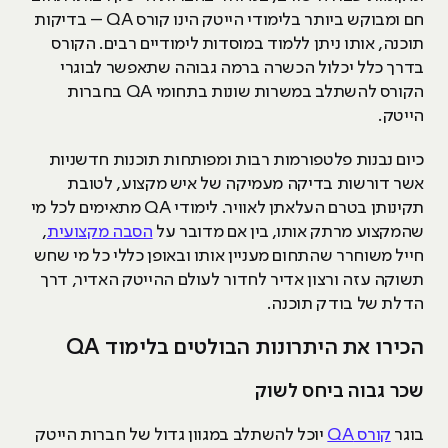
חם ומבוקש ביותר בלימודי הייטק הינו קורס QA – בדיקות
תוכנה, אותו ניתן ללמוד במוסדות לימודיים רבים. הקורס
בדרך כלל יכלול הכשרה ברמה גבוהה שתאפשר לבוגרי
הקורס להשתלב במשרות שונות בתחומי QA בחברות
הייטק.
כיום נבנות פלטפורמות רבות ומפותחות תוכנות חדשניות
אשר דורשות בדיקה מעמיקה של איש מקצוע, לטובת
תקינותן בטרם העלאתן לאוויר. לימודי QA מתאימים לכל מי
שהמקצוע מרתק אותו, בין אם מדובר על
הסבה מקצועית
,
חייל משוחרר שהתחום מעניין אותו ובאופן כללי כל מי שחש
תשוקה עזה ורצון אדיר לחדור לעולם ההייטק האדיר, דרך
הדלת של בודק תוכנה.
הכירו את היתרונות הבולטים בלימוד QA
שכר גבוה ביחס לשוק
בוגר
קורס QA
יוכל להשתלב במגוון גדול של חברות הייטק