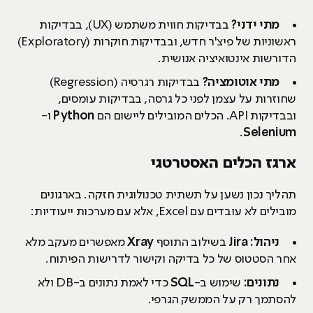
מתי ידני?
בבדיקות חווית משתמש (UX), בבדיקות
ראשוניות של פיצ'ר חדש, ובבדיקות חוקרות (Exploratory)
הדורשות אינטואיציה אנושית.
מתי אוטומציה?
בבדיקות רגרסיה (Regression)
שחוזרות על עצמן לפני כל גרסה, בבדיקות עומסים,
ובבדיקות API. הכלים המובילים ליישום הם
Python
ו-
.
Selenium
ארגז הכלים האסטרטגי
תהליך נכון נשען על תשתית טכנולוגית חזקה. בארגונים
מובילים לא עובדים עם Excel, אלא עם מערכות ייעודיות:
ניהול:
Jira
בשילוב התוסף
Xray
מאפשרים מעקב מלא
אחר הסטטוס של כל בדיקה וקישור לדרישות הפיתוח.
נתונים:
שימוש ב-
SQL
כדי לאמת נתונים ב-DB ולא
להסתמך רק על הממשק הגרפי.