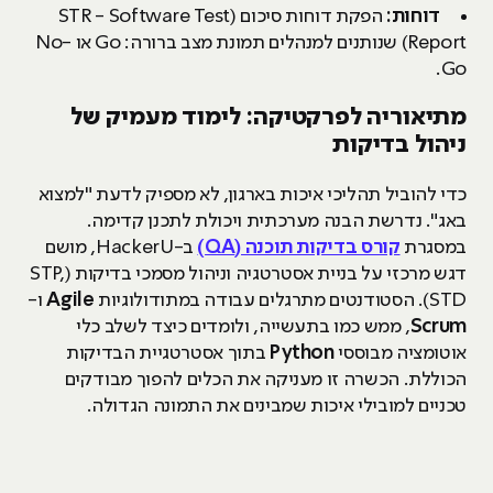
דוחות:
הפקת דוחות סיכום (STR - Software Test
Report) שנותנים למנהלים תמונת מצב ברורה: Go או No-
Go.
מתיאוריה לפרקטיקה: לימוד מעמיק של
ניהול בדיקות
כדי להוביל תהליכי איכות בארגון, לא מספיק לדעת "למצוא
באג". נדרשת הבנה מערכתית ויכולת לתכנן קדימה.
במסגרת
קורס בדיקות תוכנה (QA)
ב-HackerU, מושם
דגש מרכזי על בניית אסטרטגיה וניהול מסמכי בדיקות (STP,
STD). הסטודנטים מתרגלים עבודה במתודולוגיות
Agile
ו-
Scrum
, ממש כמו בתעשייה, ולומדים כיצד לשלב כלי
אוטומציה מבוססי
Python
בתוך אסטרטגיית הבדיקות
הכוללת. הכשרה זו מעניקה את הכלים להפוך מבודקים
טכניים למובילי איכות שמבינים את התמונה הגדולה.