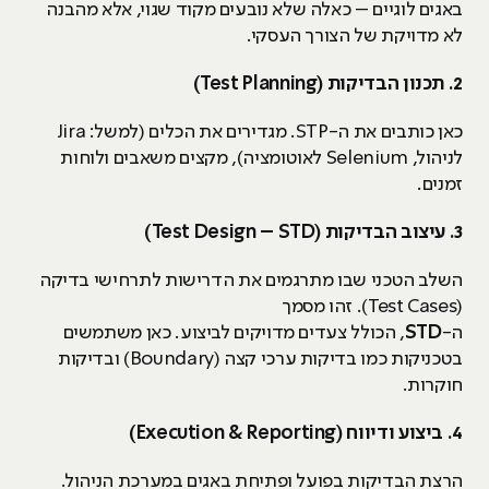
באגים לוגיים – כאלה שלא נובעים מקוד שגוי, אלא מהבנה
לא מדויקת של הצורך העסקי.
2. תכנון הבדיקות (Test Planning)
כאן כותבים את ה-STP. מגדירים את הכלים (למשל: Jira
לניהול, Selenium לאוטומציה), מקצים משאבים ולוחות
זמנים.
3
. עיצוב הבדיקות (
STD
–
Test Design
)
השלב הטכני שבו מתרגמים את הדרישות לתרחישי בדיקה
(Test Cases). זהו מסמך
ה-
STD
, הכולל צעדים מדויקים לביצוע. כאן משתמשים
בטכניקות כמו בדיקות ערכי קצה (Boundary) ובדיקות
חוקרות.
4. ביצוע ודיווח (Execution & Reporting)
הרצת הבדיקות בפועל ופתיחת באגים במערכת הניהול.