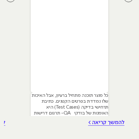
לחץ לשיקופית קודמת בסליידר מאמרים
לחץ ל
כל מוצר תוכנה מתחיל ברעיון, אבל האיכות
שלו נמדדת בפרטים הקטנים. כתיבת
תרחישי בדיקה (Test Cases) היא
האומנות של בודקי QA- תרגום דרישות
עסקיות מופשטות לסדרת פעולות טכניות
להמשך קריאה >
לה
מדויקות, שנועדו להכשיל את המערכת או
להוכיח שהיא יציבה. למה זה קריטי? ללא
תרחישים כתובים היטב, הבדיקות הן