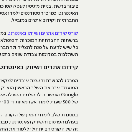
ציבור ברשת, בניית מוניטין לעסק קטן 
האינטרנט. כמו כן הסטודנטים ילמדו אסטר
החברתיות וקידום אתרים במובייל.
קורס קידום אתרים ושיווק באינטרנט
ברשתות החברתיות המוכרות והפופולאריו
כל שיש לדעת על מנת להצליח ולהתברג 
השתלבות במקומות עבודה שונים בתפקיד 
קידום אתרים ושיווק באינטרנט
המועמד עבר את השלב הראשון הוא יקבל
Google ואפשרות להשלמת השכלה 
של 500 שעות לימוד אקדמאיות ו- 100 שעות הכנת פרוייקט מעשי. (שלב המיון כולל 20 שעות לימוד אקדמאיות).
במסגרת שלב לימודי המיון של הקורס המ
בעולם הפרסום והשיווק האינטרנטי, מבוא
זה של הקורס הם יתחילו ללמוד את החל