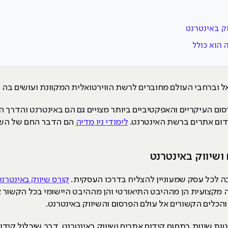
ק באינטרנט
 הוא כולל
אל וברחבי העולם מחוברים לרשת הווירטואלית המקוונת ועושים בה 
סום העיקריים והאפקטיביים ביותר מצויים גם הם באינטרנט והדרך 
קידום אתרים ברשת האינטרנט.
לימודי ניו מדיה
הם הדבר החם של השני
ושיווק באינטרנט
בה לכל עסק שמעוניין להצליח בדרכו העסקית.
קורס שיווק באינטרנט
ק הכשרה מקצועית הן מההיבט התיאורטי והן מההיבט היישומי בכל הקשור
והכלים הקשורים אל עולם הפרסום והשיווק באינטרנט.
ת שונות בתחום קידום אתרים ושיווק באינטרנט, דבר שיכלול קידום