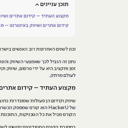
תוכן עניינים
מקצוע העתיד – קידום אתרים ושיוו
קידום אתרים ושיווק באינטרנט – מה
נכון לשנים האחרונות רוב האנשים בישר
נתון זה הוביל לכך שאמצעי השיווק והפר
זמן ותקציב היא על ידי פרסום, שיווק ו
לעולם מרתק.
מקצוע העתיד – קידום אתרים 
שיווק וקידום הן פעולות שמוגדרות כחו
של HackerU הוא קורס שמספ
הקורס מכיל את כל הטכניקות, התוכנות 
במסגרת הקורס הסטודנטים ייחשפו לשיטו