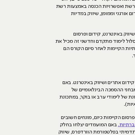
ת ברשת ואפשרויות הכנסה באמצעות רשת
ם אורגני וממומן, שיווק במדיות
ם אתרים ושיווק באינטרנט, קידום ופרסום
סלול לימוד מתקדם וחדשני זה מכיל את
יות הקיימות לאחר סיום הקורס הם
.
ים לשלב המיון של קורס קידום אתרים ושיווק באינטרנט. באם
בחני ההסמכה הבינלאומיים של
נת של לימודי ערב או בוקר, במתכונת
רסום הקיימות כיום, מונחים חשובים
ברתיות.
באם המועמדים יצלחו בחלק
תדמיתי בפלטפורמת הוורדפרס, שיווק