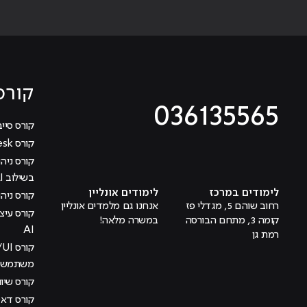
קורס
036135565
קורס סייב
קורס Help Desk
מוביל לעמוד טיקטוק
מוביל לעמוד פייסבוק
מוביל לעמוד לינקדאין
מוביל לעמוד אינסטגרם
מוביל לעמוד היוטיוב
בשילוב AI
לימודים במרכז
לימודים אונליין
קורס ניהול
רחוב שוהם 5, מגדלי פז
אנחנו גם מלמדים אונליין
קומה 3, מתחם הבורסה
במשרה מלאה!
AI
רמת גן
משתמש בש
קורס שיוו