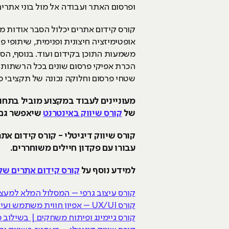
ופרסום האתר ועבודה אל מול בוני אתרים
קורס קידום אתרים יכלול הסבר אודות מה
משמעות התוכן בקידום ועוד. בנוסף, הס
שטחי פרסום וחלוקה נכונה של תקציבי פ
של
קורס שיווק באינטרנט
שיאפשר גם ל
קורס שיווק דיגיטלי - קורס קידום א
עבורו עם פקדון חיילים משוחררים.
למידע נוסף על
קורס קידום אתרים של ackerU
קורס עיצוב גרפי – המסלול המלא למעצ
קורס UX/UI – אפיון חווית משתמש ועיצוב לדיגיטל | בשילוב כלי AI
קורס גיימינג ופיתוח משחקים | בשילוב כלי