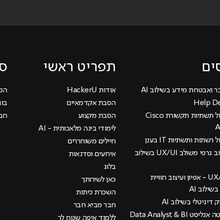
ים
תפריט ראשי
סי
ר ואבטחת מידע בשילוב AI
אודות HackerU
הכוכ
הסבת אקדמאיים
בוג
קורס ניהול תשתיות תקשורת Cisco
הסבת מקצוע
חבר
לימודי בינה מלאכותית - AI
 רשתות ותשתיות IT בענן
חיילים משוחררים
קורס עיצוב גרפי משולב UX/UI בשילוב
אירועים וסדנאות
בלוג
קורס UX/UI - אפיון ועיצוב חוויית
כאן לשירותך
ילוב AI
השכרת כיתות
ק דיגיטלי בשילוב AI
חבר מביא חבר
קורס דאטה אנליסט Data Analyst & BI
ללמוד איפה שנוח לך