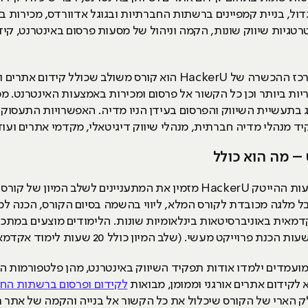
כגדול, בניית קמפיינים ברשתות החברתיות ובגוגל אדוורדס, מכירו
טגיות שיווק שונות, הקמה וניהול של מסעות פרסום באינטרנט, קידו
במרכז ההכשרה של HackerU הוא קורס משולב שכולל קידו
ת ביותר וכן כל הקשור אל פרסום ומכירות באמצעות האינטרנט. מ
בתעשיית השיווק והפרסום בעידן הניו מדיה. האפשרויות התעסוקת
מנהלי מדיה חברתית, מנהלי שיווק דיגיטאלי, מקדמי אתרים ועוד
 – מה הוא כולל
המרכז להכשרת והשמת עובדים למקצועות ההייטק HackerU מזמין את המתעניינ
 מלגה מכובדת לקורס המלא, ליווי בהשמה בסיום הקורס, הכנה למ
אקדמאית באוניברסיטאות בינלאומיות שונות. הלימודים מוצעים במתכו
ועמדים ילמדו אודות תפקיד השיווק באינטרנט, מהן פלטפורמות הפ
 לקידום אתרים אורגני וממומן, מבואות
לקידום ופרסום ברשתות הח
ק הארי של הקורס שיכלול את כל הקשור אל בנייה והקמה של אתר 