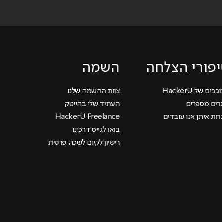
פורי הצלחה
השמה
בים של HackerU
צוות ההשמה שלנו
רים מספרים
העתיד שלי בהייטק
ות איתן אנו עובדים
HackerU Freelance
בואו לגייס דרכינו
רישיון לקיום לשכה פרטית