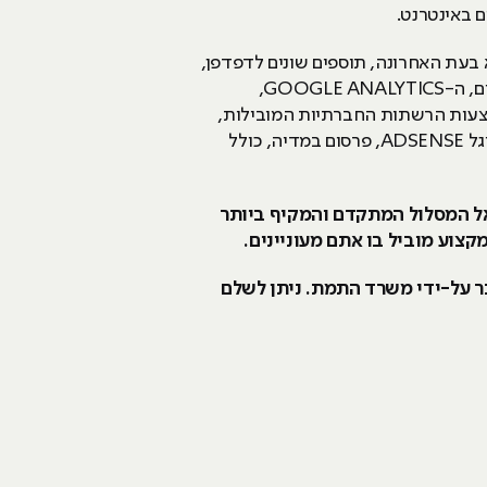
ם באינטרנט.
א בעת האחרונה, תוספים שונים לדפדפן,
אופטימיזציה חיצונית ופנימית, שיתופי פעולה, שימוש באחד הכלים החיוניים ביותר לקידום אתרי אינטרנט כיום, ה-GOOGLE ANALYTICS,
אמצעות הרשתות החברתיות המובילות,
הכרת אפיקי פרסום שונים בכל הרשתות החברתיות, תוכניות שותפים (AFFILIATE), מערכות ניטור ברשת, גוגל ADSENSE, פרסום במדיה, כולל
אינטרנט? HackerU מזמינים אתכם להצטרף אל המסלול המתקדם והמקיף ביותר
צוע מוביל בו אתם מעוניינים.
כר על-ידי משרד התמת. ניתן לשלם