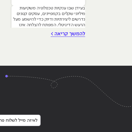
בעידן שבו ענקיות טכנולוגיה משקיעות
מיליוני שקלים בקמפיינים, עסקים קטנים
נדרשים ליצירתיות ודיוק כדי להישמע מעל
הרעש הדיגיטלי. המפתח להצלחה אינו
טמון בגודל התקציב, אלא ביכולת לשלב
להמשך קריאה >
עקרונות של שיווק דיגיטלי לעסקים קטנים
– שילוב חכם של טכנולוגיה, דאטה וכלי AI
גנרטיביים שחוסכים זמן ומשאבים יקרים.
מאמר זה מיועד לבעלי עסקים ומשווקים
בתחילת דרכם המעוניינים
Continue reading
"קידום אתרים ושיווק באינטר
לאיזה מייל לשלוח פרט