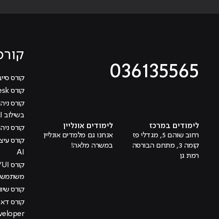
קורס
036135565
קורס סייב
קורס Help Desk
מוביל לעמוד טיקטוק
מוביל לעמוד פייסבוק
מוביל לעמוד לינקדאין
מוביל לעמוד אינסטגרם
מוביל לעמוד היוטיוב
בשילוב AI
לימודים במרכז
לימודים אונליין
קורס ניהול
רחוב שוהם 5, מגדלי פז
אנחנו גם מלמדים אונליין
קומה 3, מתחם הבורסה
במשרה מלאה!
AI
רמת גן
משתמש בש
קורס שיוו
veloper