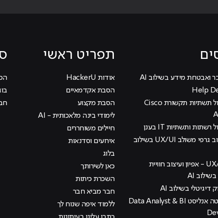
ים
תפריט ראשי
סי
ר ואבטחת מידע בשילוב AI
אודות HackerU
הכוכ
הסבת אקדמאיים
בוג
קורס ניהול תשתיות תקשורת Cisco
הסבת מקצוע
חבר
לימודי בינה מלאכותית - AI
 רשתות ותשתיות IT בענן
חיילים משוחררים
קורס עיצוב גרפי משולב UX/UI בשילוב
אירועים וסדנאות
בלוג
קורס UX/UI - אפיון ועיצוב חוויית
כאן לשירותך
ילוב AI
השכרת כיתות
ק דיגיטלי בשילוב AI
חבר מביא חבר
קורס דאטה אנליסט Data Analyst & BI
ללמוד איפה שנוח לך
De
כתבו עלינו בעיתונות