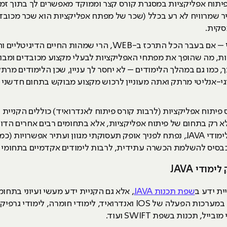
פיתוח אפליקציות במסגרת קורס קצר וממוקד מאפשרים לך בתוך זמן
יר שמרוויח לא רע בכלל (שכר של מפתח אפליקציות הוא שכר מכובד
סקית.
– אם בעבר הכל התרכז ב-WEB, הרי שמהות החיים 
ת, מה שהופך את מפתחי האפליקציות לבעלי מקצוע מכובדים ומבוקש
, כמו גם במהלך הלימודים – לא יחסר לך עניין, שכן הלימודים מר
וגי-אנליטי מרתק ואתה מעוניין לרכוש מקצוע מבוקש בתחום חדשני 
לא רק בתחום של פיתוח אפליקציות, אלא בתחומים רבים אחרים הד
ש כבסיס להשלמת הכשרה עתידית, לרבות לימודים אקדמיים בתחומי
ודי JAVA
ית ידע ב
שפת תכנות JAVA
, אלא גם הקניית ידע מעשי ועיוני בתחומ
ביניהם ניתן למנות לימודי WEB, שליטה במערכות הפעלה של IOS ואנדרואיד,
, תכנות בשפת SWIFT ועוד.