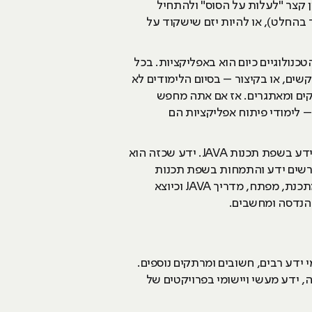
 קצר "לעלות על הסוס" ולהתחיל
 בהחלט), או להיות יזם שישקוד על
הדיגיטליים והטכנולוגיים כיום הוא באפליקציות. בכל
ים, או בקיצור – בסיום הלימודים לא
תקים ומאתגרים. אז אם אתה מחפש
– לימודי פיתוח אפליקציות הם
– קורס פיתוח אפליקציות (לרבות קורס פיתוח לאנדרואיד) כוללים הקניית ידע בשפת תכנות JAVA. ידע שכזה הוא
ורשים ידע והתמחות בשפת תכנות
JAVA. כשלימודי ההכשרה שלך כוללים לימודי JAVA, נפתח לפניך אופק תעסוקתי מגוון ועתיר אפשרויות (כמתכנת, מפתח, מדריך JAVA וכיוצא
 הנדסה ומחשבים.
י ידע רבים, חשובים ומרתקים נוספים.
 לימודי חומרה, לימודי גרפיקה, ידע מעשי ויישומי בפרויקטים של