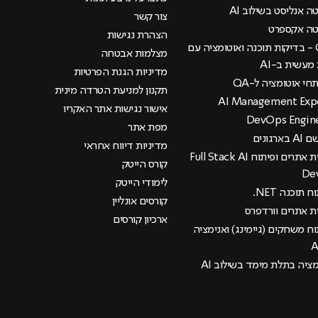
 אנליסט בשילוב AI
צור קשר
טה אקספרט
הצהרת נגישות
קורס QA - בדיקות תוכנה ואוטומציה עם
מצלמות אבטחה
עשית ב-AI
מדיניות הגנת הפרטיות
י אוטומציה ל-QA
תקנון למניעת הטרדה מינית
אישור נגישות אתר האקריו
מפת אתר
רגונים
מדיניות דיווח אחראי
קורס בניית אתרים ופיתוח Full Stack AI
קורס הייטק
De
לימודי הייטק
 תוכנה NET.
קורסים אונליין
ית אתרים וורדפרס
ארכיון קורסים
וח משחקים (גיימינג) ואנימציה
מציה בתלת מימד בשילוב AI