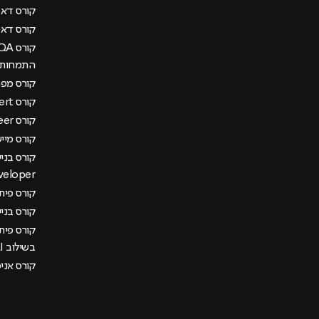
קורס דאטה
קורס דא
התמחות מ
קורס מפתח
קורס AI Management Expert
קורס DevOps Engineer
קורס מיישם AI בא
veloper
קורס פיתוח
קורס בני
קורס פית
בשילוב AI
קורס אני