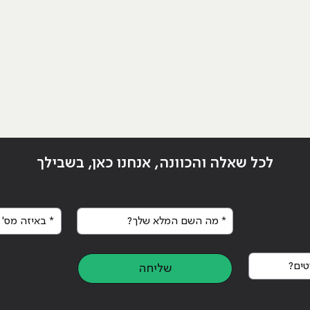
לכל שאלה והכוונה, אנחנו כאן, בשבילך
* מה השם המלא שלך?
* באיזה מס' א
ח אפליקציות ומדוע כדאי לך ללמוד את זה?"
ים?
שליחה