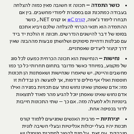
כושר התמדה –
תכונה זו חשובה מאין כמוה להצלחה
בעבודה כמתכנת וגם במסגרת לימודי מחשבים. בין אם
תבחרו לימוד ג'אווה,
קורס C#
או קורס NET., כושר
ההתמדה הוא תנאי הכרחי להצלחה שלכם ויביא אתכם
בסופו של דבר להישגים הנדרשים. תכונה זו הולכת יד ביד
עם סבלנות ודחיית סיפוקים ושלושתן נובעות מההבנה שאין
דרך קיצור ליעדים שאפתניים.
נחישות –
הנחישות הוא תכונה הכרחית כמעט לכל סוג
של מקצוע, במיוחד כאשר מדובר בתחום תחרותי כל כך כמו
מחשבים והייטק. יש שיאמרו שנחישות ושאפתנות הן תכונות
חופפות ואולי אף מילים נרדפות, אך למעשה הן נבדלות זו
מזו: אדם שאפתן שאינו נחוש נותר עם תכניות במגירה ואילו
אדם נחוש שאינו שאפתן יוכל להגיע מהר מאוד לתוצאות
בינוניות ולא למעלה מזה. אם כך – שתי התכונות חייבות
לדור בכפיפה אחת.
יצירתיות –
מרבית האנשים שמגיעים ללמוד קורס
תכנות יהיו בעלי יכולות אנליטיות ובעלי חשיבה לוגית
מובהקת. עם זאת, על מנת להפוך למתכנת פנומנלי יש