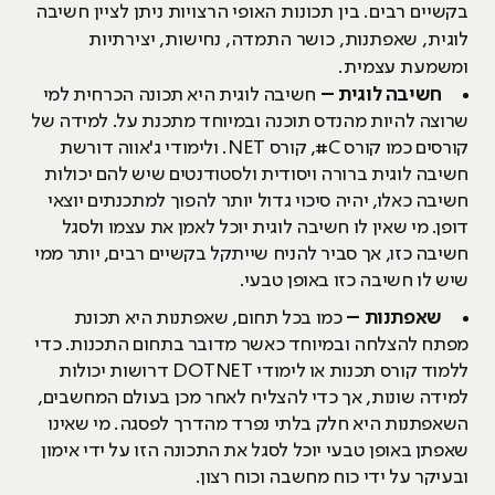
בקשיים רבים. בין תכונות האופי הרצויות ניתן לציין חשיבה
לוגית, שאפתנות, כושר התמדה, נחישות, יצירתיות
ומשמעת עצמית.
חשיבה לוגית –
חשיבה לוגית היא תכונה הכרחית למי
שרוצה להיות מהנדס תוכנה ובמיוחד מתכנת על. למידה של
קורסים כמו קורס C#, קורס NET. ולימודי ג'אווה דורשת
חשיבה לוגית ברורה ויסודית ולסטודנטים שיש להם יכולות
חשיבה כאלו, יהיה סיכוי גדול יותר להפוך למתכנתים יוצאי
דופן. מי שאין לו חשיבה לוגית יוכל לאמן את עצמו ולסגל
חשיבה כזו, אך סביר להניח שייתקל בקשיים רבים, יותר ממי
שיש לו חשיבה כזו באופן טבעי.
שאפתנות –
כמו בכל תחום, שאפתנות היא תכונת
מפתח להצלחה ובמיוחד כאשר מדובר בתחום התכנות. כדי
ללמוד קורס תכנות או לימודי DOTNET דרושות יכולות
למידה שונות, אך כדי להצליח לאחר מכן בעולם המחשבים,
השאפתנות היא חלק בלתי נפרד מהדרך לפסגה. מי שאינו
שאפתן באופן טבעי יוכל לסגל את התכונה הזו על ידי אימון
ובעיקר על ידי כוח מחשבה וכוח רצון.