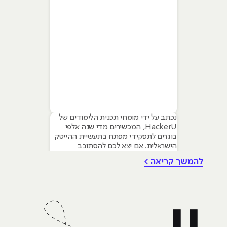
נכתב על ידי מומחי תכנית הלימודים של
HackerU, המכשירים מדי שנה אלפי
בוגרים לתפקידי מפתח בתעשיית ההייטק
הישראלית. אם יצא לכם להסתובב
במסדרונות ההייטק, לשמוע פודקאסטים
להמשך קריאה >
טכנולוגיים או אפילו סתם לקרוא חדשות,
סביר להניח שנתקלתם בשם פייתון
(Python). השם הזה הפך כמעט למילה
נרדפת לחדשנות, והוא מופיע בכל שיחה
על התחומים החמים ביותר של ימינו: