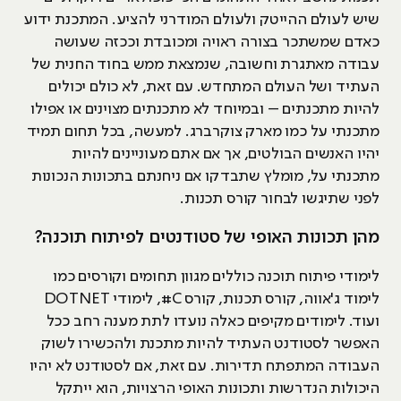
שיש לעולם ההייטק ולעולם המודרני להציע. המתכנת ידוע
כאדם שמשתכר בצורה ראויה ומכובדת וככזה שעושה
עבודה מאתגרת וחשובה, שנמצאת ממש בחוד החנית של
העתיד ושל העולם המתחדש. עם זאת, לא כולם יכולים
להיות מתכנתים – ובמיוחד לא מתכנתים מצוינים או אפילו
מתכנתי על כמו מארק צוקרברג. למעשה, בכל תחום תמיד
יהיו האנשים הבולטים, אך אם אתם מעוניינים להיות
מתכנתי על, מומלץ שתבדקו אם ניחנתם בתכונות הנכונות
לפני שתיגשו לבחור קורס תכנות.
מהן תכונות האופי של סטודנטים לפיתוח תוכנה?
לימודי פיתוח תוכנה כוללים מגוון תחומים וקורסים כמו
לימוד ג'אווה, קורס תכנות, קורס C#, לימודי DOTNET
ועוד. לימודים מקיפים כאלה נועדו לתת מענה רחב ככל
האפשר לסטודנט העתיד להיות מתכנת ולהכשירו לשוק
העבודה המתפתח תדירות. עם זאת, אם לסטודנט לא יהיו
היכולות הנדרשות ותכונות האופי הרצויות, הוא ייתקל