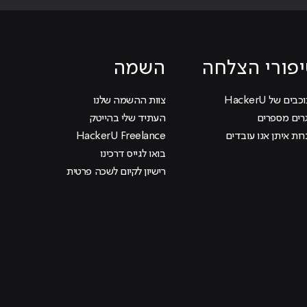
פורי הצלחה
השמה
בים של HackerU
צוות ההשמה שלנו
רים מספרים
העתיד שלי בהייטק
ות איתן אנו עובדים
HackerU Freelance
בואו לגייס דרכינו
רישיון לקיום לשכה פרטית