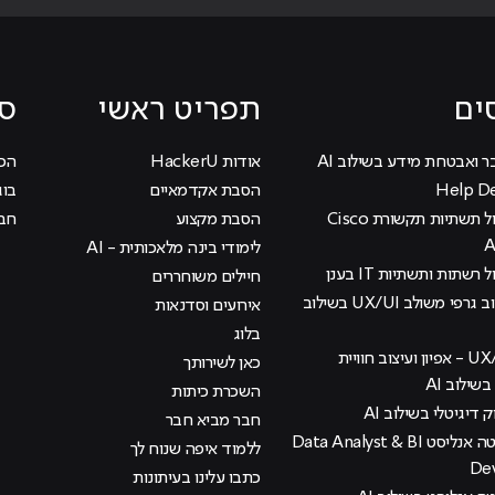
ים
תפריט ראשי
סי
ר ואבטחת מידע בשילוב AI
אודות HackerU
הכוכ
הסבת אקדמאיים
בוג
קורס ניהול תשתיות תקשורת Cisco
הסבת מקצוע
חבר
לימודי בינה מלאכותית - AI
 רשתות ותשתיות IT בענן
חיילים משוחררים
קורס עיצוב גרפי משולב UX/UI בשילוב
אירועים וסדנאות
בלוג
קורס UX/UI - אפיון ועיצוב חוויית
כאן לשירותך
ילוב AI
השכרת כיתות
ק דיגיטלי בשילוב AI
חבר מביא חבר
קורס דאטה אנליסט Data Analyst & BI
ללמוד איפה שנוח לך
De
כתבו עלינו בעיתונות