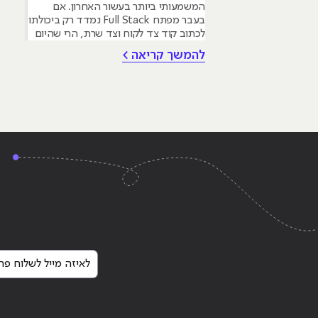
המשמעותי ביותר בעשור האחרון. אם
בעבר מפתח Full Stack נמדד רק ביכולתו
לכתוב קוד צד לקוח וצד שרת, הרי שהיום
הדרישה בשוק היא למפתחים היברידיים
להמשך קריאה >
המשתמשים בבינה מלאכותית כדי להאיץ
תהליכים ולבנות מערכות חכמות יותר.
מאמר זה מיועד למתעניינים בלימודי
פיתוח תוכנה המבקשים להבין כיצד הכלים
החדשים משפיעים על
Continue reading
"מה זה בעצם Full Stack ולמה כל מפתח ווב רוצה להיות כזה?"
לאיזה מייל לשלוח פרט