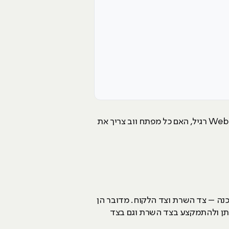
בשנים האחרונות הולכת וגוברת הדרישה בחברות הייטק למפתחי Full Stack. מה זה שונה מ- Web Developer רגיל, האם כל מפתח ווב צריך את
צדדים של התוכנה – צד השרת וצד הלקוח. מדובר הן
יתן ולהתמקצע בצד השרת וגם בצד