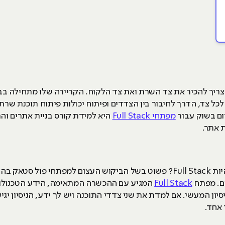
מפתח המתחיל בעולם ה- Full Stack צריך להכיר את צד השרת ואת צד הלקוח. הקריירה של
כל צד, הדרך לחיבור בין הצדדים ופיתוח יכולות פיתוח תוכנת שר
ום בשוק עבור
מפתחי Full Stack
היא למידת קורס בניית אתרים ו
מדוע בכלל שאיש פיתוח Web ישאף להיות Full Stack? פשוט בשל הביקוש העצום ל
ום. מפתח
Full Stack
המגיע עם ההכשרה המתאימה, הידע הטכנולוגי
יון המעשי. אם למדת את שני צדדי התוכנה ויש לך ידע, הניסיון יגיע
 אחד.