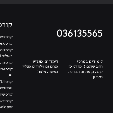
קורס
036135565
קורס סייב
קורס Help Desk
מוביל לעמוד טיקטוק
מוביל לעמוד פייסבוק
מוביל לעמוד לינקדאין
מוביל לעמוד אינסטגרם
מוביל לעמוד היוטיוב
בשילוב AI
לימודים במרכז
לימודים אונליין
קורס ניהול
רחוב שוהם 5, מגדלי פז
אנחנו גם מלמדים אונליין
קומה 3, מתחם הבורסה
במשרה מלאה!
AI
רמת גן
משתמש בש
קורס שיוו
veloper