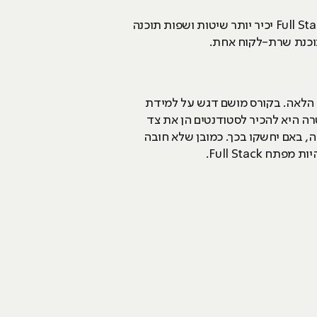
פלטפורמות הפיתוח רבות ומגוונות, כוללות דפי אינטרנט, אפליקציות, סמארטפונים ועוד. ככל שמפתח ה- Full Stack יכיר יותר שיטות ושפות תוכנה
וכנת שרת-לקוח אחת.
המכשירים להיות מפתח Full Stack, זהו מודול בתוך קורס רחב של בניית אתרים או NET. וכן הלאה. בקורס מושם דגש על למידת
ים, כאשר המטרה היא להכיר לסטודנטים הן את צד
, באם יחשקו בכך. כמובן שלא חובה
Full Stac.