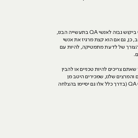
כמעט וכל ארגון היום צריך בודק תוכנה QA שיהיה אחראי על בדיקתם של המוצרים הדיגיטלים. אבל זה שיש ביקוש גבוה לאנשי QA בתעשייה הבנו,
תפקיד מאוד חשוב, כן, גם אם הוא קצת מרגיז את אנשי
 הצורך של לדעת מתמטיקה, להיות עם
.
שאתם צריכים להיות טכניים או להבין
והמרצים שלנו, שמכירים היטב מן
הסתם את הפרסונות הקיימות בתעשייה, הם אמרו לנו מהן תכונות האופי הדרושות לכל מי שרוצה להיות איש QA (בדרך כלל אלו גם יסיימו בהצלחה