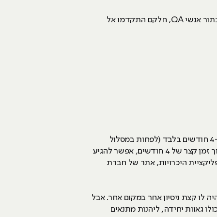
אגב, במידה ולא ידעתם, מרבית מהמתכנתים והאנשים הכשרוניים ביותר בעולם ההייטק, התחילו את דרכם בתור אנשי QA, חלקם התקדמו אל
אני חושב שהיתרון הגדול ביותר בתחום ה-QA, היא הכניסה היחסית מהירה אליו, כיוון שהקורס שלנו אורך כ-4 חודשים בלבד (לפחות במסלול
בוקר), ואם מדובר על מסלול ערב, אז 9 חודשים (למי שרוצה לשלב עבודה בנוסף לקורס). תחשבו על כך, בתוך זמן קצר של 4 חודשים, אפשר להגיע
ליקציית היכרויות, אתר של חברת
ובן תלוי בעובד ואם היה לו קצת ניסיון אחר במקום אחר. אבל
 שכולו גאוות יחידה, ליהנות מתנאים