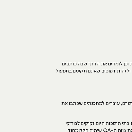
 וכן לומדים את הדרך שבה כותבים
 ולזהות דפוסים שאינם תקינים בתפעול
בתורם, עוברים למתכנתים שכתבו את
תי התוכנה היום זקוקים לבודקי
תוכנה נוספים על מנת לוודא את איכות המוצר המוגמר שהן מתכנתות. לימודי בדיקות תוכנה מכשירים היום את צוות ה-QA שיהיה חלק מחוד