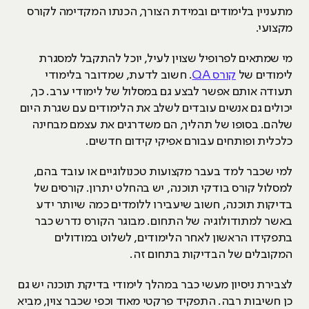
מתעניין בלימודים ובמידת הצורך, הכנתו המקדימה לקורס
מקצועי.
מי שמתאים לפרופיל שצוין לעיל, יוכל להתקבל למסגרת
לימודים של
קורס QA
. חשוב לדעת, שמדובר בלימודי
תעודה אותם אפשר לבצע גם במסלול של לימודי ערב. כך,
יכולים גם אנשים עובדים לשלב את הלימודים עם שגרת היום
שלהם. בסופו של תהליך, הם משדרגים את עצמם מבחינה
כלכלית ופותחים עבורם אפיקי קידום חדשים.
למי שכבר למד בעבר מקצועות טכנולוגיים או עובד בהם,
למסלול קורס בודקי תוכנה, יש בהחלט יתרון. קורסים של
בדיקות תוכנה, חשוב שיעבירו ללומדים כמה שיותר ידע
באשר למתודולוגיה של התחום. מבוגר הקורס נדרש כבר
בתפקידו הראשון לאחר הלימודים, לשלוט במודולים
המקובלים של הבדיקות בתחום זה.
לצבירת ניסיון מעשי כבר במהלך לימודי בדיקת תוכנה יש גם
כן חשיבות רבה. התפקיד פרקטי מאוד וכפי שכבר צוין, מביא