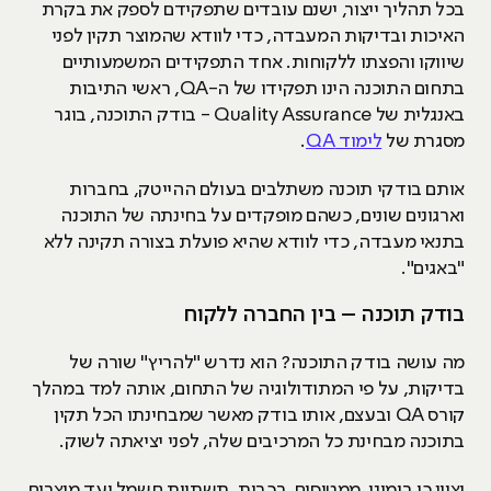
בכל תהליך ייצור, ישנם עובדים שתפקידם לספק את בקרת
האיכות ובדיקות המעבדה, כדי לוודא שהמוצר תקין לפני
שיווקו והפצתו ללקוחות. אחד התפקידים המשמעותיים
בתחום התוכנה הינו תפקידו של ה-QA, ראשי התיבות
באנגלית של Quality Assurance - בודק התוכנה, בוגר
מסגרת של
לימוד QA
.
אותם בודקי תוכנה משתלבים בעולם ההייטק, בחברות
וארגונים שונים, כשהם מופקדים על בחינתה של התוכנה
בתנאי מעבדה, כדי לוודא שהיא פועלת בצורה תקינה ללא
"באגים".
בודק תוכנה – בין החברה ללקוח
מה עושה בודק התוכנה? הוא נדרש "להריץ" שורה של
בדיקות, על פי המתודולוגיה של התחום, אותה למד במהלך
קורס QA ובעצם, אותו בודק מאשר שמבחינתו הכל תקין
בתוכנה מבחינת כל המרכיבים שלה, לפני יציאתה לשוק.
יצוין כי בימינו, ממטוסים, רכבות, תשתיות חשמל ועד מוצרים