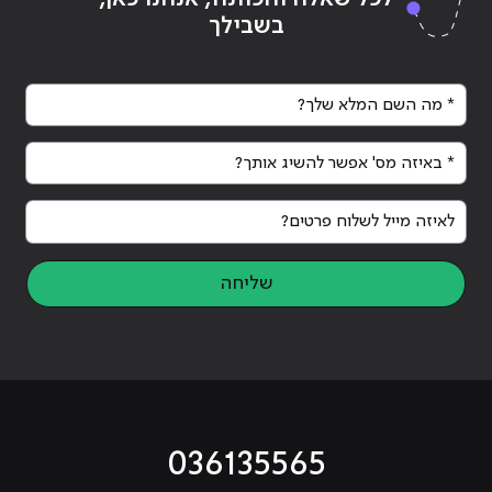
A?"
QA?"
בשבילך
* מה השם המלא שלך?
* באיזה מס' אפשר להשיג אותך?
לאיזה מייל לשלוח פרטים?
שליחה
036135565