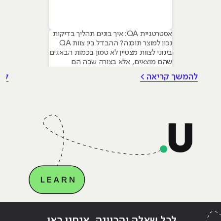
אסטרטגיית QA: איך בונים תהליך בדיקות
נכון למוצר תוכנה? ההבדל בין צוות QA
בינוני לצוות מצטיין לא טמון בכמות הבאגים
שהם מוצאים, אלא בצורה שבה הם
מנהלים את התהליך. אסטרטגיית בדיקות
להמשך קריאה >
לה
(QA Strategy) היא המצפן שמכוון את
הפרויקט: היא מגדירה לא רק מה בודקים,
אלא איך, מתי, ובעיקר – למה. אסטרטגיית
QA טובה מחברת בין
Continue reading
"מה כדאי לדעת לפני שמתחילים קורס
ing
לכל שאלה והכוונה, אנחנו כאן,