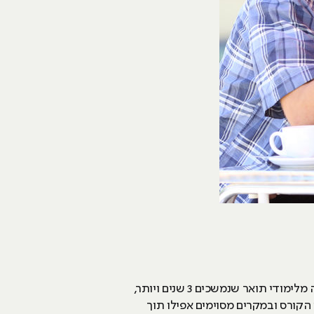
בהמשך למגוון שדיברנו עליו קודם, לימודי היי טק מציעים הכשרה מקצועית בתקופה קצרה ופרקטית. בשונה מלימודי תואר שנמשכים 3 שנים ויותר,
קורס ובמקרים מסוימים אפילו תוך