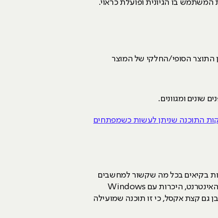
 המשתמש בו הגיונית ופועלת כראוי.
 התוצר הסופי/החלקי של המוצר
יקות התוכנה שניתן לעשות כשמפתחים
ני כאן, אם אתם רוצים להיות אנשי QA איכותיים, עליכם להיות בקיאים בכל מה שקשור למחשבים
ותקשוב. זה כולל להכיר את החומרה שלו, לדעת את ההיסטוריה וכיצד פועלים השירותים של גוגל, המיילים והאינטרנט, היכרות עם Windows
חים אותן וכמובן גם קצת אקסל, כי זו תוכנה שמועילה