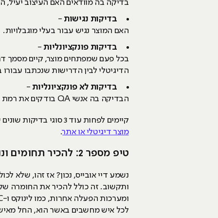
בדיקה בה מוודאים האם העיצוב יעיל, ה
בדיקות נגישות
-
האם המוצר נגיש עבור בעלי מוגבלויות.
בדיקות פונקציונליות
-
בכל פעם שמפתחים מוצר, קיים מסמך דר
הדיגיטלי לבין הדרישות שנכתבו עבורו
בדיקות לא פונקציונליות
-
הבדיקה בה אנשי QA בודקים את רמת הביצועים של התוכנה או המוצר הדיגיטל תחת עומס או בכל מיני אופנים שונים ומגוונים.
קיימים לפחות עוד 3 סוגי בדיקות שונים שלא הכנסתי לכאן, אבל אם כבר הסתקרנתם, כ
מוצר דיגיטלי או אתר
.
טיפ מספר 2: להכיר תחומים ונושאים שונים מעולמות המחשב
לכל איש מחשבים באשר הוא, החל מאיש PPC, מתכנת ועד לאיש QA בעל ניסיון עשי