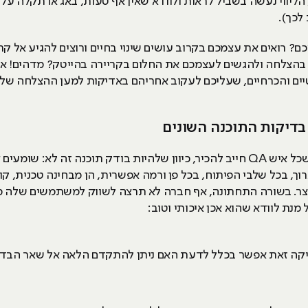
 הליווי נעשה בשביל לראות ולוודא שאין אף טעות, באג או תקלה ע
לכך).
 רואים את עצמכם בקרוב עושים שינוי בחיים ורוצים להגיע אל ק
הצלחה ולהגשים לעצמכם את החלום בקריירה בהייטק? מדהים! אב
אני אתן לכם 3 טיפים קריטיים והכרחיים, שעליכם לעקוב אחריהם באדיקות למען ההצל
קיימים בערך כ-8 סוגי בדיקות עיקריים שכל איש QA חייב להכיר, כיוון שלהיות בודק תו
ך, בכל שלבי הפיתוח, בכל פן ורמה אפשרית, הן מבחינה טכנית, קו
. בשורה התחתונה, אף חברה לא תרצה לשווק למשתמשים שלה מוצר 
נת לוודא שהוא אכן איכותי וטוב:
יקה זאת אפשר בכלל לדעת האם ניתן להתקדם הלאה אל שאר הבדיק