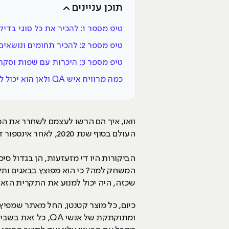
תוכן עניינים
טיפ מספר 1: להכיר את כל סוגי בדיקות התוכנה השונים
טיפ מספר 2: להכיר תחומים ונושאים שונים מעולמות המחשב
טיפ מספר 3: היכרות עם שפות וסקריפטים
כמה מרוויח איש QA ולאן הוא יכול להתקדם בקריירה שלו?
העולם בסוף שנת 2020, לאחר אינספור דחיות ושינויים בתאריך היציאה, המשחק של חברת CD Projekt יצא אל אוויר העולם, ואיך נאמר?
הביקורות היו די מזעזעות, הן בגדול ס
שכזה, היה יכול למנוע את התקרית הזאת
כיום, כל מוצר קטנטן, החל מאתר שמפיץ
ומתוקתקת של אנש