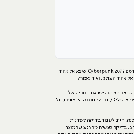
וואו, איך הם הרשו לעצמם לשחרר את המשחק הזה ככה? אלו בדיוק הביקורות שהיו על משחק הוידאו המפורסם Cyberpunk 2077 שיצא אל אוויר
הנראה לא תרגישו את החוויה של
המשחק למה? כי הוא מפוצץ בבאגים ותקלות, וזה מוריד את כל ההנאה ממנו. לכאן בדיוק נכנס תפקידם של אנשי ה-QA, בודקי תוכנה, או צוות גדול
נה, חייב לעבור בדיקה קפדנית
קהל הרחב. בדיקה נעשית מהרגע שהמוצר