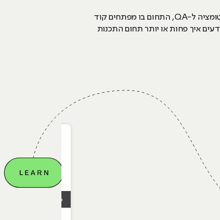
נמשיך! איש QA יכול להתפתח אל שני מדורים חדשים בקריירה שלו, הראשון הוא כמובן להגיע אל עולם האוטומציה ל-QA, התחום בו מפתחים קוד
עשות באופן אוטומטי, והמדור השני הוא תכנות ופיתוח, כיוון שהרבה אנשי QA כבר יודעים איך פחות או יותר תחום התכנות
27.04.2026