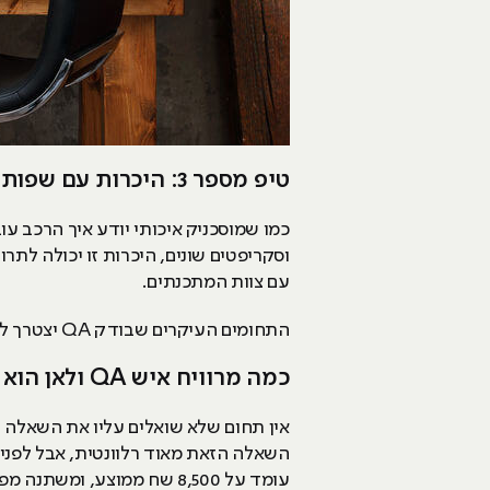
טיפ מספר 3: היכרות עם שפות וסקריפטים
וסקריפטים שונים, היכרות זו יכולה לתר
עם צוות המתכנתים.
התחומים העיקרים שבודק QA יצטרך להכיר הם: HTML, CSS וכמובן JavaScript.
כמה מרוויח איש QA ולאן הוא יכול להתקדם בקריירה שלו?
עומד על 8,500 שח ממוצע, ומשתנה מפעם לפעם, תלוי בארגון ובמקום בו הוא עובד, לעיתים הוא גבוה יותר ולעיתים הוא נמוך יותר.