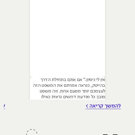
אין לי ניסיון." אם אתם בתחילת הדרך
בהייטק, כנראה אמרתם את המשפט הזה
לעצמכם יותר מפעם אחת. וזה משפט
מובן: כל מודעת דרושים נראית כאילו
נכתבה עבור מישהו שכבר עבד בצוות,
להמשך קריאה >
לה
כבר נגע במוצר אמיתי, כבר צבר ביטחון.
אבל הנה האמת שרוב הג׳וניורים לא
מכירים: ניסיון הוא לא הדבר היחיד
שמעסיקים מחפשים, ובמקרים רבים הוא