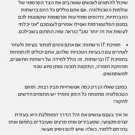
שיכול להתאים לאנשים שאוהבים את הצד הפרסומי של
עולמות הטכנולוגיה. אם אתם גוללים כל היום ברשתות
החברתיות, נדהמים ממודעות ופרסומות שקופצות לכם
במגוון הפלטפורמות ואפילו אומרים לעצמכם "אני יכלתי
לעשות את זה יותר טוב" כנראה שזה התחום בשבילכם.
תמיכת IT ורשתות: אם אתם נהנים לפתור בעיות ולעזור
לאחרים עם הבעיות הטכניות שלהם, אתם יכולים להתמחות
בתמיכת IT וברשתות. זה כולל למידה על רשתות מחשבים,
תחזוקת חומרה, התקנות תוכנה ומתן סיוע טכני
למשתמשים.
כמובן שאלו הן רק כמה אפשרויות מבין רבות. תחום
הטכנולוגיה מתפתח כל הזמן ותמיד יש תחומים חדשים
לחקור!
אז איך בעצם עושים את זה? הדרך המומלצת היא בעזרת
קורס מקצועי, שמעבירים אותו מרצים שעובדים בתחום אותו
בחרתם ללמוד, כאלה שיש להם ניסיון מעשי.