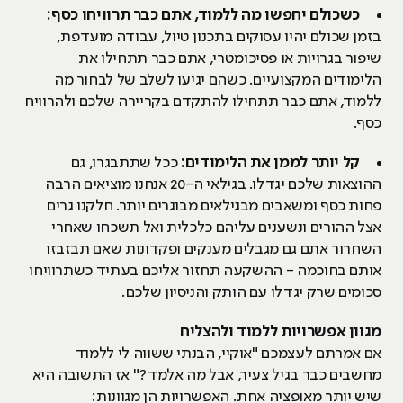
כשכולם יחפשו מה ללמוד, אתם כבר תרוויחו כסף:
בזמן שכולם יהיו עסוקים בתכנון טיול, עבודה מועדפת,
שיפור בגרויות או פסיכומטרי, אתם כבר תתחילו את
הלימודים המקצועיים. כשהם יגיעו לשלב של לבחור מה
ללמוד, אתם כבר תתחילו להתקדם בקריירה שלכם ולהרוויח
כסף.
קל יותר לממן את הלימודים:
ככל שתתבגרו, גם
ההוצאות שלכם יגדלו. בגילאי ה-20 אנחנו מוציאים הרבה
פחות כסף ומשאבים מבגילאים מבוגרים יותר. חלקנו גרים
אצל ההורים ונשענים עליהם כלכלית ואל תשכחו שאחרי
השחרור אתם גם מגבלים מענקים ופקדונות שאם תבזבזו
אותם בחוכמה - ההשקעה תחזור אליכם בעתיד כשתרוויחו
סכומים שרק יגדלו עם הותק והניסיון שלכם.
מגוון אפשרויות ללמוד ולהצליח
אם אמרתם לעצמכם "אוקיי, הבנתי ששווה לי ללמוד
מחשבים כבר בגיל צעיר, אבל מה אלמד?" אז התשובה היא
שיש יותר מאופציה אחת. האפשרויות הן מגוונות: