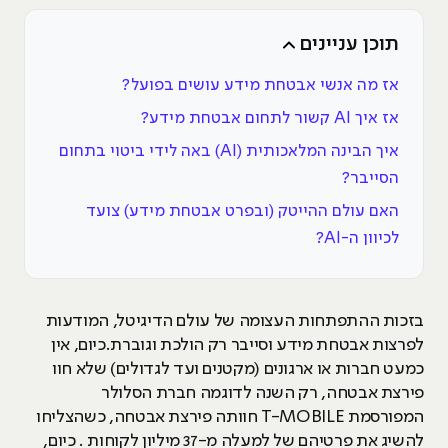
תוכן עניינים
אז מה אנשי אבטחת מידע עושים בפועל?
אז איך AI קשור לתחום אבטחת מידע?
איך הבינה המלאכותית (AI) באה לידי ביטוי בתחום
הסייבר?
האם עולם ההייטק (ובפרט אבטחת מידע) צועד
לכיוון ה-AI?
בזכות ההתפתחות העצומה של עולם הדיגיטל, המודעות
לפרצות אבטחת מידע וסייבר רק הולכת וגוברת.כיום, אין
כמעט חברות או ארגונים (מקטנים ועד לגדולים) שלא חוו
פירצת אבטחה, רק השנה לדוגמה חברת הסלולר
המפורסמת T-MOBILE חוותה פירצת אבטחה, כשהצליחו
להשיג את פרטיהם של למעלה מ-37 מיליון לקוחות . כיום,