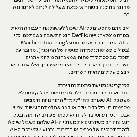
מדובר בתוכנה בטוחה או כזאת שעלולה לגרום לארגון נזק
רב.
ואם אתם מחפשים כלי AI שיכול לעשות את העבודה הזאת
בצורה מופלאה: DefPloreX הוא התשובה בשבילכם. כלי
ה-AI המתוחכם הזה מבוסס על Machine Learning
(במילים פשוטות: למידה מניסיון של התוכנה). מדובר על
תוכנה מבוססת קוד פתוח שמאבחנת מיליוני אתרים
חשודים. ובכך היא יכולה להזהיר מראש דרך אילו אתרים או
קבצים עלולים להיות חשודים.
הכי קריטי: מניעת פרצות וחדירות
ייתכן ואתם כבר מכירים כלי AI מסוימים, אבל קיימים לא
מעט כלי AI שאותם ניתן "ללמד" התנהגויות ודפוסים
מסוימים בשביל כל פעולה או דבר שחלמתם לעשות. אנשי
אבטחת מידע וסייבר לקחו זאת כמה צעדים קדימה, ובכל
רגע נתון הם משדרגים את מערכי ה-AI שלהם בשביל שיוכלו
לזהות דפוסים של פריצה או חדירות. וברגע שמערכת ה-AI
קולטת שיש את החשד הקטן ביותר לכך בעזרת אלגוריתמים