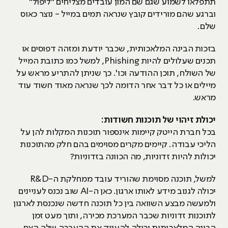
תתפלאו לשמוע שגם שם המון עובדים מצליחים "ליפול"
וברגע שהם מורידים קובץ שנראה תמים במייל - נוצר כאוס
שלם.
בזכות הבינה המלאכותית, שכבר יודעת ומזהה דפוסים או
תכנים שעלולים להיות Phishing, למשל כמו כתובת המייל
של השולח, תוכן ההודעה וכו'. כך שניתן להתריע מראש על
מיילים או כל דבר אחר הדומה לכך שנראה מאוד חשוד עוד
מראש.
יכולת זיהוי של תוכנות חשודות:
בכל חברת הייטק קיימות אינספור תוכנות המקלות להן על
הליכי עבודה. קיימים מקרים מסוימים בהם חלק מהתוכנות
יכולות להיות זדוניות, מה הכוונה בזדוניות?
למשל, תוכנה מסוימת שהוריד עובד ממחלקת ה-R&D
יכולה לגנוב מידע לאותו ארגון. כאן ה-AI שוב נכנס לעניינים
ולמעשה מבצע השוואה בין כל תוכנה חדשה שנכנסת לארגון
לתוכנות זדוניות שכבר המערכת מכירה, ותוך מעט זמן
הבינה המלאכותית יכולה להעניק את ההערכה שלה האם