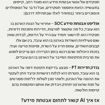
תפקידם של אנשי אבטחת מידע הוא מאוד רחב, קיימים
בתעשייה הזאת אינספור תפקידים, אבל נדבר על הפופולרים
והמוכרים ביותר (במיוחד לאלו שבתחילת דרכם):
אנליסט אבטחת מידע SOC
- אחראי על הגנת הארגון בו
הוא עובד, כל מה שקשור לפרצות, חדירות ותוכנות זדוניות,
תפקידו הוא להישאר תמיד עם היד על הדופק, לבדוק שאין
שום פעילויות חשודות בארגון בו הוא עובד, בין אם אלו
קבצים חשודים, עומס חריג על השרת, נסיונות פריצה ועוד.
בזכות היכולות שהם רכשו בזמן הקריירה הם צריכים למנוע
את מרבית מתקיפות הסייבר על הארגון בו הם עובדים.
בודק חדירות PT
- מבצע בדיקות תקיפת דמה על הארגון
בו הוא עובד, מטרתו היא לגלות רגישויות וכיצד ניתן לעקוף
את ההגנה של הארגון, ולאחר מכן לשלוח דו"חות מפורטים
על מנת שהארגון יתחזק ויבדוק את אותם המקומות בהם
קיימות חולשות.
אז איך AI קשור לתחום אבטחת מידע?