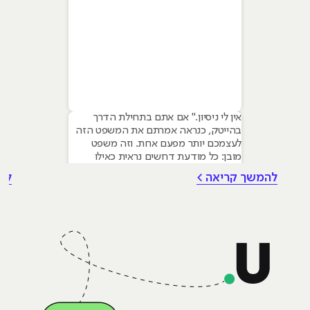
אין לי ניסיון." אם אתם בתחילת הדרך
בהייטק, כנראה אמרתם את המשפט הזה
לעצמכם יותר מפעם אחת. וזה משפט
מובן: כל מודעת דרושים נראית כאילו
נכתבה עבור מישהו שכבר עבד בצוות,
להמשך קריאה >
לה
כבר נגע במוצר אמיתי, כבר צבר ביטחון.
אבל הנה האמת שרוב הג׳וניורים לא
מכירים: ניסיון הוא לא הדבר היחיד
שמעסיקים מחפשים, ובמקרים רבים הוא