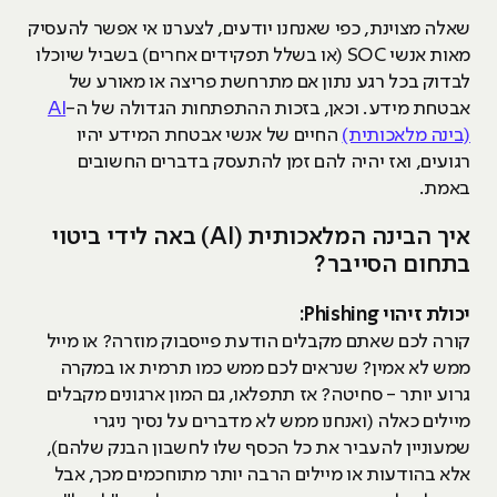
שאלה מצוינת, כפי שאנחנו יודעים, לצערנו אי אפשר להעסיק
מאות אנשי SOC (או בשלל תפקידים אחרים) בשביל שיוכלו
לבדוק בכל רגע נתון אם מתרחשת פריצה או מאורע של
אבטחת מידע. וכאן, בזכות ההתפתחות הגדולה של ה-
AI
(בינה מלאכותית)
החיים של אנשי אבטחת המידע יהיו
רגועים, ואז יהיה להם זמן להתעסק בדברים החשובים
באמת.
איך הבינה המלאכותית (AI) באה לידי ביטוי
בתחום הסייבר?
יכולת זיהוי Phishing:
קורה לכם שאתם מקבלים הודעת פייסבוק מוזרה? או מייל
ממש לא אמין? שנראים לכם ממש כמו תרמית או במקרה
גרוע יותר - סחיטה? אז תתפלאו, גם המון ארגונים מקבלים
מיילים כאלה (ואנחנו ממש לא מדברים על נסיך ניגרי
שמעוניין להעביר את כל הכסף שלו לחשבון הבנק שלהם),
אלא בהודעות או מיילים הרבה יותר מתוחכמים מכך, אבל