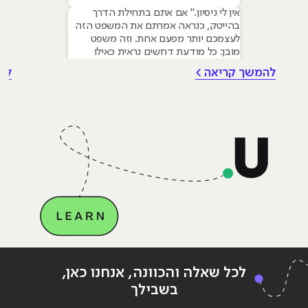
אין לי ניסיון." אם אתם בתחילת הדרך
בהייטק, כנראה אמרתם את המשפט הזה
לעצמכם יותר מפעם אחת. וזה משפט
מובן: כל מודעת דרושים נראית כאילו
נכתבה עבור מישהו שכבר עבד בצוות,
להמשך קריאה >
לה
כבר נגע במוצר אמיתי, כבר צבר ביטחון.
אבל הנה האמת שרוב הג׳וניורים לא
מכירים: ניסיון הוא לא הדבר היחיד
שמעסיקים מחפשים, ובמקרים רבים הוא
Continue reading
"מילון אנשי הסיסטם: 20 מושגי חובה
ing
לכל שאלה והכוונה, אנחנו כאן,
בתחום ניהול הרשתות"
בתח
בשבילך