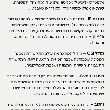
אלקטרוני-דיגיטלי מכל סוג שהוא, דוגמת ציוד תקשורת,
שרת או אפילו מכשיר נייד (סלולרי או טאבלט).
כתובת
IP
- כתובת רשת היא מספר המשמש לזיהוי נקודות
קצה (למשל מחשב), ברשתות תקשורת שבהן משתמשים
בפרוטוקולי תקשורת כמו רשת האינטרנט, או רשת מקומית
(LAN). אנחנו מכירים שתי גרסאות לכתובות IP: גרסה 4
וגרסה 6.
מודל
OSI
– מודל המתאר את עולם התקשורת כמבנה
המכיל 7 שכבות: השכבה הפיזית, הדאטה לינק, התקשורת,
התעבורה, השיחה, התצוגה ושכבת האפליקציה.
מערכת הפעלה
- תוכנית שמתווכת בין חומרת המחשב לבין
המשתמש ומייצרת סביבת עבודה בה יכולים המשתמשים
להריץ תוכנות. מערכת ההפעלה מייצרת נוחות ומאפשרת
שימוש וניצול מקסימלי של חומרת המחשב.
ניתוב
– הדרך בה מידע מגיע מנקודה לנקודה מחוץ לרשת