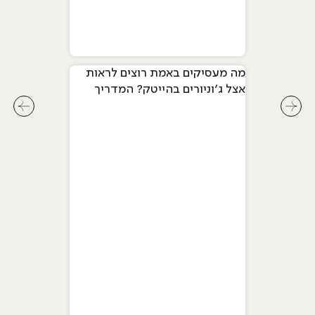
מה מעסיקים באמת רוצים לראות
אצל ג׳וניורים בהייטק? המדריך
המלא ל-2026
לחץ לשיקופית קודמת בסליידר מאמרים
לחץ ל