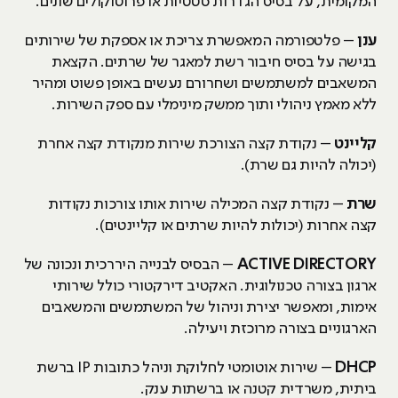
המקומית, על בסיס הגדרות סטטיות או פרוטוקולים שונים.
ענן
– פלטפורמה המאפשרת צריכת או אספקת של שירותים
בגישה על בסיס חיבור רשת למאגר של שרתים. הקצאת
המשאבים למשתמשים ושחרורם נעשים באופן פשוט ומהיר
ללא מאמץ ניהולי ותוך ממשק מינימלי עם ספק השירות.
קליינט
– נקודת קצה הצורכת שירות מנקודת קצה אחרת
(יכולה להיות גם שרת).
שרת
– נקודת קצה המכילה שירות אותו צורכות נקודות
קצה אחרות (יכולות להיות שרתים או קליינטים).
ACTIVE DIRECTORY
– הבסיס לבנייה היררכית ונכונה של
ארגון בצורה טכנולוגית. האקטיב דירקטורי כולל שירותי
אימות, ומאפשר יצירת וניהול של המשתמשים והמשאבים
הארגוניים בצורה מרוכזת ויעילה.
DHCP
– שירות אוטומטי לחלוקת וניהל כתובות IP ברשת
ביתית, משרדית קטנה או ברשתות ענק.