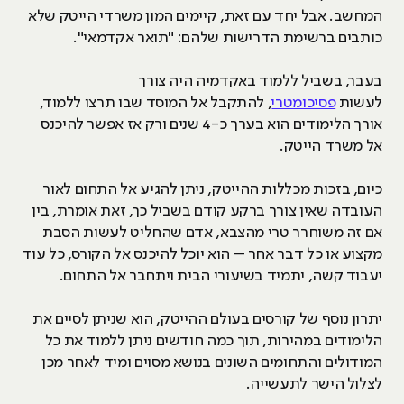
המחשב. אבל יחד עם זאת, קיימים המון משרדי הייטק שלא
כותבים ברשימת הדרישות שלהם: "תואר אקדמאי".
בעבר, בשביל ללמוד באקדמיה היה צורך
לעשות
פסיכומטרי
, להתקבל אל המוסד שבו תרצו ללמוד,
אורך הלימודים הוא בערך כ-4 שנים ורק אז אפשר להיכנס
אל משרד הייטק.
כיום, בזכות מכללות ההייטק, ניתן להגיע אל התחום לאור
העובדה שאין צורך ברקע קודם בשביל כך, זאת אומרת, בין
אם זה משוחרר טרי מהצבא, אדם שהחליט לעשות הסבת
מקצוע או כל דבר אחר – הוא יוכל להיכנס אל הקורס, כל עוד
יעבוד קשה, יתמיד בשיעורי הבית ויתחבר אל התחום.
יתרון נוסף של קורסים בעולם ההייטק, הוא שניתן לסיים את
הלימודים במהירות, תוך כמה חודשים ניתן ללמוד את כל
המודולים והתחומים השונים בנושא מסוים ומיד לאחר מכן
לצלול הישר לתעשייה.