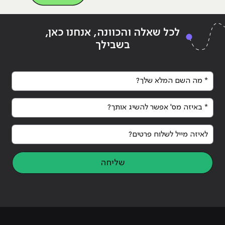
Continue reading
"5 המיתוסים על עולם ההייטק ואיך הם
g
לכל שאלה והכוונה, אנחנו כאן,
עומדים במבחן המציאות"
עומ
בשבילך
* מה השם המלא שלך?
* באיזה מס' אפשר להשיג אותך?
לאיזה מייל לשלוח פרטים?
שליחה