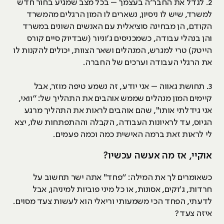
2. לגדל את החבר’ה בעצמך – בכל מצב שמגיע בחור חדש
למשרד, שיש לו ניסיון, נשארים לו המון הרגלים מהמשרד
הקודם, הן מבחינה סוציאלית עם האנשים השונים במשרד
והן בנהלי עבודה, כשמכניסים ג’וניור (שבדיוק סיים קורס
הייטק) טרי למגרש, המנהלים ושאר הצוות, יכולים להקנות לו
את הרגלי העבודה וערכים של החברה.
3. תחושת גאווה – אני יודע, זה נשמע טיפה מוזר, אבל
קיימים המון מנהלים שממש אוהבים את התהליך של: “וואי,
אני גידלתי אותו", שהם אוהבים לראות את התהליך מרגע
הגיוס, עד לראיונות העבודה, הקבלה וההתפתחות שלו, יצא
לי לראות זאת ברמה האישית כמה וכמה פעמים.
אוקיי, אז מה אעשה עכשיו?
כשאומרים לך את המילה: “פחד" אתה ישר תחשוב על
חרדות, ג’וקים, אסונות, או כל מיני פוביות למיניהן, אבל
לדעתי, הפחד הכי משמעותי וריאלי הוא לעשות צעד מסוים.
איזה צעד?