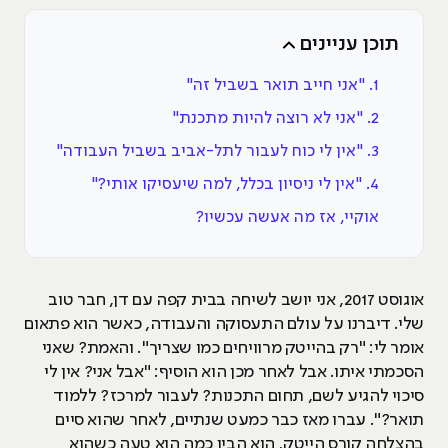
תוכן עניינים
1. "אני חייב תואר בשביל זה"
2. "אני לא רוצה להיות מתכנת"
3. "אין לי כוח לעבור לתל-אביב בשביל העבודה"
4. "אין לי ניסיון בכלל, למה שיעסיקו אותי?"
אוקיי, אז מה אעשה עכשיו?
אוגוסט 2017, אני יושב לשיחה בבית קפה עם דן, חבר טוב
שלי. דיברנו על עולם התעסוקה והעבודה, כאשר הוא פתאום
אומר לי: "רק בהייטק מרוויחים כמו שצריך". והאמת? שאני
הסכמתי איתו. אבל לאחר מכן הוא הוסיף: "אבל אני? אין לי
סיכוי להגיע לשם, תחום התכנות? לעבור למרכז? ללמוד
תואר?". עברו מאז כבר כמעט שנתיים, לאחר שהוא סיים
בהצלחה קורס הייטק, הוא הבין כמה הוא טעה כשהוא