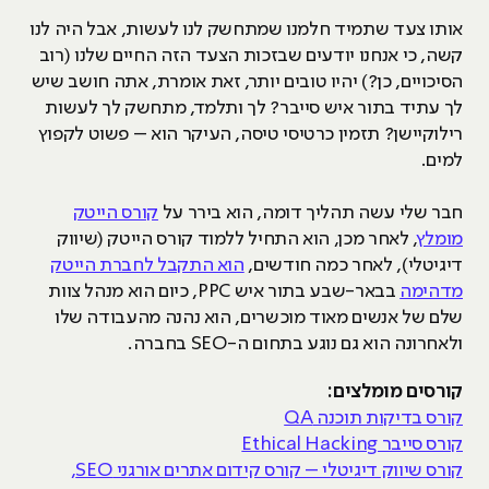
אותו צעד שתמיד חלמנו שמתחשק לנו לעשות, אבל היה לנו
קשה, כי אנחנו יודעים שבזכות הצעד הזה החיים שלנו (רוב
הסיכויים, כן?) יהיו טובים יותר, זאת אומרת, אתה חושב שיש
לך עתיד בתור איש סייבר? לך ותלמד, מתחשק לך לעשות
רילוקיישן? תזמין כרטיסי טיסה, העיקר הוא – פשוט לקפוץ
למים.
חבר שלי עשה תהליך דומה, הוא בירר על
קורס הייטק
מומלץ
, לאחר מכן, הוא התחיל ללמוד קורס הייטק (שיווק
דיגיטלי), לאחר כמה חודשים,
הוא התקבל לחברת הייטק
מדהימה
בבאר-שבע בתור איש PPC, כיום הוא מנהל צוות
שלם של אנשים מאוד מוכשרים, הוא נהנה מהעבודה שלו
ולאחרונה הוא גם נוגע בתחום ה-SEO בחברה.
קורסים מומלצים:
קורס בדיקות תוכנה QA
קורס סייבר Ethical Hacking
קורס שיווק דיגיטלי – קורס קידום אתרים אורגני SEO,