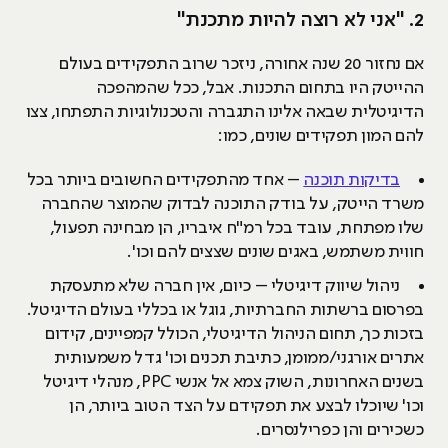
2. "אני לא רוצה להיות מתכנת"
אם נחזור 20 שנה אחורה, ניזכר שרוב התפקידים בעולם
ההייטק היו בתחום התכנות. אבל, ככל שהמהפכה
הדיגיטלית שבאה אלינו התגברה והטכנולוגיות התפתחו, צצו
להם המון תפקידים שונים, כמו:
בדיקות תוכנה
– אחד מהתפקידים החשובים ביותר בכל
משרד הייטק, על בודק התוכנה לבדוק שהמוצר שהחברה
שלו מפתחת, עובד בכל רמ"ח איבריו, הן מבחינה תפעול,
חווית משתמש, באגים שונים שצצים להם וכו'.
ניהול שיווק דיגיטלי – כיום, אין חברה שלא מתעסקת
בפרסום ברשתות החברתיות, גוגל או בכללי בעולם הדיגיטל.
בזכות כך, תחום הניהול הדיגיטלי, הכולל קמפיינים, קידום
אתרים אורגני/ממומן, כתיבת תכנים וכו' גדל משמעותית
בשנים האחרונות, השוק צמא אל אנשי PPC, מנהלי דיגיטל
וכו' שיוכלו לבצע את תפקידם על הצד הטוב ביותר, הן
כשכירים והן כפרילנסרים.