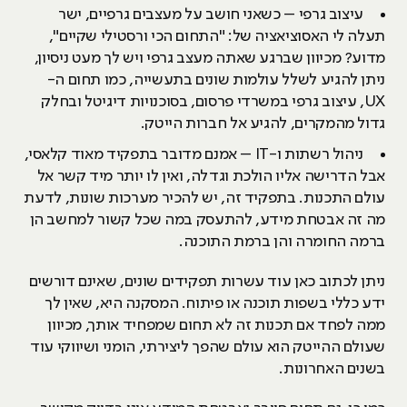
עיצוב גרפי – כשאני חושב על מעצבים גרפיים, ישר
תעלה לי האסוציאציה של: "התחום הכי ורסטילי שקיים",
מדוע? מכיוון שברגע שאתה מעצב גרפי ויש לך מעט ניסיון,
ניתן להגיע לשלל עולמות שונים בתעשייה, כמו תחום ה-
UX, עיצוב גרפי במשרדי פרסום, בסוכנויות דיגיטל ובחלק
גדול מהמקרים, להגיע אל חברות הייטק.
ניהול רשתות ו-IT – אמנם מדובר בתפקיד מאוד קלאסי,
אבל הדרישה אליו הולכת וגדלה, ואין לו יותר מיד קשר אל
עולם התכנות. בתפקיד זה, יש להכיר מערכות שונות, לדעת
מה זה אבטחת מידע, להתעסק במה שכל קשור למחשב הן
ברמה החומרה והן ברמת התוכנה.
ניתן לכתוב כאן עוד עשרות תפקידים שונים, שאינם דורשים
ידע כללי בשפות תוכנה או פיתוח. המסקנה היא, שאין לך
ממה לפחד אם תכנות זה לא תחום שמפחיד אותך, מכיוון
שעולם ההייטק הוא עולם שהפך ליצירתי, הומני ושיווקי עוד
בשנים האחרונות.