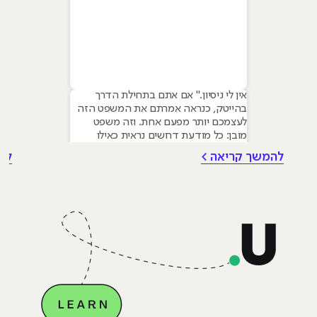
אין לי ניסיון." אם אתם בתחילת הדרך
בהייטק, כנראה אמרתם את המשפט הזה
לעצמכם יותר מפעם אחת. וזה משפט
מובן: כל מודעת דרושים נראית כאילו
נכתבה עבור מישהו שכבר עבד בצוות,
להמשך קריאה >
לה
כבר נגע במוצר אמיתי, כבר צבר ביטחון.
אבל הנה האמת שרוב הג׳וניורים לא
מכירים: ניסיון הוא לא הדבר היחיד
שמעסיקים מחפשים, ובמקרים רבים הוא