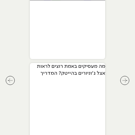
מה מעסיקים באמת רוצים לראות
אצל ג׳וניורים בהייטק? המדריך
המלא ל-2026
לחץ לשיקופית קודמת בסליידר מאמרים
לחץ ל