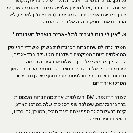
כמו כן, גם תחום סייבר ואבטחת המידע אינו בדיוק מקושר
אל עולם התכנות, אבל מכיוון שלאיש סייבר באמת מוכשר, יש
צורך בידיעת שפות תוכנה מסוימות (כמו פיית'ון למשל), לא
הכנסתי את התפקיד הזה אל תוך הרשימה.
3. "אין לי כוח לעבור לתל-אביב בשביל העבודה"
תמיד יגידו לנו שהחברות הכי גדולות בשוק ומשרדי ההייטק
המוצלחים ביותר ממוקמים בשדרות רוטשילד בתל-אביב,
ליד קניון עזריאלי על דרך השלום או באזור הבורסה
שברמת-גן. למזלנו הגדול, המצב הזה ממזמן השתנה, המון
חברות גדולות החליטו לפתוח מרכז נוסף שלהן גם באזור
המרכז או הדרום.
לצורך הדוגמה, IBM העולמית, אחת מהחברות העצומות
ברחבי הגלובוס, שמלבד שני הסניפים שלה במרכז הארץ,
קיים בבעלותה גם סניף עצום בעיר חיפה, כמו כן, גם Intel,
נמצאת בעיר חיפה.
אבל אל דאגה, לא רק החברות הגדולות עשו את דרכן אל