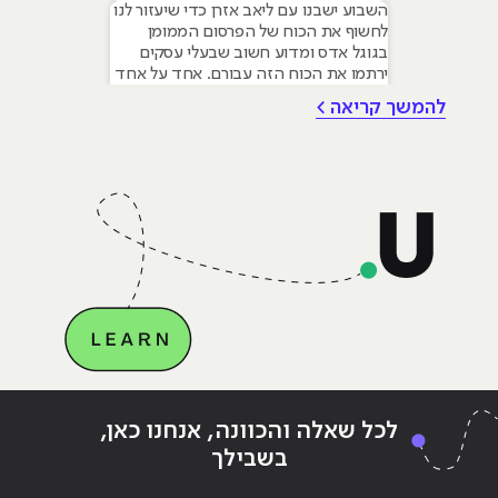
השבוע ישבנו עם ליאב אזרן כדי שיעזור לנו
לחשוף את הכוח של הפרסום הממומן
בגוגל אדס ומדוע חשוב שבעלי עסקים
ירתמו את הכוח הזה עבורם. ­אחד על אחד
עם ליאב אזרן איך לרתום את העוצמה של
להמשך קריאה >
פרסום ממומן בגוגל אדס לטובת העסק
שלך ״כבעלי עסק סביר להניח שגם אתם
מתמודדים עם הבעיה הקיומית של כל
Continue reading
"10 דברים שאפשר ללמוד בקורס שיווק
לכל שאלה והכוונה, אנחנו כאן,
דיגיטלי"
בשבילך