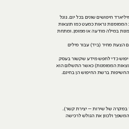
הוא מנוע החיפוש הפופולרי ביותר בעולם המוצף בכל יום במאות מיליוני מבקרים המבצעים בו מעל ל-3 מיליארד חיפושים שונים בכל יום. גוגל
הממומנות נראות כמעט כמו תוצאות
אש תוצאות החיפוש (עד 4 המודעות ראשונות) מסומנות במילה מודעה או ממומן. ומתחת
בשיטה זו מפרסמים מציעים הצעת מחיר (ביד) עבור מילים
חיפוש כדי לחפש מידע שקשור בעסק
וצאות הממומנות) כאשר התשלום הוא
החשיפות ברשת החיפוש הן בחינם.
 במקרה של שירות – יצירת קשר).
המשפך ולכוון את הגולש לרכישה