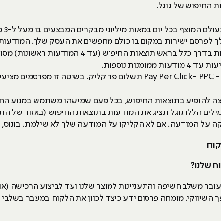
ת החיפוש של גוגל.
גוגל 
לפרסם ישירות במקום בו כולם מחפשים את העסק שלך. המודעות 
החיפוש הרגילות (האורגניות) הן ממוקמות בדרך כלל בר
גוגל אדס היא פלטפורמה בשיטת פרסום - Pay Per Click- PPC תשלום פר קליק. 
וצה להופיע בתוצאות החיפוש, בכל פעם שמישהו משתמש במנוע ה
לים הללו גוגל תציג את המודעות בתוצאות החיפוש (באזור של הת
ה על המודעה. אם לא הקליקו על המודעה שלך לא שילמת. בונוס, 
קוח
ח שלנו?
ובר משלב חשיפה והתעניינות למוצר שלנו ועד לביצוע הרכישה (או
השיווקי. מומחה פרסום ידע כיצד לכוון את הלקוח במעבר בשלבי 