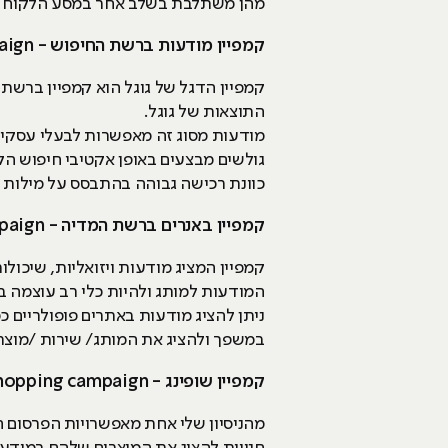
מהן משתלבת בשלב אחר במסע הלקוח או
קמפיין מודעות ברשת החיפוש - Search Network campaign
קמפיין הדגל של גוגל הוא קמפיין ברש
התוצאות של גוגל.
מודעות מסוג זה מאפשרות לבעלי עסקים 
גולשים מבצעים באופן אקטיבי חיפוש ה
כוונת רכישה גבוהה בהתבסס על מילות 
קמפיין באנרים ברשת המדיה - Display Network campaign
קמפיין המציג מודעות ויזואליות, שיכו
ניתן להציג מודעות באתרים פופולריים כ
במשפך ולהציג את המותג/ שירות /מוצר 
קמפיין שופינג - Shopping campaign
מהניסיון שלי אחת מאפשרויות הפרסום ה