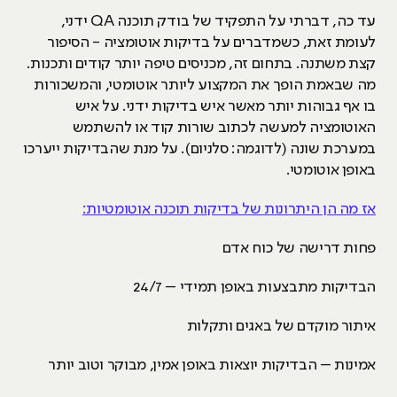
עד כה, דברתי על התפקיד של בודק תוכנה QA ידני,
לעומת זאת, כשמדברים על בדיקות אוטומציה - הסיפור
קצת משתנה. בתחום זה, מכניסים טיפה יותר קודים ותכנות.
מה שבאמת הופך את המקצוע ליותר אוטומטי, והמשכורות
בו אף גבוהות יותר מאשר איש בדיקות ידני. על איש
האוטומציה למעשה לכתוב שורות קוד או להשתמש
במערכת שונה (לדוגמה: סלניום). על מנת שהבדיקות ייערכו
באופן אוטומטי.
אז מה הן היתרונות של בדיקות תוכנה אוטומטיות:
פחות דרישה של כוח אדם
הבדיקות מתבצעות באופן תמידי – 24/7
איתור מוקדם של באגים ותקלות
אמינות – הבדיקות יוצאות באופן אמין, מבוקר וטוב יותר