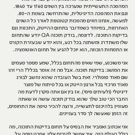
המהפכה התעשייתית שנערכה בין השנים 1760 עד 1840.
וגם את המהפכה הדיגיטלית, שהתרחשה בשנות ה-80.
למעשה, אנחנו חווים מהפכות קטנטנות לאורך כל השנים
האחרונות, במיוחד כשמדובר בתחום ההייטק, התכנות וגם
בדיקות התוכנה. לדוגמה, בודק תוכנה QA יודע שהתחום
שלו משתדרג ומשתנה בכל רגע, והוא יודע שבעזרת הקורס
או התמחות הנכונה, הוא יוכל להגיע אל תחום האוטומציה.
אני משוכנע, שמי שאינו מהתחום בכלל, שמע מספר פעמים
את המושג: בדיקות תוכנה. אבל מה זה אומר בכלל? הרי זהו
שם מאוד פופולרי. זאת בשל העובדה שהוא נחשב לבורג
מאוד מרכזי בכל ארגון הייטק או בכל פיתוח של מוצר
דיגיטלי (ולעיתים פיסי). אז בין אם אתה סקרן לדעת מה
החבר הכי טוב שלך שהוא בודק תוכנה עושה או שאתה
מעוניין בלהיכנס לתעשייה, ורוצה להכיר טיפה את התחומים,
זה הזמן שאעשה לך סדר בעניינים.
אני אכתוב ואסביר את הבסיס על תחום בדיקות התוכנה, מה
כולל בעולם הזה, איך אפשר להיכנס אליו, אפרט טיפה על