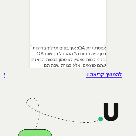
אסטרטגיית QA: איך בונים תהליך בדיקות
נכון למוצר תוכנה? ההבדל בין צוות QA
בינוני לצוות מצטיין לא טמון בכמות הבאגים
שהם מוצאים, אלא בצורה שבה הם
מנהלים את התהליך. אסטרטגיית בדיקות
להמשך קריאה >
לה
(QA Strategy) היא המצפן שמכוון את
הפרויקט: היא מגדירה לא רק מה בודקים,
אלא איך, מתי, ובעיקר – למה. אסטרטגיית
QA טובה מחברת בין