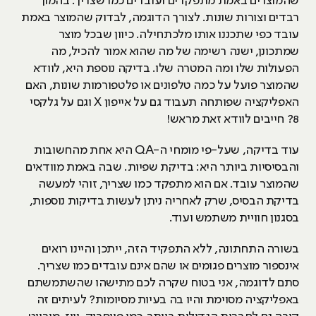
שהמוצרים באמת מתפקדים ועובדים כמו שצריך. בהמון
רבדים וצורות שונות. לצורך הדוגמה, לבדוק שהמוצר באמת
עובד כפי שתכננו אותו מלכתחילה. כיוון שבכל מוצר
שמתכונן, ישנה רשימה של מה שהוא אמור להכיל, מה
הפעולות שלו ומה המטרה שלו. בדיקה נוספת היא, לוודא
שהמוצר פועל על כמה טלפונים או פלטפורמות שונות, האם
האפליקציה שפותחה תעבוד גם על אייפון X וגם על גלקסי
8? חייבים לוודא זאת מראש!
עוד בדיקה, שעל-פי מומחי ה-QA היא אחת מהחשובות
והבסיסיות ביותר היא: בדיקת שפיות. שבה באמת מוודאים
שהמוצר עובד. אם הוא מתפקד כמו שצריך, זוהי למעשה
בדיקת הבסיס, שרק לאחריה ניתן לעשות בדיקות נוספות,
בסגנון חוויית משתמש ועוד.
בשורה התחתונה, ללא התפקיד הזה, ייתכן והיינו רואים
אינספור מוצרים פגומים או שהם אינם עובדים כמו שצריך.
סתם לדוגמה, אני בטוח שקרה לכם מתישהו שהשתמשתם
באפליקציה מסוימת והיו בה בעיות מסיומות? לעיתים זה