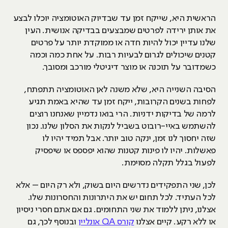
הראשית היא, שייקח זמן עד שבדיוק האוטומציה יוכלו לבצע
את אותן ירידה לפרטים שמבצעים בבדיקה אנושית. העין
שלנו עדיין יכול להיות חדה או ממוקדת יותר על פרטים
קטנים שיכולים לגרום לבעיות רבות. על אחת כמה וכמה
כשמדובר על תוכנה או מוצר דיגיטלי מורכב ומסובך.
הסיבה השנייה היא, שלא משנה לאן האוטומציה תתפתח,
לפחות בשנים הקרובות, ייקח זמן עד שהיא באמת תגיע
לרמה של בדיקות ידניות. הרי בואו נדמיין שאנחנו רוצים
להשתמש באיי-רובוט בשביל לנקות את הסלון שלנו. נכון
שזה יחסוך לנו זמן, ינקה טוב יותר. אבל תמיד יהיו לו
פאשלות. יהיו לו פינות קטנות שהוא יפספס או שיפסיק
לפעול בגלל תקלה מסוימת.
לכן, שני התפקידים נדרשים היום בשוק, ולא רק היום – אלא
לכל העתיד. לכל תחום יש את היתרונות והחסרונות שלו.
אצלנו, ניתן ללמוד את שני התחומים. גם אם אתם חסרי ניסיון
או ללא רקע. קיים אצלנו
קורס QA אונליין
ובנוסף לכך, גם