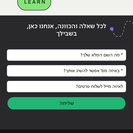
Continue reading
"נעים להכיר: עולם בדיקות התוכנה
ing
לכל שאלה והכוונה, אנחנו כאן,
QA והאוטומציה"
QA והאוטומצ
בשבילך
* מה השם המלא שלך?
* באיזה מס' אפשר להשיג אותך?
לאיזה מייל לשלוח פרטים?
שליחה