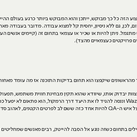
קצוע הזה כל כך מבוקש, ייתכן והוא המבוקש ביותר כרגע בעולם ההיי
Ful ו-PHP בשוק של היום, לכן, גם ללא ניסיון, יחסית קל למצוא עבודה. מדובר ב
גמל. ניתן להיות או שכיר או עצמאי בתחום זה (קיימים אנשים הע
ם פרויקטים כעצמאיים מהצד).
מהראשונים שיקפצו הוא תחום בדיקות התוכנה אז מה עומד מאחור
צוות יבדוק אותו, שיוודא שהוא תקין מבחינת חווית משתמש, תפעול 
לא רצויה, למשל: ברגע שנפעיל את ה-Waze וננסה להגיד לו את היעד דרך הרמקול, הוא פת
מקום אשר ירצה לפתח דבר מה מסוים, על איש ה-QA להיות אחד כזה ששם לב לפרטים ה
לים בתחום כשזה נוגע אל הסבה להייטק, רבים מאנשים שמחליטים על