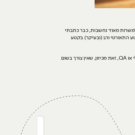
 למשרות מאוד נחשבות, כבר כתבתי
טע התאורטי והן (ובעיקר) בקטע
, בוחרים בתחומים כמו שיווק דיגיטלי או QA, זאת מכיוון, שאין צורך בשום