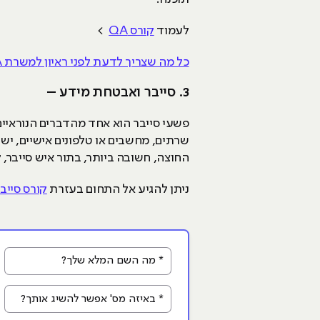
לעמוד
קורס QA
>
כל מה שצריך לדעת לפני ראיון למשרת QA
3. סייבר ואבטחת מידע –
פשעי סייבר הוא אחד מהדברים הנוראיים
שרתים, מחשבים או טלפונים אישיים, יש
החוצה, חשובה ביותר, בתור איש סייבר, קיימות משרות רבות, כגון: SOC-SIEM,
ניתן להגיע אל התחום בעזרת
קורס סייב
* מה השם המלא שלך?
* באיזה מס' אפשר להשיג אותך?