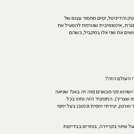
טק והדיגיטל, קיים מחסור עצום של
עבודה מאתגרת, אינטנסיבית שגורמת להפעיל את
ושים את שני אלו במקביל, כשהם
י העולם הזה?
ושהוא נקי מבאגים (מה זה באג? שגיאה
אום לא יפעל כמו שצריך). התפקיד הזה נחוץ בכל
קטנים, לאהוב סדר וארגון, יצירתי יחסית וכמובן בעל יחסי
 שינוי בקריירה, בוחרים בבדיקות