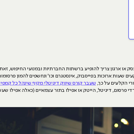
סק או ארגון צריך להופיע ברשתות החברתיות ובמנועי החיפוש, זאת
עים שעות ארוכות בפייסבוק, אינסטגרם וכו' ונחשפים להמון פרסומו
ורי הקלעים על כך,
שעבר קורס שיווק דיגיטלי מקיף שינהל כל קמפיי
י פרסום, דיגיטל, הייטק או אפילו בתור עצמאיים (כאלה אפילו שע