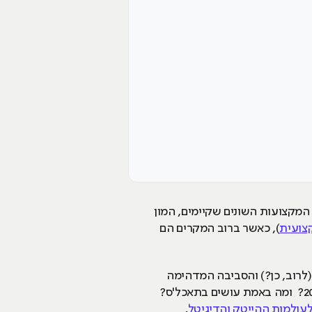
 המקצועות השונים שקיימים, המון
צועית
), כאשר ברוב המקרים הם
לרוב, כן?) והסביבה המדהימה
שקיימת שם. אבל מה הם התחומים הבאים שיהיו חמים בתעשייה הזו? אילו מקצועות הייטק מבוקשים ב-2026? ומה באמת עושים בתאכל'ס?
עולמות ההייטק והדיגיטל
.