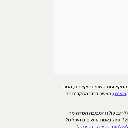
 המקצועות השונים שקיימים, המון
צועית
), כאשר ברוב המקרים הם
לרוב, כן?) והסביבה המדהימה
שקיימת שם. אבל מה הם התחומים הבאים שיהיו חמים בתעשייה הזו? אילו מקצועות הייטק מבוקשים ב-2026? ומה באמת עושים בתאכל'ס?
עולמות ההייטק והדיגיטל
.