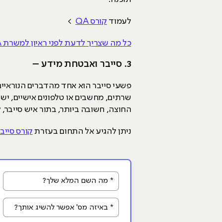
לעמוד
קורס QA
>
כל מה שצריך לדעת לפני ראיון למשרת QA
3. סייבר ואבטחת מידע –
פשעי סייבר הוא אחד מהדברים הנוראיים
שרתים, מחשבים או טלפונים אישיים, יש
החוצה, חשובה ביותר, בתור איש סייבר, קיימות משרות רבות, כגון: SOC-SIEM,
ניתן להגיע אל התחום בעזרת
קורס סייב
* מה השם המלא שלך?
* באיזה מס' אפשר להשיג אותך?