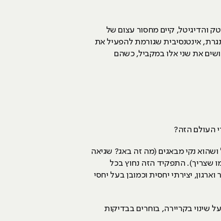
טק והדיגיטל, קיים מחסור עצום של
עבודה מאתגרת, אינטנסיבית שגורמת להפעיל את
ושים את שני אלו במקביל, כשהם
י העולם הזה?
ושהוא נקי מבאגים (מה זה באג? שגיאה
אום לא יפעל כמו שצריך). התפקיד הזה נחוץ בכל
קטנים, לאהוב סדר וארגון, יצירתי יחסית וכמובן בעל יחסי
 שינוי בקריירה, בוחרים בבדיקות