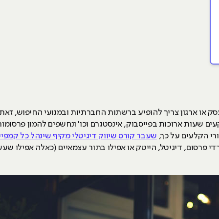
סק או ארגון צריך להופיע ברשתות החברתיות ובמנועי החיפוש, זאת
עים שעות ארוכות בפייסבוק, אינסטגרם וכו' ונחשפים להמון פרסומו
ורי הקלעים על כך,
שעבר קורס שיווק דיגיטלי מקיף שינהל כל קמפיי
י פרסום, דיגיטל, הייטק או אפילו בתור עצמאיים (כאלה אפילו שע