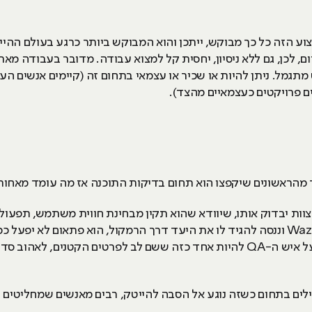
קצוע הזה כל כך מבוקש, ייתכן והוא המבוקש ביותר כרגע בעולם ההיי
Ful ו-PHP בשוק של היום, לכן, גם ללא ניסיון, יחסית קל למצוא עבודה. מדובר ב
גמל. ניתן להיות או שכיר או עצמאי בתחום זה (קיימים אנשים הע
ם פרויקטים כעצמאיים מהצד).
מהראשונים שיקפצו הוא תחום בדיקות התוכנה אז מה עומד מאחור
צוות יבדוק אותו, שיוודא שהוא תקין מבחינת חווית משתמש, תפעול 
לא רצויה, למשל: ברגע שנפעיל את ה-Waze וננסה להגיד לו את היעד דרך הרמקול, הוא פת
מקום אשר ירצה לפתח דבר מה מסוים, על איש ה-QA להיות אחד כזה ששם לב לפרטים ה
לים בתחום כשזה נוגע אל הסבה להייטק, רבים מאנשים שמחליטים על