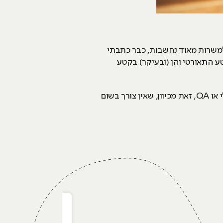
 למשרות מאוד נחשבות, כבר כתבתי
טע התאורטי והן (ובעיקר) בקטע
, בוחרים בתחומים כמו שיווק דיגיטלי או QA, זאת מכיוון, שאין צורך בשום