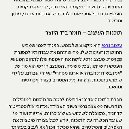
במהלך ההכשרה לצבור כמה שיותר ניסיון מעשי בתוכנות
המחשב הנדרשות במקומות העבודה, לגבש פרויקטים
מעשיים רבים ולאסוף אותם לכדי תיק עבודות עדכני, מגוון
ומרשים.
תוכנות העיצוב – חומר ביד היוצר
עיצוב גרפי
הוא מקצוע של ממש. בניגוד לאמן שמביע
תחושות ורעיונות שלו, מה שתוחם את עבודותיו למסגרת
מסוימת, מעצב גרפי, לוקח את האמנות שלו לתחום המעשי,
העסקי והשיווקי. בכל משימה, המעצב הגרפי הוא סוג של
"אמן בשירות חברה או ארגון מסחרי" שאורז עבורם, על ידי
שימוש בתוכנות גרפיות, את המסרים בצורה אסתטית
ומושכת.
חברת התוכנה אדובי אחראית לכמה מהתוכנות המובילות
הנדרשות ממעצב גרפי בשוק העבודה. אדובי אילוסטרייטור
לדוגמה, מקובלת לשימוש בעיצוב כרזות, אריזות ועוד. מי
שעובר הכשרה על התוכנה, יודע לנצל בצורה מיטבית את
האפקטים והפילטרים שהיא מכילה ויכול אף לעצב בעזרתה