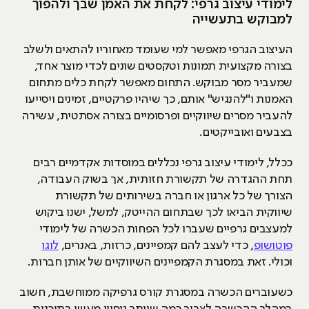
לימודי עיצוב גרפי: לקחת את האמן שבך ולהפוך
למבוקש בתעשייה
העיצוב הגרפי מאפשר למי שעומד מאחוריו להתאים ולשלב
בצורה מקצועית תמונות וטקסטים שונים לכדי מוצר אחד,
שמעביר מסר מבוקש. התחום מאפשר לקחת כלים מתחום
האמנות ו"להנגיש" אותם, כך שיהיו פרקטיים, זמינים ויסייעו
להעביר מסרים שיווקיים ופרסומיים בצורה אסתטית, עשירה
בצבעים ואובייקטים.
ככלל, לימודי עיצוב גרפי נכללים במוסדות אקדמיים רבים
תחת ההגדרה של תקשורת חזותית, אך בשוק העבודה,
הצורך של כל ארגון או חברה בשירותים של תקשורת
שיווקית הביאו לכך שבתחום ההייטק, למשל, ישנו ביקוש
למעצבים גרפיים שעברו לכל הפחות הכשרה של לימודי
פוטושופ
, כדי לעצב להם קמפיינים, כרזות, באנרים,
לוגו
וכולי. זאת במסגרת הקמפיינים השיווקיים של אותן חברות.
כשעוברים הכשרה במסגרת קורס גרפיקה ממוחשבת, חשוב