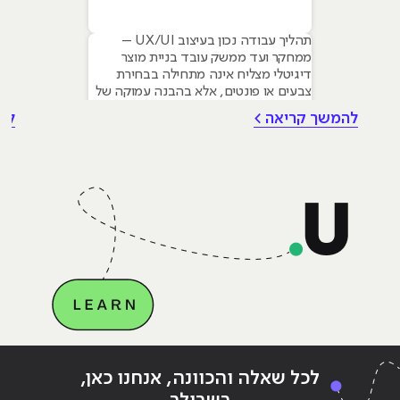
תהליך עבודה נכון בעיצוב UX/UI –
ממחקר ועד ממשק עובד בניית מוצר
דיגיטלי מצליח אינה מתחילה בבחירת
צבעים או פונטים, אלא בהבנה עמוקה של
צרכי המשתמש. עם זאת עיצוב גרפי הוא
להמשך קריאה >
לה
הבסיס שעליו נשענים תהליכי UX ו-UI –
החל מהיררכיה ויזואלית, דרך טיפוגרפיה
ועד יצירת שפה מותגית ברורה. המאמר
שלפניכם סוקר את המתודולוגיה
המקצועית לבניית
Continue reading
"מה זה בעצם עיצוב גרפי?"
ing
לכל שאלה והכוונה, אנחנו כאן,