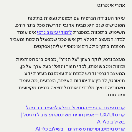
אתרי אינטרנט.
עיקר העבודה הגרפית עם תמונות נעשית בתוכנת
הפוטושופ שגם היא מבית אדובי ונדרשת מכל בוגר קורס.
השימוש בתוכנות במסגרת
לימודי עיצוב גרפי
אינו עומד
לבדו. המעצב הוא לא רק איש טכני שמפעיל תוכנות ומעביר
תמונות בתוך פילטרים או מוסיף עליהן אפקטים.
מעצב גרפי, לוקח רעיון "על הנייר", מכניס בו פרופורציות
נכונות ומגבש אותו, לכדי תוצר ויזואלי בעל ערך. על כן,
המעצב הגרפי נדרש לבנות את עצמו גם בעזרת ידע
תיאורטי, להבין את יסודות העיצוב, הצבעים, מה עומד
מאחוריהם ואיך מלכדים אותם לתוצאה סופית מקצועית
ומסוגננת.
קורס עיצוב גרפי – המסלול המלא למעצב בדיגיטל
קורס UX/UI – אפיון חווית משתמש ועיצוב לדיגיטל |
בשילוב כלי AI
קורס גיימינג ופיתוח משחקים | בשילוב כלי AI