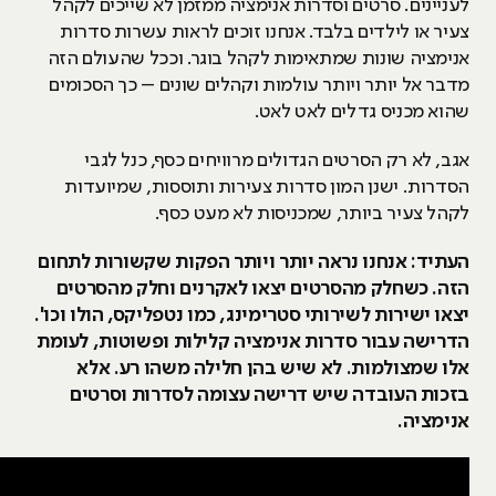
לעניינים. סרטים וסדרות אנימציה ממזמן לא שייכים לקהל
צעיר או לילדים בלבד. אנחנו זוכים לראות עשרות סדרות
אנימציה שונות שמתאימות לקהל בוגר. וככל שהעולם הזה
מדבר אל יותר ויותר עולמות וקהלים שונים – כך הסכומים
שהוא מכניס גדלים לאט לאט.
אגב, לא רק הסרטים הגדולים מרוויחים כסף, כנל לגבי
הסדרות. ישנן המון סדרות צעירות ותוססות, שמיועדות
לקהל צעיר ביותר, שמכניסות לא מעט כסף.
העתיד: אנחנו נראה יותר ויותר הפקות שקשורות לתחום
הזה. כשחלק מהסרטים יצאו לאקרנים וחלק מהסרטים
יצאו ישירות לשירותי סטרימינג, כמו נטפליקס, הולו וכו'.
הדרישה עבור סדרות אנימציה קלילות ופשוטות, לעומת
אלו שמצולמות. לא שיש בהן חלילה משהו רע. אלא
בזכות העובדה שיש דרישה עצומה לסדרות וסרטים
אנימציה.