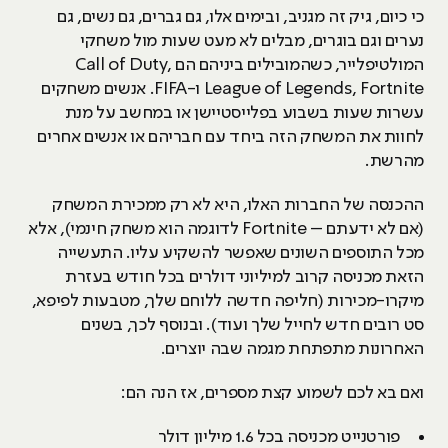
כי כיום, גיק זה מגניב, ובימים אלו, גם גברים, גם נשים, גם
נערים וגם בוגרים, מבלים לא מעט שעות מול משחקי
המולטיפלייר, כשהמובילים ביניהם הם Call of Duty,
League of Legends, Fortnite ו-FIFA. אנשים משחקים
עשרות שעות בשבוע בפלייסטיישן או במחשב על מנת
לחוות את המשחק הזה ביחד עם חבריהם או אנשים אחרים
מהרשת.
ההכנסה של החברות האלו, היא לא רק ממכירת המשחק
(אם לא ידעתם – Fortnite לדוגמה הוא משחק חינמי), אלא
מכל התוספים השונים שאפשר להשקיע עליו. התעשייה
הזאת מכניסה קרוב למיליוני דולרים בכל חודש בעזרת
מיקרו-מכירות (חליפה חדשה ללוחם שלך, מטבעות לפיפא,
סט רובים חדש לחייל שלך ועוד). ובנוסף לכך, בשנים
האחרונות מתפתחת מגמה שבה יוצרים.
ואם בא לכם לשמוע קצת מספרים, אז הנה הם:
פורטנייט מכניסה בכל 1.6 מיליון דולר