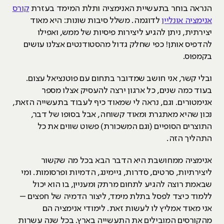
הנראה בוחר בתעשיית האנימציה ותלת המימד בעזרת
קורס
אנימציה אונליין
לדוגמה. משלל סיבות שונות: היא מאוד
יצירתית, ניתן להגיע ליצירות פיסיות של ממש, ואפילו
להדפיס אותן! כפי שחלק גדול מהסטודנטים אצלנו עושים
בקמפוס.
ובלי קשר, אני חושב שמדובר בתחום עם פוטנציאל עצום.
בעוד כמה שנים, כל ארגון ירצה להעסיק אצלו מספר
אנימטורים. וגם, נראה לי שמאוד כיף לעבוד בתעשייה הזאת,
נכון שהיא מאתגרת ומאוד קשוחה, אבל בסופו של דבר,
התוצרים הסופיים (וגם המשכורת) פשוט שווים את כל
התהליך הזה.
אנימציה ממחושבת היא הדבר הבא בכל מה שקשור
ליצירתיות, סרטים, סדרות, גיימינג, הדמיות ופרסומות. ומי
שבאמת רוצה להגיע לתחום מרתק ומעניין, בו הוא יכול
ללמוד כיצד לפסל בתלת מימד, ליצור הדמיה של חפצים –
אני מאוד אמליץ לו לעשות זאת. לימודי אנימציה הם
מהקורסים המובילים את התעשייה בארץ. בכל שנה עשרות