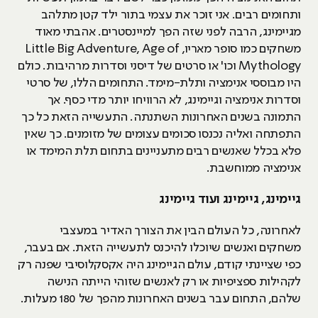
ותחומים רבים. אני זוכר את עצמי בתור ילד קטן מתלהב
מגיימינג, הרבה לפני שזה הפך למיינסטרים. אהבתי מאוד
משחקים כמו סופר מאריו, Little Big Adventure, Age of
Mythology וכו' או סרטים של דיסני וסדרות מרהיבות. כולם
היו מבוססי אנימציה ותלת-מימד. התחומים הללו, של סרטי
וסדרות אנימציה וגיימינג, לא הרוויחו יותר מדי כסף. אך
התמונה בשנים האחרונות השתנתה. התעשייה הזאת כל כך
התפתחה ואליה נכנסו סכומים עצומים של מזומנים. כך שאין
פלא בכלל שאנשים רבים מתעניינים בתחום תלת המימד או
אנימציה ממוחשבת.
גיימינג, גיימינג ועוד גיימינג
לאחרונה, כל העולם הבין את הצורך האדיר במעצבי
משחקים ואנשים שיוכלו להיכנס לתעשייה הזאת. אם בעבר,
כפי שציינתי קודם, עולם הגיימינג היה אקסקלוסיבי שפנה רק
לקהילות ספציפיות או רק לאנשים שזוהי הייתה הנישה
שלהם, התחום עבר בשנים האחרונות מהפך של 180 מעלות.