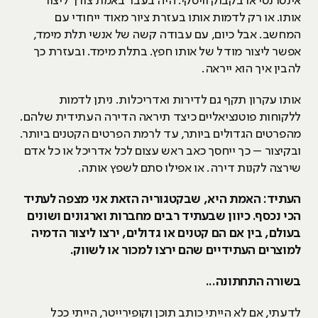
אינטרנטי או בקבוק וויסקי. היה בעבר באמת צורך ליצור
אותו. או רק לדמות אותו בעזרת ציור מאוד ייחודי עם
המחשב. אבל כיום, עם עבודה קשה של אנשי תלת מימד,
אפשר ליצור מודל של אותו חפץ. בתלת מימד. ובעזרת כך
להבין איך הוא ייראה.
אותו עקרון תקף גם לדירות ואדריכלות. ניתן לדמות
ללקוחות פוטנציאליים כיצד תיראה הדירה העתידית שלהם.
מהפרטים הגדולים ביותר, עד לרמת הפרטים הקטנים ביותר.
ובקיצור – כך ייחסך כאב ראש עצום לכל אדריכל או כל אדם
שירצה לקנות דירה. או אפילו סתם לשפץ אותה.
העתיד: האמת היא, שבקטגוריה הזאת אני מצפה לעתיד
הכי נכסף. כיוון שבעתיד רבים מחברות וארגונים ושונים
בעולם, בין אם הם קטנים או גדולים, ירצו ליצור הדמיה
למוצרים העתידיים שהם ירצו למכור או לשווק.
בשורה התחתונה...
לדעתי, אם לא הייתי כותב תוכן וקופירייטר, הייתי ככל