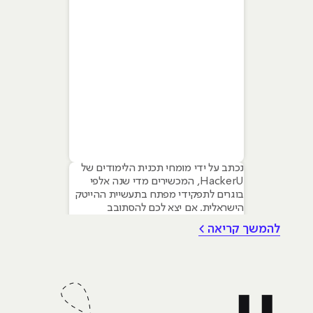
נכתב על ידי מומחי תכנית הלימודים של
HackerU, המכשירים מדי שנה אלפי
בוגרים לתפקידי מפתח בתעשיית ההייטק
הישראלית. אם יצא לכם להסתובב
במסדרונות ההייטק, לשמוע פודקאסטים
להמשך קריאה >
טכנולוגיים או אפילו סתם לקרוא חדשות,
סביר להניח שנתקלתם בשם פייתון
(Python). השם הזה הפך כמעט למילה
נרדפת לחדשנות, והוא מופיע בכל שיחה
על התחומים החמים ביותר של ימינו: