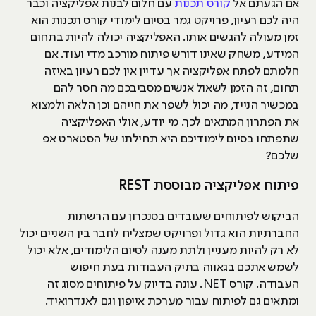
אם הגעתם אל
קורס תכנות
עם חלום לבנות אפליקציה וכבר
היה לכם רעיון, פרויקט גמר בסיום לימודי קורס תכנות הוא
זמן מעולה להגשים אותו. האפליקציה יכולה להיות בתחום
המידע, משחק שאינו דורש פיתוח מורכב מדי ועוד. אם
חלמתם לפתח אפליקציה אך עדיין אין לכם רעיון באיזה
תחום, זה הזמן לשאול אנשים מסביבכם מה חסר להם
במכשיר הנייד, מה יכול לשפר את חייהם וכן הלאה ולמצוא
את הפתרון המתאים לכך. מי יודע, אולי האפליקציה
שתפתחו בסיום לימודיכם היא תחילתו של הסטארט אפ
שלכם?
פיתוח אפליקציה מבוססת REST
הביקוש לפיתוחים שעובדים בסנכרון עם הרשתות
החברתיות הוא גדול ופרויקט שמצליח לחבר בין השניים יכול
לא רק להיות מעניין ולתת מענה לסיום הלימודים, אלא יכול
לשמש אתכם בגאווה בתיק העבודות בעת חיפוש
העבודה. קורס NET. עונה בדיוק על פיתוחים מסוג זה
ומתאים גם לפיתוח עבור מערכת אייפון וגם לאנדרואיד.