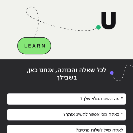
QA טובה מחברת בין
Continue reading
"6 סיבות להפוך למפתח אוטומציה
g
לכל שאלה והכוונה, אנחנו כאן,
QA"
QA"
בשבילך
* מה השם המלא שלך?
* באיזה מס' אפשר להשיג אותך?
לאיזה מייל לשלוח פרטים?