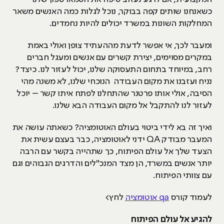
כשאנחנו שותים קפה בבוקר, נוכל לגלות כמה האנשים משאר
המחלקות השונות במשרד יכולים להיות נחמדים.
ומעבר לכך, אי אפשר לדעת מההעתיד צופן ואולי באמת
במקרים מסוימים, יצירת קשרים עם אנשים ומעגל חברים
רחב, במיוחד בתחום התעסוקה שלנו, יכול לעזור לנו. כיצד?
נניח ועזבנו את מקום העבודה הנוכחי שלנו, לא משנה מהי
הסיבה, אולי אותו פרטנר שהתחלנו לפתח איתו קשר – יוכל
לעזור לנו להתקבל אל מקום העבודה הבא שלנו.
ואיך זה בא לידי ביטוי בעולם האוטומציה? כשאתה עושה את
המעבר מבודק QA ידני לאוטומציה, כבר בעצם עשית את
הצעד שלך אל עולם הפיתוח, כך שתהייה בקשר עם הרבה
יותר אנשים במשרד, הן מצד המנכ"לים והדרגים הגבוהים וגם
עם צוותי הפיתוח.
לעמוד קורס
qa אוטומציה
לחץ>
להגיע אל עולם הפיתוח