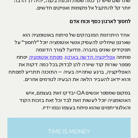
שתרשום שיש לך כמה שפות תכנות בקנה, יהיה לך הרבה
יותר קל להתקבל אל מקומות ואפיקים חדשים.
לחסוך לארגון כסף וכוח אדם
אחד היתרונות המובהקים של פיתוח באוטומציה הוא
שארגון שיחליט להעסיק אנשי אוטומציה יוכל "לחסוך" על
תפקידים שונים בחברה. מדוע? לצורך הדוגמה
פותחה
אפליקציה חדשה בארגון
.
מפתח אוטומציה
יפתח
מספר שורות קוד שיורה להן לבדוק בכל כמה דקות את
האפליקציה, ברגע שתהייה בעיה – התוכנה תתריע למפתח
והוא ידאג להעביר הלאה את הבעיה לגורמים אחרים.
במקום שמספר אנשים QA יבדקו זאת בעצמם, איש
האוטומציה יוכל לעשות זאת לבד וכל זאת בזכות הקוד
והאלגוריתמים שהוא פיתח בעצמו ובמו ידיו.