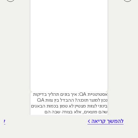
לחץ לשיקופית קודמת בסליידר מאמרים
לחץ ל
אסטרטגיית QA: איך בונים תהליך בדיקות
נכון למוצר תוכנה? ההבדל בין צוות QA
בינוני לצוות מצטיין לא טמון בכמות הבאגים
שהם מוצאים, אלא בצורה שבה הם
מנהלים את התהליך. אסטרטגיית בדיקות
להמשך קריאה >
לה
(QA Strategy) היא המצפן שמכוון את
הפרויקט: היא מגדירה לא רק מה בודקים,
אלא איך, מתי, ובעיקר – למה. אסטרטגיית