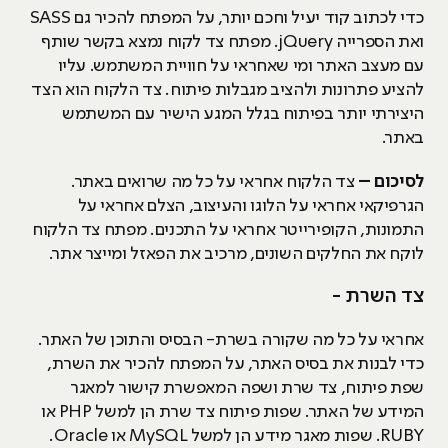
כדי לכתוב קוד יעיל וחכם יותר, על המפתח להכיר גם SASS
ואת הספרייה jQuery. מפתח צד לקוח נמצא בקשר שותף
עם מעצב האתר ומי שאחראי על חוויית המשתמש. עליו
להציע פתרונות ולהציב מגבלות פיתוח. צד הלקוח הוא הצד
היצירתי יותר בפיתוח בגלל המגע הישיר עם המשתמש
באתר.
לסיכום –
צד הלקוח אחראי על כל מה שרואים באתר.
הגרפיקאי אחראי על הלוגו והעיצוב, הצלם אחראי על
התמונות, הקופירייטר אחראי על התכנים. מפתח צד הלקוח
לוקח את החלקים השונים, מרכיב את הפאזל ומייצר אתר.
צד השרת -
אחראי על כל מה שקורה בשרת- הבסיס והתוכן של האתר.
כדי לבנות את בסיס האתר, על המפתח להכיר את השרת,
שפת פיתוח, צד שרת ושפה המאפשרת קישור למאגר
המידע של האתר. שפות פיתוח צד שרת הן למשל PHP או
RUBY. שפות מאגר מידע הן למשל MySQL או Oracle.