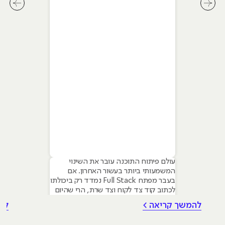
מתקדמים
לחץ לשיקופית קודמת בסליידר מאמרים
לחץ ל
עולם פיתוח התוכנה עובר את השינוי
המשמעותי ביותר בעשור האחרון. אם
בעבר מפתח Full Stack נמדד רק ביכולתו
לכתוב קוד צד לקוח וצד שרת, הרי שהיום
הדרישה בשוק היא למפתחים היברידיים
להמשך קריאה >
לה
המשתמשים בבינה מלאכותית כדי להאיץ
תהליכים ולבנות מערכות חכמות יותר.