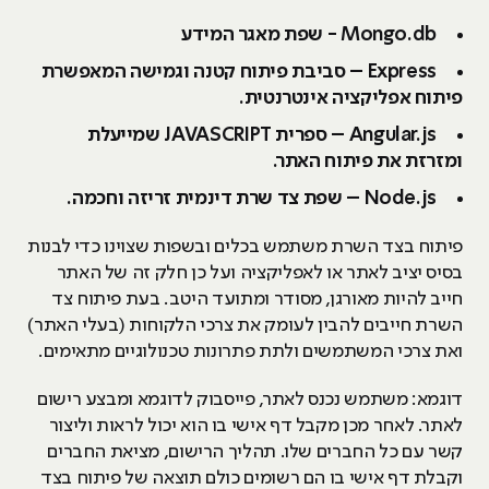
Mongo.db - שפת מאגר המידע
Express – סביבת פיתוח קטנה וגמישה המאפשרת
פיתוח אפליקציה אינטרנטית.
Angular.js – ספרית JAVASCRIPT שמייעלת
ומזרזת את פיתוח האתר.
Node.js – שפת צד שרת דינמית זריזה וחכמה.
פיתוח בצד השרת משתמש בכלים ובשפות שצוינו כדי לבנות
בסיס יציב לאתר או לאפליקציה ועל כן חלק זה של האתר
חייב להיות מאורגן, מסודר ומתועד היטב. בעת פיתוח צד
השרת חייבים להבין לעומק את צרכי הלקוחות (בעלי האתר)
ואת צרכי המשתמשים ולתת פתרונות טכנולוגיים מתאימים.
דוגמא: משתמש נכנס לאתר, פייסבוק לדוגמא ומבצע רישום
לאתר. לאחר מכן מקבל דף אישי בו הוא יכול לראות וליצור
קשר עם כל החברים שלו. תהליך הרישום, מציאת החברים
וקבלת דף אישי בו הם רשומים כולם תוצאה של פיתוח בצד