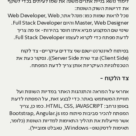
לימוד נושא בניית אתרים משנה את שמו לעיתים בכדי לשקף
את דרישות השוק השונות:
נוכל לראות שמות כמו: מנהל אתר, Web Developer, Web
Master, Web Designer והיום Full Stack Developer.
שינוי שם המקצוע מביא איתו חוסר בהירות- אז מה צריך
לדעת מפתח כדי לקרוא לעצמו Full Stack Developer.
בפיתוח לאינטרנט ישנם שני צדדים עיקריים- צד לקוח
(Client Side) וצד שרת Server Side)). נסקור כעת את
הטכנולוגיות העיקריות אותן צריך לדעת המפתח.
צד הלקוח -
אחראי על המראה והתנהגות האתר במדיות השונות ועל
חוויית המשתמש באתר. כדי לבצע זאת, על המפתח לדעת
באופן נרחב: HTML, CSS, JAVASCRIPT. כמו כן, צריך
המפתח להכיר סביבות פיתוח כמו Bootstrap, Angular.js
אשר מייעלות את תהליך התאימות למדיות השונות (כלומר,
תאימות לדסקטופ- Windows, טאבלט ומובייל).