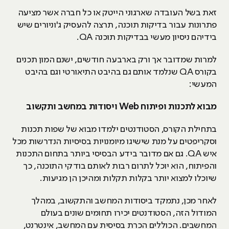
זאת בשל העובדה שארגוני הייטק או כל חברה אשר מציעה
פתרונות עבור בדיקות תוכנה, תרצה להעסיק ג'וניורים שיש
בידיהם ניסיון מעשי בבדיקות תוכנה QA.
למרות שמדובר אך ורק בארבעה חודשים, ישנם המון תכנים
בקורס QA שנלמד אותם גם בהיבט התיאורטי וגם בהיבט
המעשי:
מבוא לתכנות ופיתוח
Web
ויסודות במחשב ותקשוב
בתחילת הקורס, הסטודנטים ילמדו מבוא של שפות תכנות
וסקריפטים על מנת שישיגו מיומנויות בסיסיות הנדרשות מכל
איש QA. גם אם מדובר בידע הבסיסי ביותר בתחום התכנות
והפיתוח, הוא יוכל לתרום רבות לאותם בודקי התוכנה, כך
שיוכלו למצוא יותר בקלות תקלות ומהיכן הן מגיעות.
לאחר מכן, נתמקד ביסודות המחשב והתקשוב, במהלך
המודול הזה, הסטודנטים יכירו תחומים שונים בעולם
המחשבים. הכוללים הכרת בסיסית עם המחשב, אינטרנט,