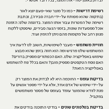
לבדוק באופן יסודי את המוצר, בכל רובד אפשרי:
רשימת דרישות -
כמו כל מוצר שאי-פעם יוצא לאור
(בתקווה שהוא מפותח על-ידי חברה סבירה), נכתבת
רשימה של המטרות עבור אותו המוצר. בדוגמה שלנו: הזמנת
אוכל ממסעדות שונות, בזמני הגעה סבירים, שיספקו ללקוח
מגוון רחב של מקומות מהם ניתן להזמין ועוד.
חוויית משתמש -
מעבר לשימושיות, חשוב לנו לדעת איך
המשתמש שלנו מרגיש ומה הוא חווה בזמן שהוא מבצע
שימוש באפליקציה שלנו. האם הכפתורים מספיק ברורים?
האם נוסח הטקסטים מספיק מובן? והאם בכלל נוח להשתמש
באפליקציה הזאת?
בדיקות עומס -
החוכמה היא לא לבדוק את המוצר רק
על-ידי שימוש של אדם אחד, אלא על ידי מספר אנשים על
מנת לוודא שהמוצר עומד בעומס של מספר משתמשים
במקביל.
בדיקות בטלפונים שונים -
בודקי התוכנה בודקים את