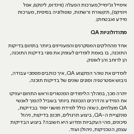
אימייל וג'ימייל,מערכות הפעלה (ווינדוס, לינוקס, אפל
ויוניקס), תקשורת ורשתות, טופולוגיה בסיסית, מערכות
מידע ואבטחתן.
מתודולוגיות
QA
אחד מהחלקים המסקרנים והמעניינים ביותר בתחום בדיקות
התוכנה, בו באמת לומדים לעומק את סוגי בדיקות התוכנה,
הן לרוחב והן לאופק.
לומדים את טוהר המקצוע QA, איך כותבים מסמכי עבודה,
גיבוש אסטרטגיה וסוגים שונים של בדיקות תוכנה.
יתרה מכך, במהלך הלימודים המנטורים וראש התחום יעניקו
את המידע והדרכים הנכונות ביותר בשביל להפוך לאנשי
QA מוצלחים, כשזה כולל למידת מושגי יסוד בבדיקות,
פונקציית ה-QA, ביצוע תרגולים, תכנון בדיקות, ניהול
סיכונים, מהי העקביות ומדוע היא חשובה? ביצוע הבדיקות
עצמן, הטכניקות, ניהולן ועוד.