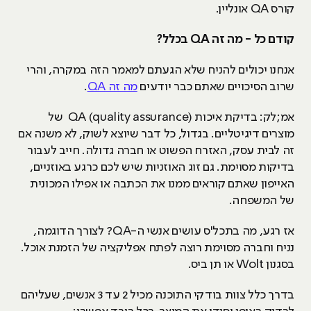
קורס QA אונליין.
קודם כל - מה זה
QA
בכלל?
אנחנו יכולים להניח שלא הגעתם למאמר הזה במקרה, והרי
שרוב הסיכויים שאתם כבר יודעים
מה זה QA
.
אמ;לק: בדיקת איכות QA (quality assurance) של
מוצרים דיגיטליים. בגדול, כל דבר שיוצא לשוק, לא משנה אם
זה לבית עסק, האזרח הפשוט או חברה גדולה. חייב לעבור
בדיקות מסוימת. גם זוג האוזניות שיש לכם כרגע באוזניים,
האייפון שאתם קוראים ממנו את הכתבה או אפילו המכונית
של המשפחה.
אז רגע, מה בתכל'ס עושים אנשי ה-QA? לצורך הדוגמה,
נניח וחברה מסוימת רוצה לפתח אפליקציה של הזמנת אוכל.
בסגנון Wolt או תן ביס.
בדרך כלל צוות בודקי התוכנה מכיל 2 עד 3 אנשים, שעליהם