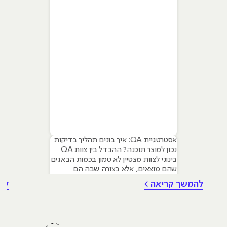
אסטרטגיית QA: איך בונים תהליך בדיקות
נכון למוצר תוכנה? ההבדל בין צוות QA
בינוני לצוות מצטיין לא טמון בכמות הבאגים
שהם מוצאים, אלא בצורה שבה הם
מנהלים את התהליך. אסטרטגיית בדיקות
להמשך קריאה >
לה
(QA Strategy) היא המצפן שמכוון את
הפרויקט: היא מגדירה לא רק מה בודקים,
אלא איך, מתי, ובעיקר – למה. אסטרטגיית
QA טובה מחברת בין