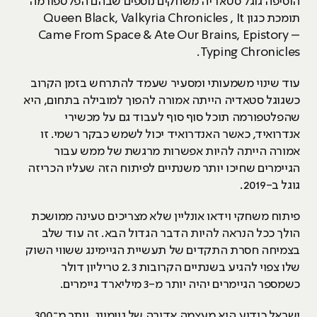
הוסיפה גוגל סטאדיה משחקים נוספים שבהם הפלטפורמה
תומכת כגון Queen Black, Valkyria Chronicles , It
Came From Space & Ate Our Brains, Epistory –
Typing Chronicles.
עוד שינוי משמעותי ומסעיר שעמד להתרחש בזמן הקרוב
כשגוגל סטאדיה הייתה אמורה להפוך למובילה בתחום, היא
שהפלטפורמה תוכל סוף סוף לעבוד גם על מכשירי
אנדרואיד, כאשר האנדרואיד יכול לשמש כבקר רשמי. זו
אמורה הייתה להיות אפשרות מרגשת של ממש עבור
הגיימרים שחיכו יותר משנתיים לפיתוח הזה שעליו הכריזה
גוגל ב-2019.
פיתוח משחקי וידאו אונליין שלא מצריכים טעינה ממושכת
הולך ככל הנראה להיות הדבר הגדול הבא. זה עוד שלב
בצמיחה חסרת התקדים של תעשיית הגיימינג ששווי השוק
שלו צפוי להגיע בשנתיים הקרובות 2.3 טריליון דולר
כשמספר הגיימרים יהיה יותר מ-3 מיליארד גיימרים.
ישראל כידוע היא מעצמה אדירה של גיימינג. יותר מ־300