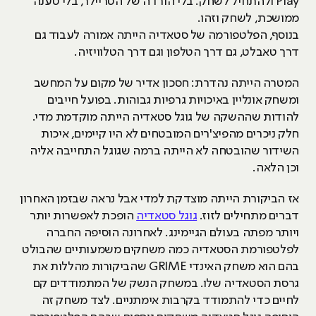
Play ולהתחיל לשחק. בלי הורדה של הטריילר, בלי טענה
ממושכת, לשחק וזהו.
בנוסף, הפלטפורמה של סטאדיה הייתה אמורה לעבוד גם
דרך טאבלט, גם דרך הטלפון וגם דרך הטלוויזיה.
המטרה הייתה נהדרת: חסכון אדיר של מקום על המחשב
ומשחק אונליין באיכויות גרפיות גבוהות. בפועל חייבים
להודות שההשקה של גוגל סטאדיה הייתה מוקדמת מדי.
חלק ניכרים מהפיצ'רים המובטחים לא היו קיימים, איכות
השידור שהובטחה לא הייתה ברמה שגוגל התחייבה אליה
וכן הלאה.
אז הביקורת הייתה מוצדקת למדי אבל נראה שבזמן האחרון
דברים מתחילים לזוז.
גוגל סטאדיה
הופכת לאפשרות יותר
ויותר מפתה בעולם הגיימינג. לאחרונה הוסיפה החברה
לפלטפורמת הסטאדיה כמה משחקים משמעותיים שהבולט
בהם הוא משחק האינדי GRIME שהביקורות מהללות את
גרסת הסטאדיה שלו. במשחק הנשק של המתמודדים קם
לחיים כדי להתמודד בקרבות אימתניים. לצד משחק זה