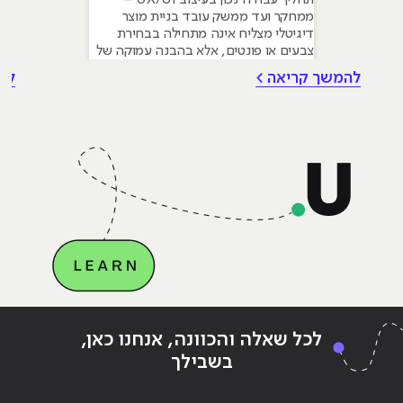
תהליך עבודה נכון בעיצוב UX/UI –
ממחקר ועד ממשק עובד בניית מוצר
דיגיטלי מצליח אינה מתחילה בבחירת
צבעים או פונטים, אלא בהבנה עמוקה של
צרכי המשתמש. עם זאת עיצוב גרפי הוא
להמשך קריאה >
לה
הבסיס שעליו נשענים תהליכי UX ו-UI –
החל מהיררכיה ויזואלית, דרך טיפוגרפיה
ועד יצירת שפה מותגית ברורה. המאמר
שלפניכם סוקר את המתודולוגיה
המקצועית לבניית
Continue reading
"מה תפקידו של מעצב גרפי בעולם
ing
לכל שאלה והכוונה, אנחנו כאן,
דיגיטלי?"
דיג
בשבילך