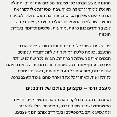
תחום העיצוב הגרפי כפי שאנחנו מכירים אותו היום. תחילה
היו אלו לימודי גרפיקה ממוחשבת. מסגרות אלו לקחו את
הגרפיקאים משולחן הסרטוט, זנחו את העטים ועלו לסביבת
מחשב. שם למדו המעצבים בעלי החוש הקריאטיבי, כיצד
לעצב חומרים כגון כרזות, מודעות, שלטים וכדומה בעזרת
תוכנות.
עם השנים השתכללו התוכנות וגם תחום העיצוב הגרפי
התעצם. כניסת פלטפורמות דיגיטליות דוגמת טלפונים
חכמים ואיתם רשתות חברתיות, הביאו לכך שתוכן שיווקי
ופרסומי עוטף אותנו בכל שעות היום. במסכים השונים ביניהם
אנו עוברים, מופיעות כל העת מודעות, באנרים, עמודי
נחיתה ועוד. מאחורי כל אחד ואחד מהם עומד מעצב גרפי.
מעצב גרפי – מקצוען בעולם של חובבנים
המעצבים תפקידם לקחת את המסרים השיווקיים וחוויית
המשתמש שמבקשת החברה, המפרסם וכולי להעביר
ולהטמיע אותם בקמפיינים ובעמודים אותם הם מעצבים.