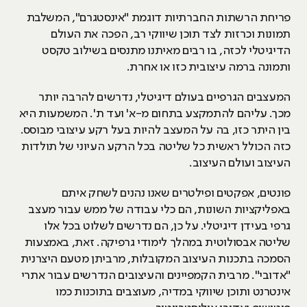
פריחת הרשתות החברתיות דוגמת "אינסטגרם", המשלבת
תמונות וכרזות לצד תוכן שיווקי רב, הפכה את העולם
הדיגיטלי לכזה, בו רבים מאיתנו מתנסים בשילוב טקסט
ותמונה ברמה עיצובית כזו או אחרת.
המעצבים הגרפיים בעולם דיגיטלי, נדרשים להרבה יותר
מכך. עליהם להתמקצע בתחום מ-א' ועד ת'. המשמעות היא
בין היתר כזו, בה על המעצב להיות בעל רקע עיצובי מבוסס.
כזה הכולל ראשית כל שליטה בכל הרקע העיוני של תולדות
העיצוב ועולם העיצוב.
פונטים, אפקטים ופילטרים שאנו נהנים לשחק איתם
באפליקציות השונות, הם כלי עבודה של ממש עבור מעצב
גרפי בעידן דיגיטלי. על כן, הם נדרשים לשלוט בכל אלו
שליטה אבסולוטית במהלך לימודי גרפיקה. זאת, באמצעות
הסמכה בתכנות העיצוב המקובלות, מרביתן מטעם היצרנית
"אדובי". מרבית הקמפיינים והעיצובים הנדרשים עבור אתרי
אינטרנט ותוכן שיווקי במדיה, מעוצבים בתוכנות כמו