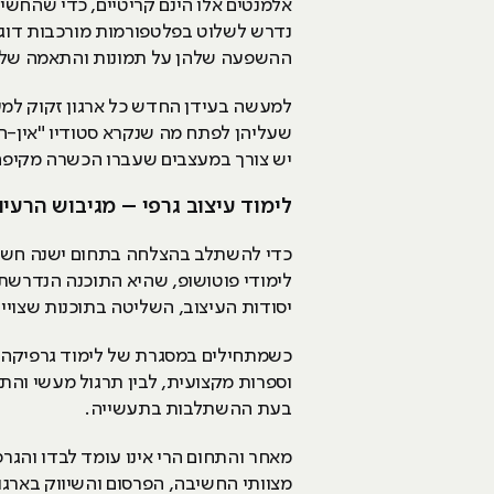
אלמנטים אלו הינם קריטיים, כדי שהחשי
נדרש לשלוט בפלטפורמות מורכבות דוגמת
ההשפעה שלהן על תמונות והתאמה של ה
למעשה בעידן החדש כל ארגון זקוק למעצ
שעליהן לפתח מה שנקרא סטודיו "אין-הא
יש צורך במעצבים שעברו הכשרה מקיפה 
לימוד עיצוב גרפי – מגיבוש הרעיו
כדי להשתלב בהצלחה בתחום ישנה חשיבות
לימודי פוטושופ, שהיא התוכנה הנדרש
יסודות העיצוב, השליטה בתוכנות שצויינו
כשמתחילים במסגרת של לימוד גרפיקה א
וספרות מקצועית, לבין תרגול מעשי והת
בעת ההשתלבות בתעשייה.
מאחר והתחום הרי אינו עומד לבדו והגרפי
מצוותי החשיבה, הפרסום והשיווק בארגו