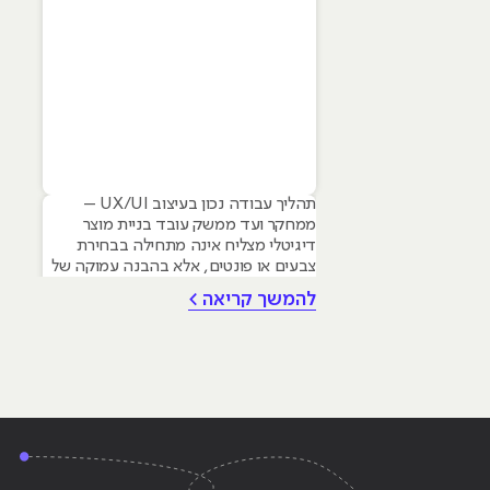
תהליך עבודה נכון בעיצוב UX/UI –
ממחקר ועד ממשק עובד בניית מוצר
דיגיטלי מצליח אינה מתחילה בבחירת
צבעים או פונטים, אלא בהבנה עמוקה של
צרכי המשתמש. עם זאת עיצוב גרפי הוא
להמשך קריאה >
הבסיס שעליו נשענים תהליכי UX ו-UI –
החל מהיררכיה ויזואלית, דרך טיפוגרפיה
ועד יצירת שפה מותגית ברורה. המאמר
שלפניכם סוקר את המתודולוגיה
המקצועית לבניית