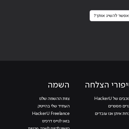
פשר להשיג אותך?
Continue reading
"
פורי הצלחה
השמה
בים של HackerU
צוות ההשמה שלנו
רים מספרים
העתיד שלי בהייטק
ות איתן אנו עובדים
HackerU Freelance
בואו לגייס דרכינו
רישיון לקיום לשכה פרטית