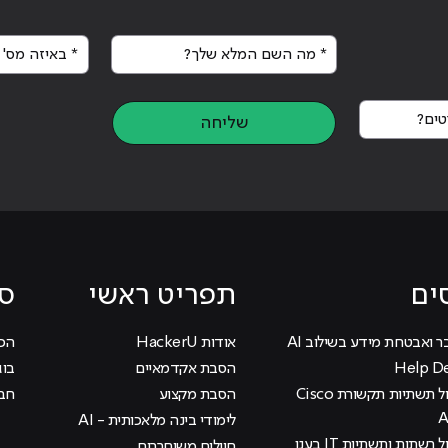
* מה השם המלא שלך?
* באיזה מס' א
ים בעבר למעצבים הגרפיים של היום"
ים?
שליחה
ים
תפריט ראשי
סי
ר ואבטחת מידע בשילוב AI
אודות HackerU
הכוכ
הסבת אקדמאיים
בוג
קורס ניהול תשתיות תקשורת Cisco
הסבת מקצוע
חבר
לימודי בינה מלאכותית - AI
 רשתות ותשתיות IT בענן
חיילים משוחררים