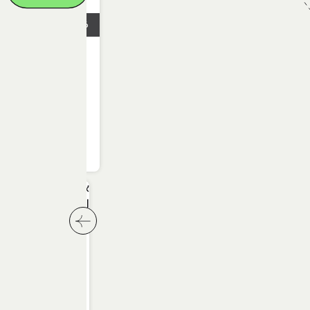
16.02.2026
איך נראה יום עבו
UX/UI בארגון או סטארטאפ?
לחץ לשיקופית הבאה