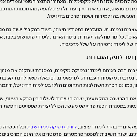
פה לתכנים שלנו תהיה מקסימלית. מאחורי התוצר הסופי עומדים אנ
 פוטושופ, אדובי אינדיזיין ועוד ולדעת להפיק מהתוכנות המורכבו
נעשה בהן למידות ושטחי פרסום בדיגיטל.
בים גרפים. יש הנעזרים בסטודיו חיצוני, בעוד במקביל ישנה גם 
וס", כלומר מחלקה ייעודית בתוך הארגון. לימודי פוטושופ בלבד, 
של לימוד גרפיקה על שלל מרכיביה.
ן ועד לתיק העבודות
 רבה באותם לימודי גרפיקה מקיפים, במסגרת שתקנה את מגוון הכ
ת במרבית מקומות העבודה. למתאימים, גם כאלה שאין להם רקע ב
, כמו גם הכרת השתלבות התחומים הללו בעולמות הדיגיטל, דוגמת אפלי
ת ההכשרה המקצועית, ישנה חשיבות לשילוב בין הרקע העיוני, ש
נסות במסגרת הכנת פרוייקט מעשי, הכולל יצירת קמפיינים והפקת תכ
קאים – בוגרי לימודי עיצוב,
קורס גרפיקה ממוחשבת
וכל הכשרה מ
נים, ישנה חשיבות למספר פרמטרים. פרמטרים אלו הינם המרכיבים א