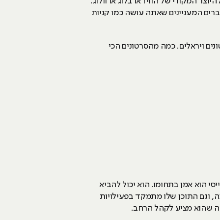
מ-10 מיליון עוקבים, יש שאומרים שהוא היוצר המקורי של הווידאו בלוג או וולוג.
 הדברים המעניינים שאתה עושה כמו קניות
נים ויראלים. כמה מהסרטונים הכי
 מיליון מנויים? אתם צודקים, אבל קייסי הוא אמן בתחומו. הוא יכול להביא
ה, וגם התוכן שלו מתמקד בפעילויות
דה שהוא מציע לקהל הרחב.