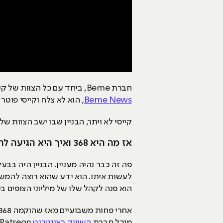
חברת Beme, ביחד עם כל הצוות של קייסי, נמכרה ל-CNN בסכום אסטרונומי של 25 מיליון דולר. לאחר מכן היה ניסיון להקים צוות חדשות בשם
Beme News
, הוא לא צלח וקייסי פוטר מ-CNN ביחד עם חלק מה
קייסי לא ויתר, הבניין שבו ישב הצוות של Beme היה ממוקם ברחוב Broadway 368 וכך נולד השם המקורי: 368
אז מה היא 368 ואיך היא הגיעה להיות חברת שיווק באינטרנט?
הוא פנה לקהל שלו של מיליוני הצופים ב
מנכל חברת
השיווק באינטרנט