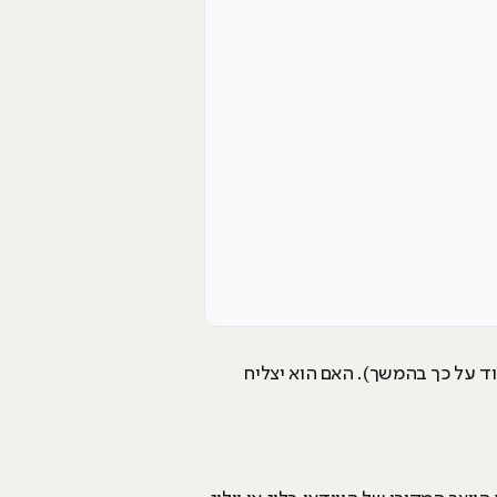
ם 368 על שם כתובת בנייני החברה (עוד על כך בהמשך). האם הוא יצליח