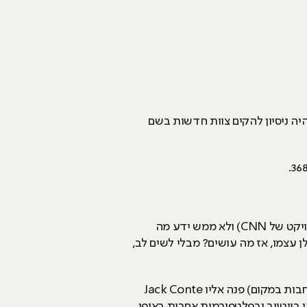
פה זה כבר נהיה מעניין. הבניין היה בבעלותו של קייסי, בניין די גדול בעל מספר קומות ומרתף (שם צולם הפרויקט של CNN) ולא ממש ידע מה
 רוצה לספוג הפסד על הנדלן עצמו, אז מה עושים? מבלי לשים לב,
אחרי פחות משבועיים מאז שהוקמה 368 (שזה בייסיקלי, לקרוא ל-Vlog שלו 368 ולהתחיל עבודות שיפוץ נרחבות במקום) פנה אליו Jack Conte
ן ביוטיוב ובפלטפורמות אחרות באופן