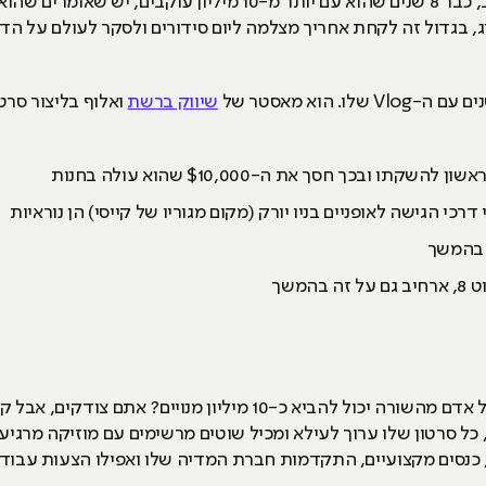
קייסי הוא אחד היוצרים הוותיקים ביוטיוב, כבר 8 שנים שהוא עם יותר 
וג. וולוג, בגדול זה לקחת אחריך מצלמה ליום סידורים ולסקר לעולם על
 הוא מאסטר של
שיווק ברשת
ואלוף בליצור סרטו
דרכי הגישה לאופניים בניו יורק (מקום מגוריו של קייסי) הן נוראיות
המשך
חלק בטח יגידו: מה?! איך יום סידורים של אדם מהשורה יכול להביא כ-10
כל סרטון שלו ערוך לעילא ומכיל שוטים מרשימים עם מוזיקה מרגיע
, כנסים מקצועיים, התקדמות חברת המדיה שלו ואפילו הצעות עבו