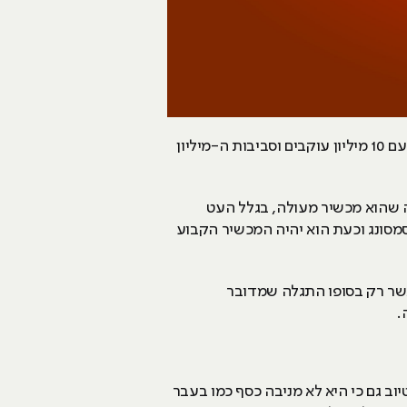
התוכן הוא המלך מלמדים בכל קורס כתיבה שיווקית ושיווק ברשת ובמקרה של Casey Neistat זה הכי נכון. עם 10 מיליון עוקבים וסביבות ה-מיליון
אופן יומי. הוא מרבה להתלהב כמה שהוא מכשיר מעולה, בגלל העט
 פרסם שיש לו כבר את המכשיר מסמסונג וכעת הוא יהיה המכשיר הקבוע
FIRST DAY OF SUMME עורר מספר תלונות כאשר רק בסופו התגלה שמדובר
וב גם כי היא לא מניבה כסף כמו בעבר