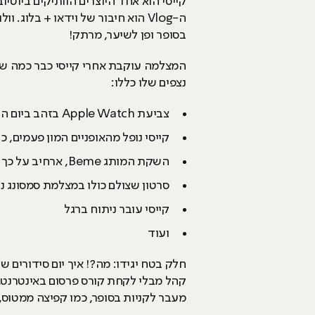
ה-Vlog הוא חיבור של וידאו + בל
בסופר ופן לשיער, מרתק!
המצלמה עוקבת אחרי קייסי כבר כמה שנים עם ה-Vlog שלו.
נצפים שלו כללו:
צביעת Apple Watch בזהב ביום הראשון להשקתו ובכך חסך את ה-$10,000 שהוא עולה בחנות
קייסי נופל מהאופניים המון פעמים, כי 
השקת המותג Beme, ארחיב על כך בהמשך
סרטון שצולם כולו במצלמת סמסונג נוט 8, ארחיב גם על זה ב
קייסי עובר ניתוח ברגל
ועוד
קהל מבלי לקחת קורס פרסום באינטרנט, 
מעבר לקניות בסופר, כמו קפיצה ממטוס