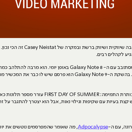
גיע לקהלים רבים.
קייסי עושה שיתופי פעולה עם סמסונג ומסתובב עם ה- Galaxy Note 8 ב
שאפשר לכתוב על סרטונים, תמונות וכו'. בהשקת ה-Galaxy Note 9 הוא
הסרטון שהעלה של הגלקסי נוט 8 עם הכותרת התמימה: R
Adpocalypse
, מה שאומר שהמפרסמים נוטשים את יוטי