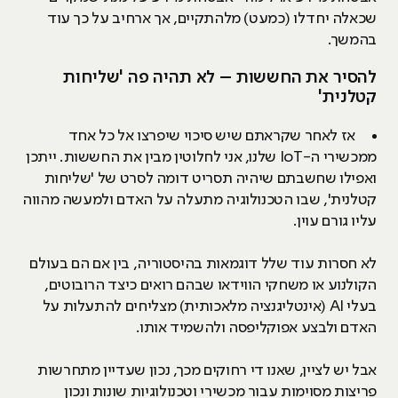
שכאלה יחדלו (כמעט) מלהתקיים, אך ארחיב על כך עוד
בהמשך.
להסיר את החששות – לא תהיה פה 'שליחות
קטלנית'
אז לאחר שקראתם שיש סיכוי שיפרצו אל כל אחד
ממכשירי ה-IoT שלנו, אני לחלוטין מבין את החששות. ייתכן
ואפילו שחשבתם שיהיה תסריט דומה לסרט של 'שליחות
קטלנית', שבו הטכנולוגיה מתעלה על האדם ולמעשה מהווה
עליו גורם עוין.
לא חסרות עוד שלל דוגמאות בהיסטוריה, בין אם הם בעולם
הקולנוע או משחקי הווידאו שבהם רואים כיצד הרובוטים,
בעלי AI (אינטליגנציה מלאכותית) מצליחים להתעלות על
האדם ולבצע אפוקליפסה ולהשמיד אותו.
אבל יש לציין, שאנו די רחוקים מכך, נכון שעדיין מתחרשות
פריצות מסוימות עבור מכשירי וטכנולוגיות שונות ונכון