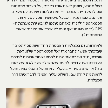
דוגמה נוספת ומצוינת היא ה-"TrackR", מכשיר שגודלו הוא
כשל מטבע, שניתן לשים אותו בארנק, על הצרור מפתחות
ואפילו על חיית המחמד – זאת על מנת שיהיה לנו מעקב
עליהם באופן תמידי, שבכל סיטואציה נוכל לשלוף את
הסמארטפון ולגלות לאן הם נעלמו לנו בעזרת מערכת ה-
GPS (כי מי מאיתנו אף פעם לא איבד את הארנק או את
המפתחות?).
ולאחרונה, גם במצלמות האבטחה החדישות נוסף הפיצ'ר
שבזכותו אפשר לחבר אותן אל הסמארטפון שלנו. זאת
אומרת, נגיד ועזבת את הבית לכמה שעות ארוכות לטובת
העבודה ואתה רוצה לדעת שהכלבלב שלך לא עושה שום
נזק? אין שום בעיה – בהקלקה אחת על האפליקציה תוכל
לראות מה קורה שם, לשלוט עליה ואפילו לדבר איתו דרך
המצלמה.