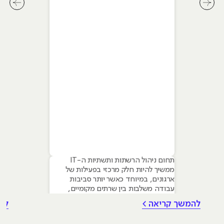
לחץ לשיקופית קודמת בסליידר מאמרים
לחץ ל
תחום ניהול הרשתות ותשתיות ה-IT
ממשיך להיות חלק מרכזי בפעילות של
ארגונים, במיוחד כאשר יותר סביבות
עבודה משלבות בין שרתים מקומיים,
שירותי ענן, אבטחת מידע ותמיכה
להמשך קריאה >
לה
במשתמשים. עבור מי ששוקל ללמוד את
התחום, חשוב להבין שלא כל קורס ניהול