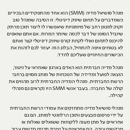
מנהל סושיאל מדיה (SMM) הוא אחד מהתפקידים הבכירים
כשמדברים על תחום שיווק דיגיטלי. זו הסיבה שמנהל טוב
זקוק למגוון רחב של מיומנויות שיאפשרו לו ליצור תוכן מרתק
שיוביל הסופו של דבר לכמה שיותר המרות. אם אתם שואפים
להיכנס לתחום ואולי לקחת קורס שיווק דיגיטלי קצר ואתם
לא בטוחים איפה להתחיל, הבלוג הזה יעזור לכם לזהות את
הכישורים החיוניים שעליכם לחדד.
מנהל מדיה חברתית הוא האדם בארגון שאחראי על ניטור,
הוצאה לפועל ומדידה של הנוכחות של מותג מסוים ברחבי
הרשת החברתית. מנהלי המדיה החברתית לרוב מהווים את
קולה של החברה. בעבר אנשי SMM היו נקראים גם מנהלי
קהילה.
מנהלי סושיאל מדיה מתחזקים את עמודי הרשת החברתית
על ידי פרסום מבצעים ותוכן הרלוונטי למותג. הם גם
אחראיים על מתן מענה ללקוחות ששואלים שאלות או
מבקשים עזרה. הם אחראיים על יצירת תכנים חדשים עבור