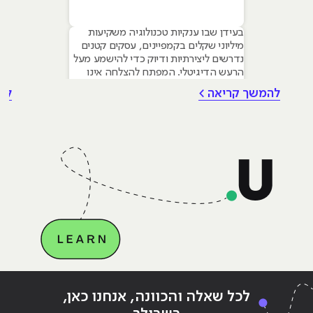
בעידן שבו ענקיות טכנולוגיה משקיעות
מיליוני שקלים בקמפיינים, עסקים קטנים
נדרשים ליצירתיות ודיוק כדי להישמע מעל
הרעש הדיגיטלי. המפתח להצלחה אינו
טמון בגודל התקציב, אלא ביכולת לשלב
להמשך קריאה >
לה
עקרונות של שיווק דיגיטלי לעסקים קטנים
– שילוב חכם של טכנולוגיה, דאטה וכלי AI
גנרטיביים שחוסכים זמן ומשאבים יקרים.
מאמר זה מיועד לבעלי עסקים ומשווקים
בתחילת דרכם המעוניינים
Continue reading
"שיווק דיגיטלי – 7 מיומנויות שאתם
ing
לכל שאלה והכוונה, אנחנו כאן,
צריכים בשביל להיות מנהלי סושיאל מדיה מבריקים"
צרי