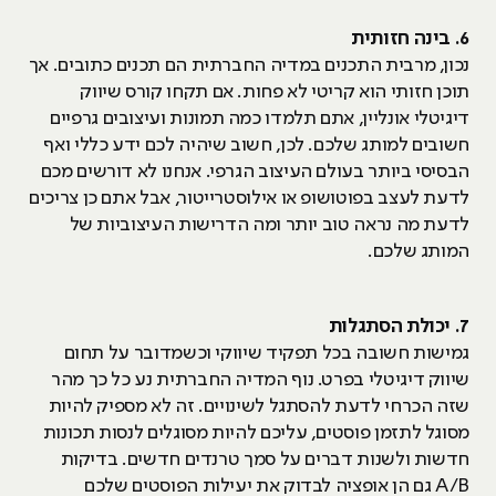
6. בינה חזותית
נכון, מרבית התכנים במדיה החברתית הם תכנים כתובים. אך
תוכן חזותי הוא קריטי לא פחות. אם תקחו קורס שיווק
דיגיטלי אונליין, אתם תלמדו כמה תמונות ועיצובים גרפיים
חשובים למותג שלכם. לכן, חשוב שיהיה לכם ידע כללי ואף
הבסיסי ביותר בעולם העיצוב הגרפי. אנחנו לא דורשים מכם
לדעת לעצב בפוטושופ או אילוסטרייטור, אבל אתם כן צריכים
לדעת מה נראה טוב יותר ומה הדרישות העיצוביות של
המותג שלכם.
7. יכולת הסתגלות
גמישות חשובה בכל תפקיד שיווקי וכשמדובר על תחום
שיווק דיגיטלי בפרט. נוף המדיה החברתית נע כל כך מהר
שזה הכרחי לדעת להסתגל לשינויים. זה לא מספיק להיות
מסוגל לתזמן פוסטים, עליכם להיות מסוגלים לנסות תכונות
חדשות ולשנות דברים על סמך טרנדים חדשים. בדיקות
A/B גם הן אופציה לבדוק את יעילות הפוסטים שלכם