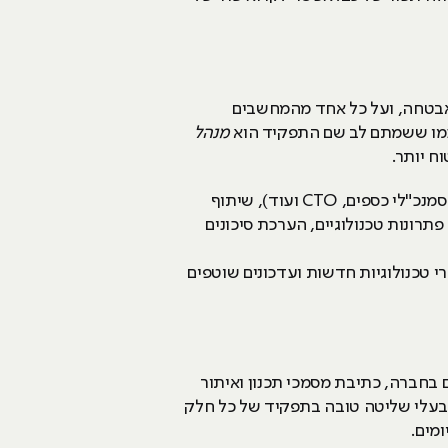
האבטחה, ועל כל אחד מהמחשבים
 כמו ששמתם לב שם התפקיד הוא
מנהל
ח יותר.
אז איך זה עובד בתכל'ס? למנהלים יש כמה תחומי אחריות: ייעוץ למקבלי ההחלטות בארגון (מנהלים אחרים, סמנכ"לי כספים, CTO ועוד), שיתוף
רונות טכנולוגיים, הערכת סיכונים
טכנולוגיות חדשות ועדכונים שוטפים
 בחברה, כתיבת מסמכי תכנון ואיתור
 בעלי שליטה טובה בתפקיד של כל חלק
ומים.