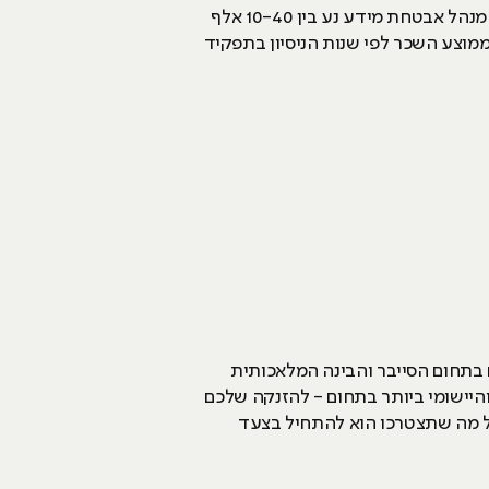
על פי סקר השכר הגדול של אתר Alljobs, העוסקים בתפקיד זוכים לשכר מתגמל בשוק. השכר הממוצע של מנהל אבטחת מידע נע בין 10-40 אלף
ממוצע השכר לפי שנות הניסיון בתפקיד
 בתחום הסייבר והבינה המלאכותית
היישומי ביותר בתחום - להזנקה שלכם
ל מה שתצטרכו הוא להתחיל בצעד