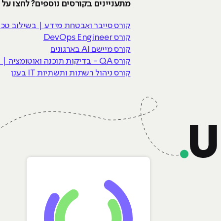
מתעניינים בקורסים נוספים? לחצו על
קורס סייבר ואבטחת מידע | בשילוב טכנולו
קורס DevOps Engineer
קורס מיישם AI בארגונים
קורס QA - בדיקות תוכנה ואוטומציה | בשילוב AI
קורס ניהול רשתות ותשתיות IT בענן