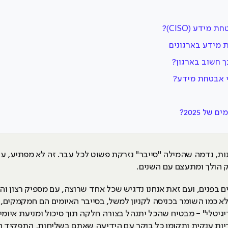
ידע (CISO)?
 מידע בארגונים
ך חשוב בארגון?
י אבטחת מידע?
ל 2025?
ת, נדמה שהמילה "סייבר" נזרקת פשוט לכל עבר. זה לא מפתיע, ע
 הולך ומתעצם עם השנים.
 בפנים, ועם זאת אנחנו נדגיש שכל אחד שרוצה, עם מספיק רצון ו
א כמו השומר בכניסה לקניון למשל, בסייבר האיומים הם חמקמקים, 
יגיטלי" - מבטיח שהכל יתנהל בצורה חלקה תוך סיכול ומניעת איו
ות ענקית ותקומו כל בוקר עם הידיעה שאתם בשליחות, התפקיד ה