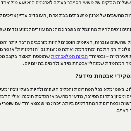
קים של פשעי הסייבר בעולם לארגונים היא 445 מיליארד דולר בשנה.
ת מחשבים של ארגון מושבתים בבת אחת, העובדים עדיין צריכים ל
ם נוטים להיות מתוגמלים בשכר גבוה: הם עוזרים למנוע נזקים ששוו
ל שהשנים עוברות, האיומים הופכים להיות מורכבים הרבה יותר וה
נולוגיה רק הולכת ומתקדמת ואיתה מגיעות גם "הזדמנויות" או פר
 ויצירתיות - ובמיוחד
הבינה המלאכותית
שתופסת תאוצה בקצב מסחר
מה המתמדת שמנהלי אבטחת מידע נלחמים בה יום יום.
תפקידי אבטחת מידע?
 באופן מלא בכל הפתרונות והכלים השונים ולהיות בעלי ניסיון מעש
 וניסיון בתחום הסייבר, מדעי המחשב או הנדסת תוכנה. אולי הדבר
ות ובפתרונות המתקדמים ביותר. זכרו: מי שנמצא יחד עם שומרי
האויב.