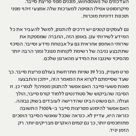
העדכונים של windows, מוגנים מפני פריצת סייבר.
מיקרוסופט אפילו הוסיפה למערכות שלה אמצעי זיהוי מפני
תוכנות זדוניות מוכרות.
גם לעסקים קטנים יש דרכים להתגונן, למשל להעביר את כל
המידע לשירותי ענן. באופן הזה, החברה שמספקת את
שירותי האחסון אחראית גם על אבטחת מידע וסייבר. הסיכוי
שתתבצע גניבה של רשימת לקוחות מגוגל נמוך הרבה יותר
מהסיכוי שיגנבו את המידע מהארגון שלכם.
פרט מעניין, בכל 39 שניות מתרחשת בעולם פריצת סייבר. כך
שעד שסיימתם לקרוא את המאמר הזה, ייתכן והתבצעו
מאות פשעי סייבר. האם אפשר להתגונן מפניהן? לגמרי כן. זו
הסיבה שהביקוש של סטודנטים ללמוד קורס סייבר, הולך
ועולה. הם פשוט הבינו שהדרישה לעובדים בשוק גבוהה.
האם אפשר להימנע מפריצות סייבר ב-100%? התשובה
כנראה היא, עדיין לא. כנראה שככל שאנשי הסייבר הופכים
מתוחכמים יותר, כך גם קמים האקרים מבריקים יותר. רק
הזמן יגיד.