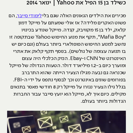
כשילד בן 15 הפיל את Yahoo | ינואר 2014
מכירים את הילדים הגאונים האלה שגם בלי
לימודי סייבר
, הם
פשוט האקרים מלידה? אז אולי שמעתם על מייקל דמון
קלאק, ילד בן 15 מקוויבק, קנדה. מייקל שנודע בכינויו
"Mafia Boy", תקף את מנוע החיפוש Yahoo שבתקופה זו
נחשב למנוע החיפוש הפופולארי ביותר בעולם (וגם כיום יש
בו תנועה עצומה של גולשים). בנוסף תקף קלאק את אתרי
האינטרנט של CNN ו-Ebay. הנזק הכלכלי היה עצום
ומוערך כיום ב-1.2 מיליארד דולר. הטעות הגדולה של מייקל
שכנראה גם נבעה מגילו הצעיר הייתה שהוא התרברב
בפורומים שונים באינטרנט וכך לבסוף נתפס על ידי ה-FBI.
בגלל גילו הצעיר נגזרו על מייקל רק 8 חודשי מאסר בתנאים
מקילים. כיום איך לא, מייקל הוא יועץ סייבר עבור החברות
הגדולות ביותר בעולם.