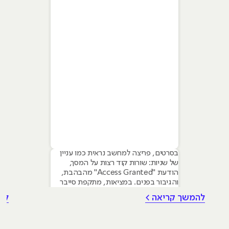
בסרטים, פריצה למחשב נראית כמו עניין
של שניות: שורות קוד רצות על המסך,
הודעת "Access Granted" מהבהבת,
והגיבור בפנים. במציאות, מתקפת סייבר
איכותית היא תהליך מחושב, איטי ומתודי.
להמשך קריאה >
לה
כדי להבין איך לעצור את התוקף, אנשי
אבטחת מידע משתמשים במודל שנקרא
Cyber Kill Chain (שרשרת