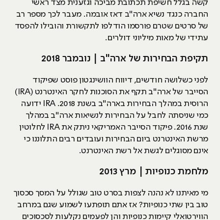
קשה בגלל חשיפת תכתובת מביכה וגזענית מצד ראשי
החברה כנגד נשיא ארה"ב דאז אובמה. מעבר לכך מספר רב
של סרטים שטרם פורסמו הודלפו לתקשורת והובילו להפסד
עתידי של מאות מיליוני דולרים.
תקיפת הבחירות של ארה"ב | נובמבר 2018
לפני כשלושה חודשים, דיווח הוושינגטון פוסט שפיקוד
הסייבר של ארה"ב תקף את הסוכנות לחקר האינטרנט (IRA)
הרוסית במהלך הבחירות בארה"ב בשנת 2018. IRA ידועה
כמי שניסתה לחבל על הבחירות לנשיאות ארה"ב במהלך
שנת 2016. פיקוד הסייבר האמריקאי ניתק את IRA לחלוטין
מרשת האינטרנט ביום הבחירות ועובדים רבים התלוננו כי
אינם מסוגלים לגשת אל רשת האינטרנט.
מלחמת כנופיות | מרץ 2013
מי מאיתנו לא נהנה לצפות בסרט טוב שגולל על המסך סכסוך
טוב בין שתי כנופיות? אז אתם תופתעו לשמוע שגם במרחב
הווירטואלי קיימות כנופיות והן לפעמים נקלעות לסכסוכים