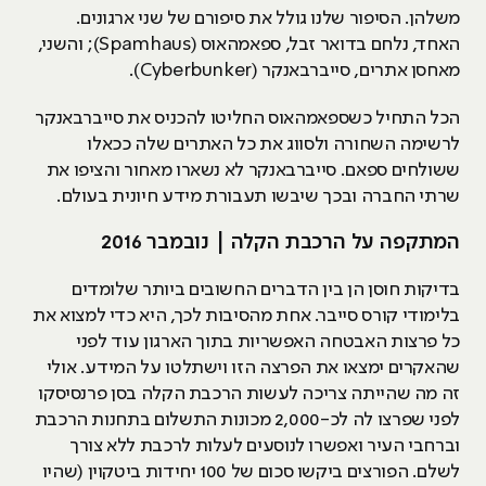
משלהן. הסיפור שלנו גולל את סיפורם של שני ארגונים.
האחד, נלחם בדואר זבל, ספאמהאוס (Spamhaus); והשני,
מאחסן אתרים, סייברבאנקר (Cyberbunker).
הכל התחיל כשספאמהאוס החליטו להכניס את סייברבאנקר
לרשימה השחורה ולסווג את כל האתרים שלה ככאלו
ששולחים ספאם. סייברבאנקר לא נשארו מאחור והציפו את
שרתי החברה ובכך שיבשו תעבורת מידע חיונית בעולם.
המתקפה על הרכבת הקלה | נובמבר 2016
בדיקות חוסן הן בין הדברים החשובים ביותר שלומדים
בלימודי קורס סייבר. אחת מהסיבות לכך, היא כדי למצוא את
כל פרצות האבטחה האפשריות בתוך הארגון עוד לפני
שהאקרים ימצאו את הפרצה הזו וישתלטו על המידע. אולי
זה מה שהייתה צריכה לעשות הרכבת הקלה בסן פרנסיסקו
לפני שפרצו לה לכ-2,000 מכונות התשלום בתחנות הרכבת
וברחבי העיר ואפשרו לנוסעים לעלות לרכבת ללא צורך
לשלם. הפורצים ביקשו סכום של 100 יחידות ביטקוין (שהיו