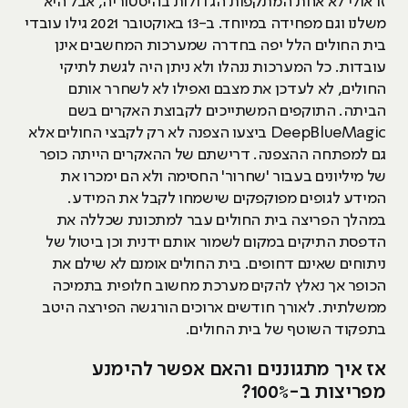
זו אולי לא אחת המתקפות הגדולות בהיסטוריה, אבל היא
משלנו וגם מפחידה במיוחד. ב-13 באוקטובר 2021 גילו עובדי
בית החולים הלל יפה בחדרה שמערכות המחשבים אינן
עובדות. כל המערכות ננהלו ולא ניתן היה לגשת לתיקי
החולים, לא לעדכן את מצבם ואפילו לא לשחרר אותם
הביתה. התוקפים המשתייכים לקבוצת האקרים בשם
DeepBlueMagic ביצעו הצפנה לא רק לקבצי החולים אלא
גם למפתחה ההצפנה. דרישתם של ההאקרים הייתה כופר
של מיליונים בעבור 'שחרור' החסימה ולא הם ימכרו את
המידע לגופים מפוקפקים שישמחו לקבל את המידע.
במהלך הפריצה בית החולים עבר למתכונת שכללה את
הדפסת התיקים במקום לשמור אותם ידנית וכן ביטול של
ניתוחים שאינם דחופים. בית החולים אומנם לא שילם את
הכופר אך נאלץ להקים מערכת מחשוב חלופית בתמיכה
ממשלתית. לאורך חודשים ארוכים הורגשה הפירצה היטב
בתפקוד השוטף של בית החולים.
אז איך מתגוננים והאם אפשר להימנע
מפריצות ב-100%?