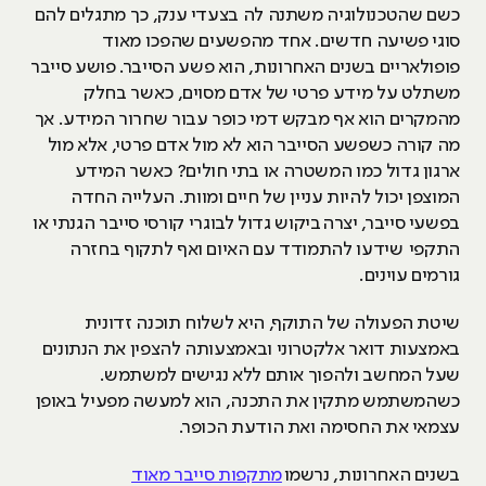
כשם שהטכנולוגיה משתנה לה בצעדי ענק, כך מתגלים להם
סוגי פשיעה חדשים. אחד מהפשעים שהפכו מאוד
פופולאריים בשנים האחרונות, הוא פשע הסייבר. פושע סייבר
משתלט על מידע פרטי של אדם מסוים, כאשר בחלק
מהמקרים הוא אף מבקש דמי כופר עבור שחרור המידע. אך
מה קורה כשפשע הסייבר הוא לא מול אדם פרטי, אלא מול
ארגון גדול כמו המשטרה או בתי חולים? כאשר המידע
המוצפן יכול להיות עניין של חיים ומוות. העלייה החדה
בפשעי סייבר, יצרה ביקוש גדול לבוגרי קורסי סייבר הגנתי או
התקפי שידעו להתמודד עם האיום ואף לתקוף בחזרה
גורמים עוינים.
שיטת הפעולה של התוקף, היא לשלוח תוכנה זדונית
באמצעות דואר אלקטרוני ובאמצעותה להצפין את הנתונים
שעל המחשב ולהפוך אותם ללא נגישים למשתמש.
כשהמשתמש מתקין את התכנה, הוא למעשה מפעיל באופן
עצמאי את החסימה ואת הודעת הכופר.
בשנים האחרונות, נרשמו
מתקפות סייבר מאוד